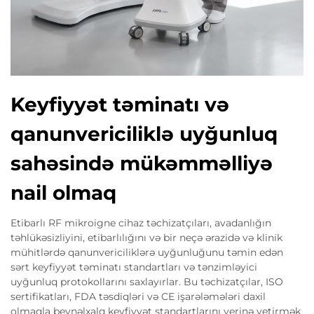
Keyfiyyət təminatı və
qanunvericiliklə uyğunluq
sahəsində mükəmməlliyə
nail olmaq
Etibarlı RF mikroigne cihaz təchizatçıları, avadanlığın
təhlükəsizliyini, etibarlılığını və bir neçə ərazidə və klinik
mühitlərdə qanunvericiliklərə uyğunluğunu təmin edən
sərt keyfiyyət təminatı standartları və tənzimləyici
uyğunluq protokollarını saxlayırlar. Bu təchizatçılar, ISO
sertifikatları, FDA təsdiqləri və CE işarələmələri daxil
olmaqla beynəlxalq keyfiyyət standartlarını yerinə yetirmək