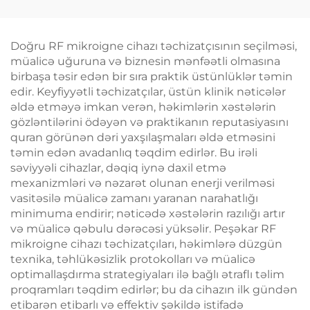
Sellülit Azaldılması,
Avadanlığı,
Dərinin Qaldırılması
Elektromaqnit Kasıtlı
və Gərginləşdirilməsi,
Stimulyasiya
Doğru RF mikroigne cihazı təchizatçısının seçilməsi,
Üzün Radiofrekvanslı
müalicə uğuruna və biznesin mənfəətli olmasına
Emalı, Çəki Itirmə və
birbaşa təsir edən bir sıra praktik üstünlüklər təmin
Bədənin İncələnməsi
edir. Keyfiyyətli təchizatçılar, üstün klinik nəticələr
əldə etməyə imkan verən, həkimlərin xəstələrin
gözləntilərini ödəyən və praktikanın reputasiyasını
quran görünən dəri yaxşılaşmaları əldə etməsini
təmin edən avadanlıq təqdim edirlər. Bu irəli
səviyyəli cihazlar, dəqiq iynə daxil etmə
mexanizmləri və nəzarət olunan enerji verilməsi
vasitəsilə müalicə zamanı yaranan narahatlığı
minimuma endirir; nəticədə xəstələrin razılığı artır
və müalicə qəbulu dərəcəsi yüksəlir. Peşəkar RF
mikroigne cihazı təchizatçıları, həkimlərə düzgün
texnika, təhlükəsizlik protokolları və müalicə
optimallaşdırma strategiyaları ilə bağlı ətraflı təlim
proqramları təqdim edirlər; bu da cihazın ilk gündən
etibarən etibarlı və effektiv şəkildə istifadə