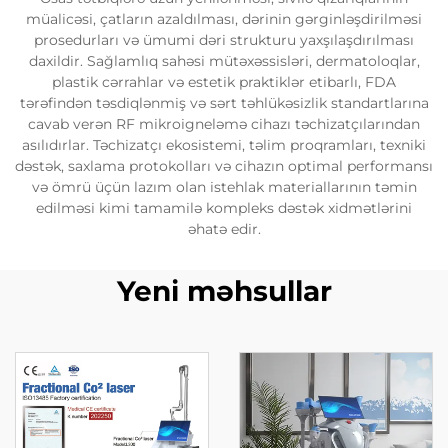
müalicəsi, çatların azaldılması, dərinin gərginləşdirilməsi
prosedurları və ümumi dəri strukturu yaxşılaşdırılması
daxildir. Sağlamlıq sahəsi mütəxəssisləri, dermatoloqlar,
plastik cərrahlar və estetik praktiklər etibarlı, FDA
tərəfindən təsdiqlənmiş və sərt təhlükəsizlik standartlarına
cavab verən RF mikroigneləmə cihazı təchizatçılarından
asılıdırlar. Təchizatçı ekosistemi, təlim proqramları, texniki
dəstək, saxlama protokolları və cihazın optimal performansı
və ömrü üçün lazım olan istehlak materiallarının təmin
edilməsi kimi tamamilə kompleks dəstək xidmətlərini
əhatə edir.
Yeni məhsullar