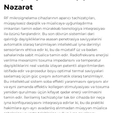
Nəzarət
RF mikroigneləmə cihazlarının aparıcı təchizatçıları,
müqayisəsiz dəqiqlik və müalicəyə uyğunlaşdırma
imkanları təmin edən mürəkkəb texnologiya inteqrasiyası
ilə özünü fərqləndirir. Bu son dövrün sistemləri dəri
qalınlığı dəyişikliklərinə əsasən penetrasiya səviyyələrini
avtomatik olaraq tənzimləyən intellektual iynə dərinliyi
sensorlarını ehtiva edir ki, bu da müxtəlif üz və bədən
sahələrində sabit müalicə təmin edir. Radiofrekvans enerjisi
verilmə mexanizmi toxuma impedansını və temperatur
dəyişikliklərini real vaxtda izləyən patentli alqoritmlərdən
istifadə edir və prosedur boyu optimal termal səviyyələri
saxlamaq üçün güc çıxışını avtomatik olaraq tənzimləyir.
Bu intellektual sistem soba effekti yaranmasını qarşısını alır
və eyni zamanda effektiv kollegen stimulyasiyası və toxuma
yenidən qurulması üçün kifayət qədər enerji verilməsini
təmin edir. İleriləmiş təchizatçılar tək bir cihazda bir neçə
iynə konfiqurasiyasını inteqrasiya edirlər ki, bu da praktiki
həkimlərə ayrı-ayrı avadanlıq alınmadan müəyyən müalicə