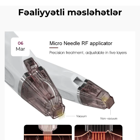
Fəaliyyətli məsləhətlər
06
Mar