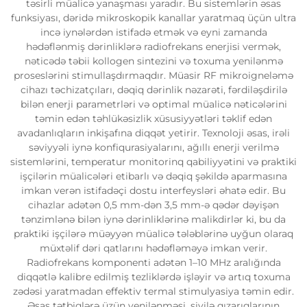
təsirli müalicə yanaşması yaradır. Bu sistemlərin əsas
funksiyası, dəridə mikroskopik kanallar yaratmaq üçün ultra
incə iynələrdən istifadə etmək və eyni zamanda
hədəflənmiş dərinliklərə radiofrekans enerjisi vermək,
nəticədə təbii kollogen sintezini və toxuma yenilənmə
proseslərini stimullaşdırmaqdır. Müasir RF mikroigneləmə
cihazı təchizatçıları, dəqiq dərinlik nəzarəti, fərdiləşdirilə
bilən enerji parametrləri və optimal müalicə nəticələrini
təmin edən təhlükəsizlik xüsusiyyətləri təklif edən
avadanlıqların inkişafına diqqət yetirir. Texnoloji əsas, irəli
səviyyəli iynə konfiqurasiyalarını, ağıllı enerji verilmə
sistemlərini, temperatur monitorinq qabiliyyətini və praktiki
işçilərin müalicələri etibarlı və dəqiq şəkildə aparmasına
imkan verən istifadəçi dostu interfeysləri əhatə edir. Bu
cihazlar adətən 0,5 mm-dən 3,5 mm-ə qədər dəyişən
tənzimlənə bilən iynə dərinliklərinə malikdirlər ki, bu da
praktiki işçilərə müəyyən müalicə tələblərinə uyğun olaraq
müxtəlif dəri qatlarını hədəfləməyə imkan verir.
Radiofrekans komponenti adətən 1–10 MHz aralığında
diqqətlə kalibre edilmiş tezliklərdə işləyir və artıq toxuma
zədəsi yaratmadan effektiv termal stimulyasiya təmin edir.
Əsas tətbiqlərə üzün yenilənməsi, sivilə qızarıqlarının