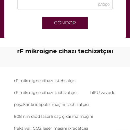
0/1000
GÖNDƏR
rF mikroigne cihazı təchizatçısı
rF mikroigne cihazı istehsalçısı
rF mikroigne cihazı təchizatçısı
hIFU zavodu
peşəkar kriolipoliz maşını təchizatçısı
808 nm diod laserli saç çıxarma maşını
fraksiyalı CO2 laser maşını ixracatçısı