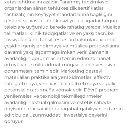
xətası ehtimalını azaldır. Tanınmış tənzimləyici
orqanlardan alınan təhlükəsizlik sertifikatları
təchizatçının keyfiyyət standartlarına bağlılığını
göstərir və xəstə təhlükəsizliyi ilə əlaqədar hüquqi
tələblərə uyğunluq barədə rahatlıq yaradır. Müalicə
təlimatları, klinik tədqiqatlar və ən yaxşı təcrübə
tövsiyələri kimi təhsil resursları həkimlərə xidmət
çeşidini genişləndirməyə və müalicə protokollarını
davamlı yaxşılaşdırmağa imkan verir. Zamanla
avadanlığın qorunmasını təmin edən zəmanət
örtüyü və texniki xidmət müqavilələri investisiya
qorunmasını təmin edir. Marketinq dəstəyi
materialları praktikalara yeni xidmətləri effektiv
təbliğ etməyə, yeni xəstələr cəlb etməyə və gəlir
potensialını artırmağa kömək edir. Dövrü proqram
yeniləmələri və texnoloji təkmilləşdirmələr
avadanlığın aktual qalmasını və estetik sahədə
dəyişən bazar şəraitində rəqabət qabiliyyətini təmin
edir; bu da uzunmüddətli investisiya dəyərini
qoruyur.