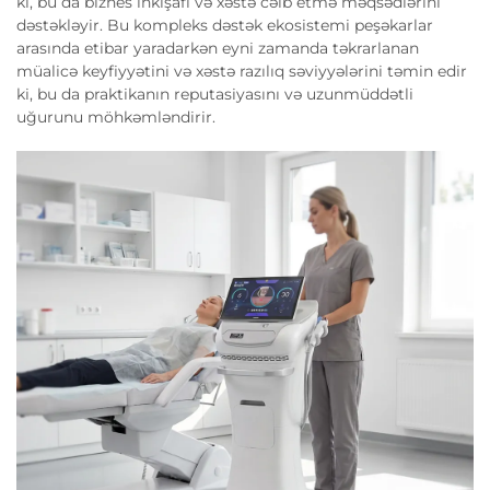
ki, bu da biznes inkişafı və xəstə cəlb etmə məqsədlərini
dəstəkləyir. Bu kompleks dəstək ekosistemi peşəkarlar
arasında etibar yaradarkən eyni zamanda təkrarlanan
müalicə keyfiyyətini və xəstə razılıq səviyyələrini təmin edir
ki, bu da praktikanın reputasiyasını və uzunmüddətli
uğurunu möhkəmləndirir.