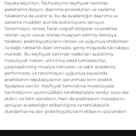
həyata keçirilsin. Təchizatçının keyfiyyət təminatı
paketləmə dizaynı, daşınma prosedurları və saxlama
tələblərinə də uzanır ki, bu da avadanlığın daşınma və
saxlama müddəti ərzində bütövlüyünü qoruyur.
Tənzimləyici ixtisas, fərqli coğrafi bölgələr və praktika
növləri üçün xüsusi olaraq müəyyən edilmiş lisenziya
tələbləri, praktikiyyatçıların ixtisası və uyğunluq öhdəlikləri
ilə bağlı rəhbərlik daxil olmaqla, geniş miqyasda təcrübəyə
malikdir. Bu keyfiyyət təminatı tədbirləri azaldılmış
məsuliyyət riskləri, artırılmış xəstə təhlükəsizliyi,
yaxşılaşdırılmış müalicə nəticələri və sabit avadanlıq
performansı və tənzimləyici uyğunluq sayəsində
praktikanın reputasiyasının qorunması kimi praktik
faydalara çevrilir. Keyfiyyət təminatına investisiyalar
təchizatçının uzunmüddətli tərəfdaşlıqlara verdiyi sözü əks
etdirir və həm xəstələrin, həm də praktikanın maraqlarını
qoruyan avadanlığın etibarlılığına və təhlükəsizlik
standartlarına dair praktikiyyatçıların etibarını gücləndirir.