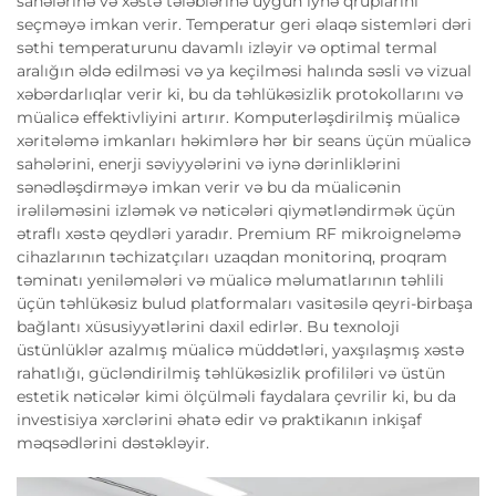
sahələrinə və xəstə tələblərinə uyğun iynə qruplarını
seçməyə imkan verir. Temperatur geri əlaqə sistemləri dəri
səthi temperaturunu davamlı izləyir və optimal termal
aralığın əldə edilməsi və ya keçilməsi halında səsli və vizual
xəbərdarlıqlar verir ki, bu da təhlükəsizlik protokollarını və
müalicə effektivliyini artırır. Komputerləşdirilmiş müalicə
xəritələmə imkanları həkimlərə hər bir seans üçün müalicə
sahələrini, enerji səviyyələrini və iynə dərinliklərini
sənədləşdirməyə imkan verir və bu da müalicənin
irəliləməsini izləmək və nəticələri qiymətləndirmək üçün
ətraflı xəstə qeydləri yaradır. Premium RF mikroigneləmə
cihazlarının təchizatçıları uzaqdan monitorinq, proqram
təminatı yeniləmələri və müalicə məlumatlarının təhlili
üçün təhlükəsiz bulud platformaları vasitəsilə qeyri-birbaşa
bağlantı xüsusiyyətlərini daxil edirlər. Bu texnoloji
üstünlüklər azalmış müalicə müddətləri, yaxşılaşmış xəstə
rahatlığı, gücləndirilmiş təhlükəsizlik profililəri və üstün
estetik nəticələr kimi ölçülməli faydalara çevrilir ki, bu da
investisiya xərclərini əhatə edir və praktikanın inkişaf
məqsədlərini dəstəkləyir.