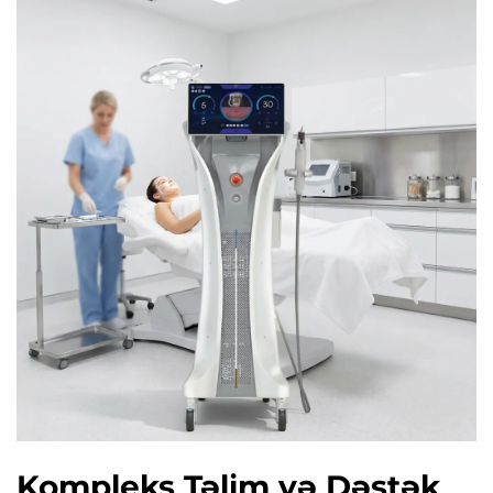
Kompleks Təlim və Dəstək