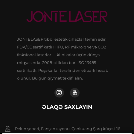
JONTELASER tibbi estetik cihazlar təmin edir:
FDA/CE sertifikatlı HIFU, RF mikroigne və CO2
fraksional laserlər — klinikalar üçün dünya
miqyasında. 2008-ci ildən bəri ISO 13485
sertifikatlı. Peşəkarlar tərəfindən etibarlı hesab
olunur. Bu gün qiymət təklifi alın.
ƏLAQƏ SAXLAYIN
Pekin şəhəri, Fanşan rayonu, Çənkuang Şərq küçəsi 16