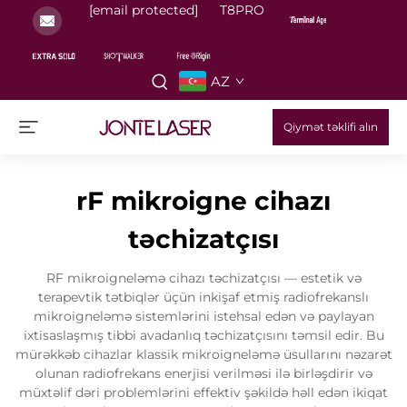
[email protected]
T8PRO
AZ
Qiymət təklifi alın
rF mikroigne cihazı
təchizatçısı
RF mikroigneləmə cihazı təchizatçısı — estetik və
terapevtik tətbiqlər üçün inkişaf etmiş radiofrekanslı
mikroigneləmə sistemlərini istehsal edən və paylayan
ixtisaslaşmış tibbi avadanlıq təchizatçısını təmsil edir. Bu
mürəkkəb cihazlar klassik mikroigneləmə üsullarını nəzarət
olunan radiofrekans enerjisi verilməsi ilə birləşdirir və
müxtəlif dəri problemlərini effektiv şəkildə həll edən ikiqat