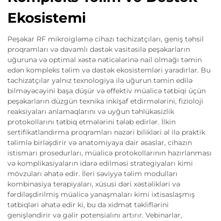
Ekosistemi
Peşəkar RF mikroigləmə cihazı təchizatçıları, geniş təhsil
proqramları və davamlı dəstək vasitəsilə peşəkarların
uğuruna və optimal xəstə nəticələrinə nail olmağı təmin
edən kompleks təlim və dəstək ekosistemləri yaradırlar. Bu
təchizatçılar yalnız texnologiya ilə uğurun təmin edilə
bilməyəcəyini başa düşür və effektiv müalicə tətbiqi üçün
peşəkarların düzgün texnika inkişaf etdirmələrini, fizioloji
reaksiyaları anlamaqlarını və uyğun təhlükəsizlik
protokollarını tətbiq etmələrini tələb edirlər. İlkin
sertifikatlandırma proqramları nəzəri bilikləri əl ilə praktik
təlimlə birləşdirir və anatomiyaya dair əsaslar, cihazın
istismarı prosedurları, müalicə protokollarının hazırlanması
və komplikasiyaların idarə edilməsi strategiyaları kimi
mövzuları əhatə edir. İleri səviyyə təlim modulları
kombinasiya terapiyaları, xüsusi dəri xəstəlikləri və
fərdiləşdirilmiş müalicə yanaşmaları kimi ixtisaslaşmış
tətbiqləri əhatə edir ki, bu da xidmət təkliflərini
genişləndirir və gəlir potensialını artırır. Vebinarlar,