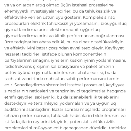
və ya onlardan artıq olmaq üçün istehsal proseslərinə
əhəmiyyətli investisiyalar edirlər; bu da təhlükəsizlik və
effektivlikə verilən üstünlüyü göstərir. Kompleks sınaq
prosedurları elektrik təhlükəsizliyi yoxlamasını, biouyğunluq
qiymətləndirmələrini, elektromaqnit uyğunluq
qiymətləndirmələrini və klinik performansın doğrulanması
üzrə tədqiqatları əhatə edir ki, bu da cihazın təhlükəsizliyini
və effektivliyini bazar çıxışından əvvəl təsdiqləyir. Keyfiyyət
nəzarəti tədbirləri istifadə olunan komponentlərin
partiyalarının sınağını, iynələrin kəskinliyinin yoxlanılmasını,
radiofrekvens çıxışının kalibrasiyasını və paketləmənin
bütövlüyünün qiymətləndirilməsini əhatə edir ki, bu da
təchizat zəncirində məhsulun sabit performansını təmin
edir. Sənədləşdirmə sistemləri istehsal prosesləri, keyfiyyət
sınaqlarının nəticələri və tənzimləyici təqdimatlar haqqında
ətraflı qeydləri saxlayır ki, bu da izlənəbilərlilik tələblərini
dəstəkləyir və tənzimləyici yoxlamaları və ya uyğunluq
auditlərini asanlaşdırır. Bazar sonrası müşahidə proqramları
cihazın performansını, təhlükəli hadisələrin bildirilməsini və
istifadəçilərin rəylərini izləyir ki, potensial təhlükəsizlik
problemlərini müəyyən edib qabaqcadan düzəldici tədbirlər