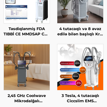
Təsdiqlənmiş FDA
4 tutacaqlı və 8 əvəz
TIBBİ CE MMDSAP CO2
edilə bilən başlıqlı Krio
Fraksional Laser
Zəiflətmə, 360 dərəcə
Maşını
soyutma texnologiyası
ilə krioterapiya, çəki
itirmə kosmetik maşın
2,45 GHz Coolwave
3 Tesla, 4 tutacaqlı
Mikrodalğalı
Ciccslim EMS
İncələnmə Maşını:
Kosmetik Salon