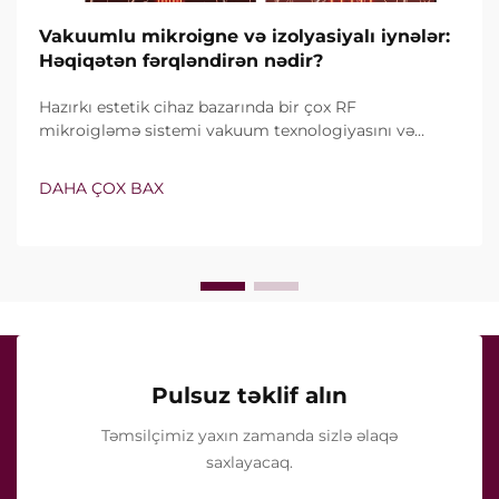
Vakuumlu mikroigne və izolyasiyalı iynələr:
Həqiqətən fərqləndirən nədir?
Hazırkı estetik cihaz bazarında bir çox RF
mikroigləmə sistemi vakuum texnologiyasını və
izolyasiyalı iynələri özündə birləşdirir. Lakin həqiqi
sual yalnız bu xüsusiyyətlərin mövcud olub-olmaması
DAHA ÇOX BAX
deyil, onların klinik müalicə zamanı necə dəqiq işlədiyi
ilə bağlıdır...
Pulsuz təklif alın
Təmsilçimiz yaxın zamanda sizlə əlaqə
saxlayacaq.