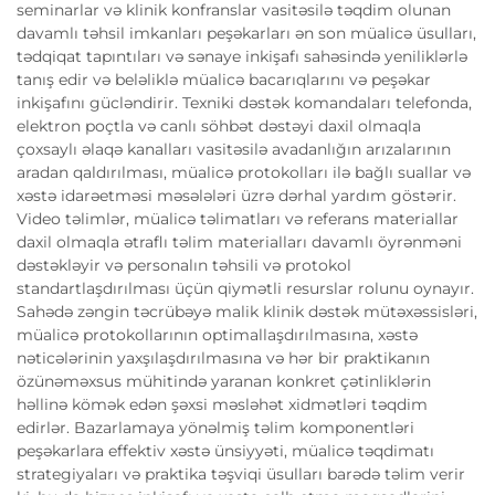
seminarlar və klinik konfranslar vasitəsilə təqdim olunan
davamlı təhsil imkanları peşəkarları ən son müalicə üsulları,
tədqiqat tapıntıları və sənaye inkişafı sahəsində yeniliklərlə
tanış edir və beləliklə müalicə bacarıqlarını və peşəkar
inkişafını gücləndirir. Texniki dəstək komandaları telefonda,
elektron poçtla və canlı söhbət dəstəyi daxil olmaqla
çoxsaylı əlaqə kanalları vasitəsilə avadanlığın arızalarının
aradan qaldırılması, müalicə protokolları ilə bağlı suallar və
xəstə idarəetməsi məsələləri üzrə dərhal yardım göstərir.
Video təlimlər, müalicə təlimatları və referans materiallar
daxil olmaqla ətraflı təlim materialları davamlı öyrənməni
dəstəkləyir və personalın təhsili və protokol
standartlaşdırılması üçün qiymətli resurslar rolunu oynayır.
Sahədə zəngin təcrübəyə malik klinik dəstək mütəxəssisləri,
müalicə protokollarının optimallaşdırılmasına, xəstə
nəticələrinin yaxşılaşdırılmasına və hər bir praktikanın
özünəməxsus mühitində yaranan konkret çətinliklərin
həllinə kömək edən şəxsi məsləhət xidmətləri təqdim
edirlər. Bazarlamaya yönəlmiş təlim komponentləri
peşəkarlara effektiv xəstə ünsiyyəti, müalicə təqdimatı
strategiyaları və praktika təşviqi üsulları barədə təlim verir