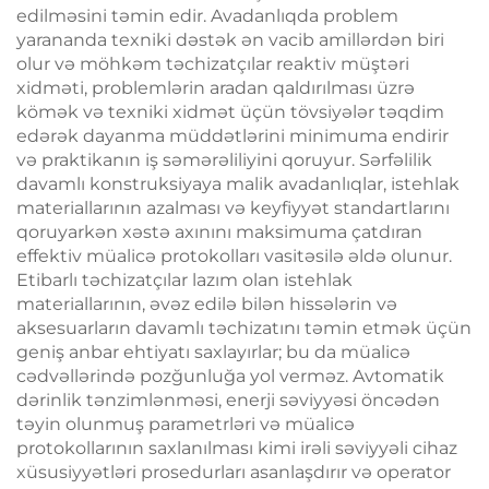
edilməsini təmin edir. Avadanlıqda problem
yarananda texniki dəstək ən vacib amillərdən biri
olur və möhkəm təchizatçılar reaktiv müştəri
xidməti, problemlərin aradan qaldırılması üzrə
kömək və texniki xidmət üçün tövsiyələr təqdim
edərək dayanma müddətlərini minimuma endirir
və praktikanın iş səmərəliliyini qoruyur. Sərfəlilik
davamlı konstruksiyaya malik avadanlıqlar, istehlak
materiallarının azalması və keyfiyyət standartlarını
qoruyarkən xəstə axınını maksimuma çatdıran
effektiv müalicə protokolları vasitəsilə əldə olunur.
Etibarlı təchizatçılar lazım olan istehlak
materiallarının, əvəz edilə bilən hissələrin və
aksesuarların davamlı təchizatını təmin etmək üçün
geniş anbar ehtiyatı saxlayırlar; bu da müalicə
cədvəllərində pozğunluğa yol verməz. Avtomatik
dərinlik tənzimlənməsi, enerji səviyyəsi öncədən
təyin olunmuş parametrləri və müalicə
protokollarının saxlanılması kimi irəli səviyyəli cihaz
xüsusiyyətləri prosedurları asanlaşdırır və operator