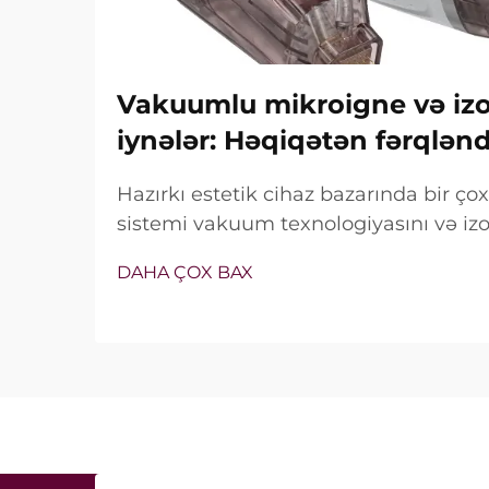
Vakuumlu mikroigne və izol
iynələr: Həqiqətən fərqlən
Hazırkı estetik cihaz bazarında bir ç
sistemi vakuum texnologiyasını və izol
özündə birləşdirir. Lakin həqiqi sual y
DAHA ÇOX BAX
xüsusiyyətlərin mövcud olub-olmaması 
müalicə zamanı necə dəqiq işlədiyi ilə 