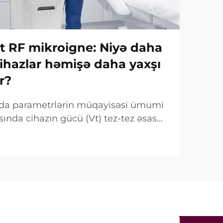
Vt RF mikroigne: Niyə daha
ihazlar həmişə daha yaxşı
r?
ında parametrlərin müqayisəsi ümumi
sında cihazın gücü (Vt) tez-tez əsas
mi qeyd olunur. Lakin klinik baxımdan
 fərqlidir. Çox hallarda belə «güc»...