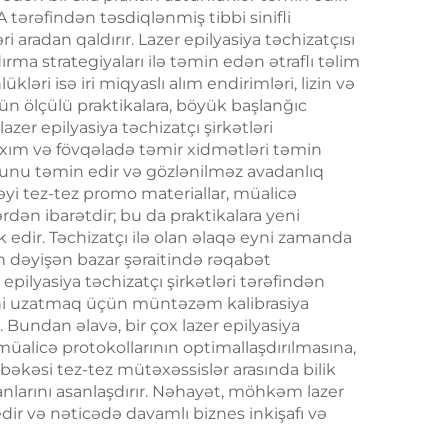
 tərəfindən təsdiqlənmiş tibbi sinifli
ri aradan qaldırır. Lazer epilyasiya təchizatçısı
ırma strategiyaları ilə təmin edən ətraflı təlim
kləri isə iri miqyaslı alım endirimləri, lizin və
ütün ölçülü praktikalara, böyük başlanğıc
azer epilyasiya təchizatçı şirkətləri
xım və fövqəladə təmir xidmətləri təmin
ğunu təmin edir və gözlənilməz avadanlıq
əstəyi tez-tez promo materiallar, müalicə
ərdən ibarətdir; bu da praktikalara yeni
dir. Təchizatçı ilə olan əlaqə eyni zamanda
ın dəyişən bazar şəraitində rəqabət
pilyasiya təchizatçı şirkətləri tərəfindən
tini uzatmaq üçün müntəzəm kalibrasiya
Bundan əlavə, bir çox lazer epilyasiya
 müalicə protokollarının optimallaşdırılmasına,
bəkəsi tez-tez mütəxəssislər arasında bilik
anlarını asanlaşdırır. Nəhayət, möhkəm lazer
q edir və nəticədə davamlı biznes inkişafı və