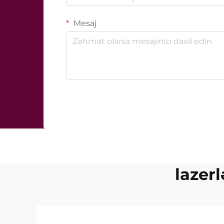
Mesaj
lazerl