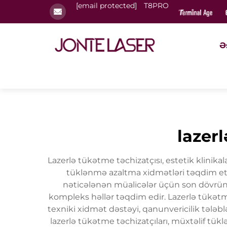
[email protected]
T8PRO
Ə
lazerl
Lazerlə tükətme təchizatçısı, estetik klinikala
tüklənmə azaltma xidmətləri təqdim etmə
nəticələnən müalicələr üçün son dövrün l
kompleks həllər təqdim edir. Lazerlə tükətme
texniki xidmət dəstəyi, qanunvericilik tələ
lazerlə tükətme təchizatçıları, müxtəlif tükl