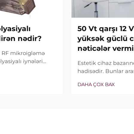
yasiyalı
50 Vt qarşı 12 
dirən nədir?
yüksək güclü c
nəticələr vermi
ox RF mikroigləmə
yasiyalı iynələri
Estetik cihaz bazar
alnız bu
hadisədir. Bunlar ara
deyil, onların klinik
satış xüsusiyyəti ki
DAHA ÇOX BAX
bağlıdır...
real vəziyyət tamamilə