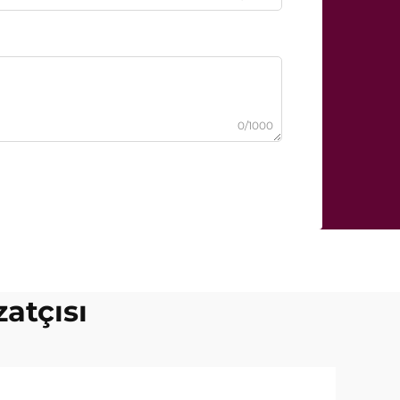
0/1000
zatçısı