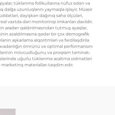
giyalar, tüklənmə follikullarına nüfuz edən və
ıq dalğa uzunluqlarını yaymaqla işləyir. Müasir
ddətləri, dəyişkən dağınıq sahə ölçüləri,
eal vaxtda dəri monitorinqi imkanları daxildir.
inin aradan qaldırılmasından tutmuş ayaqlar,
sinin azaldılmasına qədər bir çox demografik
lanin aşkarlama alqoritmləri və fərdiləşdirilə
ən avadanlığın ömrünü və optimal performansını
sələrinin mövcudluğunu və proqram təminatı
rübələrində uğurlu tüklənmə azaltma xidmətləri
ə marketinq materialları təqdim edir.