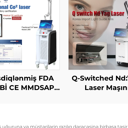
sdiqlənmiş FDA
Q-Switched Nd
BBİ CE MMDSAP
Laser Maşın
Fraksional Laser
Maşını
es uğuruna və müştərilərin razılıq dərəcəsinə birbaşa təsir