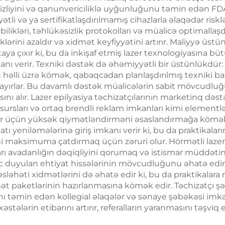
əsizliyini və qanunvericiliklə uyğunluğunu təmin edən FDA
ətli və ya sertifikatlaşdırılmamış cihazlarla əlaqədar risklə
ilikləri, təhlükəsizlik protokolları və müalicə optimallaşd
rini azaldır və xidmət keyfiyyətini artırır. Maliyyə üstünlü
taya çıxır ki, bu da inkişaf etmiş lazer texnologiyasına b
anı verir. Texniki dəstək də əhəmiyyətli bir üstünlükdür: l
əlli üzrə kömək, qabaqcadan planlaşdırılmış texniki ba
layırlar. Bu davamlı dəstək müalicələrin sabit mövcudlu
rşısını alır. Lazer epilyasiya təchizatçılarının marketinq d
resursları və ortaq brendli reklam imkanları kimi elementl
r üçün yüksək qiymətləndirməni əsaslandırmağa kömək e
tı yeniləmələrinə giriş imkanı verir ki, bu da praktikalar
ni maksimuma çatdırmaq üçün zəruri olur. Hörmətli lazer e
ları avadanlığın dəqiqliyini qorumaq və istismar müddə
c duyulan ehtiyat hissələrinin mövcudluğunu əhatə edir. 
əsləhəti xidmətlərini də əhatə edir ki, bu da praktikalara
mət paketlərinin hazırlanmasına kömək edir. Təchizatçı şə
ını təmin edən kollegial əlaqələr və sənaye şəbəkəsi imk
xəstələrin etibarını artırır, referalların yaranmasını təşvi