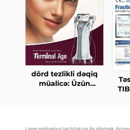
dörd tezlikli dəqiq
Tə
müalicə: Üzün
TI
qaldırılması, dərinin
CO2 
gərginləşdirilməsi,
bədənin
formalaşdırılması,
Lazer epilyasiya təchizatçısı ilə işləmək, bizn