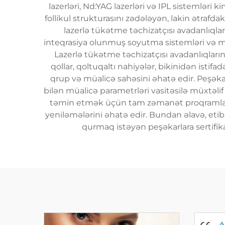
lazerləri, Nd:YAG lazerləri və IPL sistemləri
follikul strukturasını zədələyən, lakin ətrafd
lazerlə tükətme təchizatçısı avadanlıqla
inteqrasiya olunmuş soyutma sistemləri və müal
Lazerlə tükətme təchizatçısı avadanlıqların
qollar, qoltuqaltı nahiyələr, bikinidən ist
qrup və müalicə sahəsini əhatə edir. Peşəkar 
bilən müalicə parametrləri vasitəsilə müxtəli
təmin etmək üçün tam zəmanət proqramların
yeniləmələrini əhatə edir. Bundan əlavə, etib
qurmaq istəyən peşəkarlara sertifika