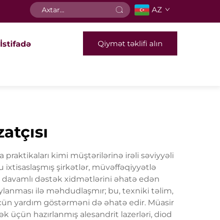
AZ
Qiymət təklifi alın
İstifadə
zatçısı
 praktikaları kimi müştərilərinə irəli səviyyəli
ixtisaslaşmış şirkətlər, müvəffəqiyyətlə
və davamlı dəstək xidmətlərini əhatə edən
ylanması ilə məhdudlaşmır; bu, texniki təlim,
üçün yardım göstərməni də əhatə edir. Müasir
ək üçün hazırlanmış alesandrit lazerləri, diod