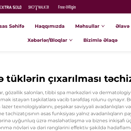
sas Səhifə
Haqqımızda
Məhsullar
Əlavə 
Xəbərlər/Bloqlar
Bizimlə Əlaqə
ə tüklərin çıxarılması təchi
r, gözəllik salonları, tibbi spa mərkəzləri və dermatologiya
k istəyən təşkilatlara vacib tərəfdaş rolunu oynayır. Bu 
azer texnologiyalarını, peşəkar səviyyəli avadanlıqları 
 təchizatçısının əsas funksiyası yalnız avadanlıqların pa
blərinə uyğunluq üzrə məsləhətləşmə və biznes inkişafı 
ənmə növləri və dəri rənglərini effektiv şəkildə hədəfləm