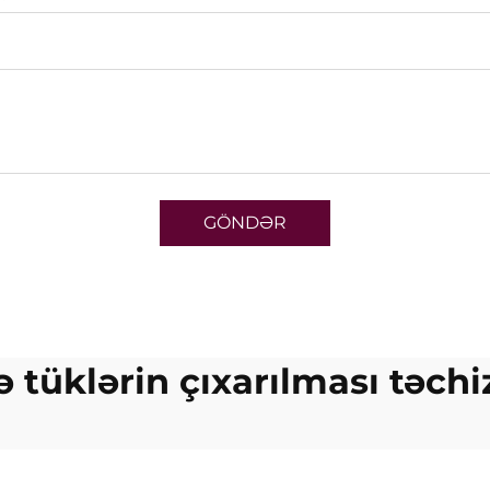
GÖNDƏR
ə tüklərin çıxarılması təchi