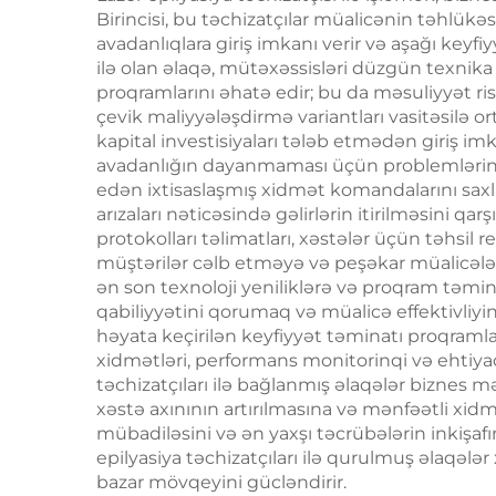
son yaş HIFU maşını
Birincisi, bu təchizatçılar müalicənin təhlük
avadanlıqlara giriş imkanı verir və aşağı keyfiyy
ilə olan əlaqə, mütəxəssisləri düzgün texnika b
proqramlarını əhatə edir; bu da məsuliyyət risklə
çevik maliyyələşdirmə variantları vasitəsilə or
kapital investisiyaları tələb etmədən giriş imk
avadanlığın dayanmaması üçün problemlərin h
edən ixtisaslaşmış xidmət komandalarını sax
arızaları nəticəsində gəlirlərin itirilməsini qa
protokolları təlimatları, xəstələr üçün təhsil 
müştərilər cəlb etməyə və peşəkar müalicələ
ən son texnoloji yeniliklərə və proqram təmina
qabiliyyətini qorumaq və müalicə effektivliyi
həyata keçirilən keyfiyyət təminatı proqram
xidmətləri, performans monitorinqi və ehtiya
təchizatçıları ilə bağlanmış əlaqələr biznes m
xəstə axınının artırılmasına və mənfəətli xid
mübadiləsini və ən yaxşı təcrübələrin inkişaf
epilyasiya təchizatçıları ilə qurulmuş əlaqələr 
bazar mövqeyini gücləndirir.