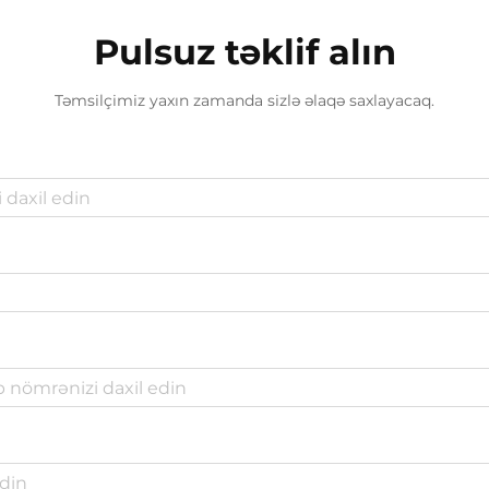
Pulsuz təklif alın
Təmsilçimiz yaxın zamanda sizlə əlaqə saxlayacaq.