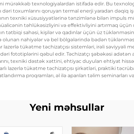
 kimi mürəkkəb texnologiyalardan istifadə edir. Bu texnolo
akı dəri toxumlarını qoruyan termal enerji yaradan dəqiq iş
rının texniki xüsusiyyətlərinə tənzimlənə bilən impuls mü
icənin təhlükəsizliyini və effektivliyini artırmaq üçün r
ın tətbiqi sahəsi, kişilər və qadınlar üçün üz tüklənməs
ifadə olunan nahiyələr və bel bölgələrində bədən tüklənmə
lazerlə tükətme təchizatçısı sistemləri, irəli səviyyəli me
f dəri fototiplərini qəbul edir. Təchizatçı şəbəkəsi adət
ı, texniki dəstək xəttini, ehtiyac duyulan ehtiyat his
arlı lazerlə tükətme təchizatçısı şirkətləri, praktiki təc
tlandırma proqramları, əl ilə aparılan təlim seminarları v
Yeni məhsullar