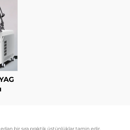
:YAG
ı
 edən bir sıra praktik üstünlüklər təmin edir.