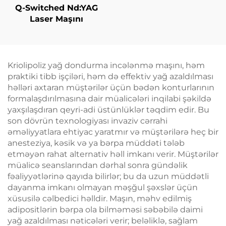
Q-Switched Nd:YAG
Laser Maşını
Kriolipoliz yağ dondurma incələnmə maşını, həm
praktiki tibb işçiləri, həm də effektiv yağ azaldılması
həlləri axtaran müştərilər üçün bədən konturlarının
formalaşdırılmasına dair müalicələri inqilabi şəkildə
yaxşılaşdıran qeyri-adi üstünlüklər təqdim edir. Bu
son dövrün texnologiyası invaziv cərrahi
əməliyyatlara ehtiyac yaratmır və müştərilərə heç bir
anesteziya, kəsik və ya bərpa müddəti tələb
etməyən rahat alternativ həll imkanı verir. Müştərilər
müalicə seanslarından dərhal sonra gündəlik
fəaliyyətlərinə qayıda bilirlər; bu da uzun müddətli
dayanma imkanı olmayan məşğul şəxslər üçün
xüsusilə cəlbedici həlldir. Maşın, məhv edilmiş
adipositlərin bərpa ola bilməməsi səbəbilə daimi
yağ azaldılması nəticələri verir; beləliklə, sağlam