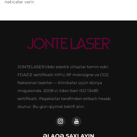
nəticələr verir.
JONTELASER tibbi estetik cihazlar təmin edir:
FDA/CE sertifikatlı HIFU, RF mikroigne və CO2
fraksional laserlər — klinikalar üçün dünya
miqyasında. 2008-ci ildən bəri ISO 13485
sertifikatlı. Peşəkarlar tərəfindən etibarlı hesab
olunur. Bu gün qiymət təklifi alın.
ƏLAQƏ SAXLAYIN