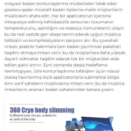
miqyaslı bədən konturlaşdırma müdaxilələri tələb edən
şəxslərə qədər müxtəlif bədən tiplərinə malik müştərilərin
müalicəsini əhatə edir. Hər bir applicatorun içərisinə
inteqrasiya edilmiş təhlükəsizlik sensorları toxumanın
temperaturunu, qalınlığını və reaksiya nümunələrini izləyir;
bu da real vaxtda geri əlaqə təmin edərək uyğun müalicə
tətbiqini və komplikasiyaların qarşısını alır. Bu çoxsahəli
imkan, praktiki həkimlərə tam bədən çevrilməsi paketləri
təqdim etməyə imkan verir; bu da müştərilərə daha yüksək
dəyərli xidmətlər təqdim edərək hər bir müştəridən əldə
edilən gəliri artırır. Eyni zamanda dəqiq hədəfləmə
texnologiyası, üzlə konturlaşdırma tətbiqləri üçün xüsusi
olaraq hazırlanmış kiçik applicatorlarla submental bölgə
kimi zərif sahələrin müalicəsinə imkan verir; bu da müalicə
imkanlarını ənənəvi bədən sahələrindən kənara çıxarır.