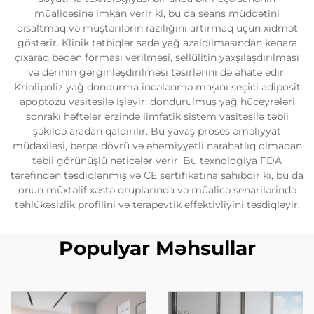
müalicəsinə imkan verir ki, bu da seans müddətini
qısaltmaq və müştərilərin razılığını artırmaq üçün xidmət
göstərir. Klinik tətbiqlər sadə yağ azaldılmasından kənara
çıxaraq bədən forması verilməsi, sellülitin yaxşılaşdırılması
və dərinin gərginləşdirilməsi təsirlərini də əhatə edir.
Kriolipoliz yağ dondurma incələnmə maşını seçici adiposit
apoptozu vasitəsilə işləyir: dondurulmuş yağ hüceyrələri
sonrakı həftələr ərzində limfatik sistem vasitəsilə təbii
şəkildə aradan qaldırılır. Bu yavaş proses əməliyyat
müdaxiləsi, bərpa dövrü və əhəmiyyətli narahatlıq olmadan
təbii görünüşlü nəticələr verir. Bu texnologiya FDA
tərəfindən təsdiqlənmiş və CE sertifikatına sahibdir ki, bu da
onun müxtəlif xəstə qruplarında və müalicə senarilərində
təhlükəsizlik profilini və terapevtik effektivliyini təsdiqləyir.
Populyar Məhsullar