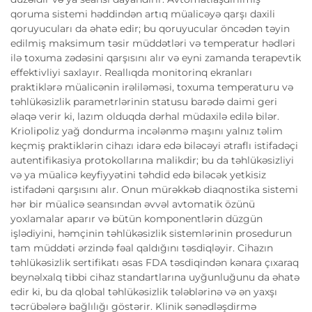
qoruma sistemi həddindən artıq müalicəyə qarşı daxili
qoruyucuları da əhatə edir; bu qoruyucular öncədən təyin
edilmiş maksimum təsir müddətləri və temperatur hədləri
ilə toxuma zədəsini qarşısını alır və eyni zamanda terapevtik
effektivliyi saxlayır. Reallıqda monitorinq ekranları
praktiklərə müalicənin irəliləməsi, toxuma temperaturu və
təhlükəsizlik parametrlərinin statusu barədə daimi geri
əlaqə verir ki, lazım olduqda dərhal müdaxilə edilə bilər.
Kriolipoliz yağ dondurma incələnmə maşını yalnız təlim
keçmiş praktiklərin cihazı idarə edə biləcəyi ətraflı istifadəçi
autentifikasiya protokollarına malikdir; bu da təhlükəsizliyi
və ya müalicə keyfiyyətini təhdid edə biləcək yetkisiz
istifadəni qarşısını alır. Onun mürəkkəb diaqnostika sistemi
hər bir müalicə seansından əvvəl avtomatik özünü
yoxlamalar aparır və bütün komponentlərin düzgün
işlədiyini, həmçinin təhlükəsizlik sistemlərinin prosedurun
tam müddəti ərzində fəal qaldığını təsdiqləyir. Cihazın
təhlükəsizlik sertifikatı əsas FDA təsdiqindən kənara çıxaraq
beynəlxalq tibbi cihaz standartlarına uyğunluğunu da əhatə
edir ki, bu da qlobal təhlükəsizlik tələblərinə və ən yaxşı
təcrübələrə bağlılığı göstərir. Klinik sənədləşdirmə