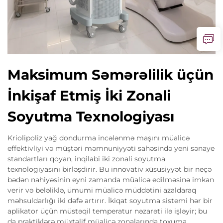
Maksimum Səmərəlilik üçün
İnkişaf Etmiş İki Zonali
Soyutma Texnologiyası
Kriolipoliz yağ dondurma incələnmə maşını müalicə
effektivliyi və müştəri məmnuniyyəti sahəsində yeni sənaye
standartları qoyan, inqilabi iki zonali soyutma
texnologiyasını birləşdirir. Bu innovativ xüsusiyyət bir neçə
bədən nahiyəsinin eyni zamanda müalicə edilməsinə imkan
verir və beləliklə, ümumi müalicə müddətini azaldaraq
məhsuldarlığı iki dəfə artırır. İkiqat soyutma sistemi hər bir
aplikator üçün müstəqil temperatur nəzarəti ilə işləyir; bu
da praktiklərə müxtəlif müalicə zonalarında toxuma