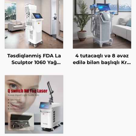
Təsdiqlənmiş FDA La
4 tutacaqlı və 8 əvəz
Sculptor 1060 Yağ
edilə bilən başlıqlı Krio
Azaltma, Sellülit, 1060
Zəiflətmə, 360 dərəcə
nm Diod Laser Bədən
soyutma texnologiyası
Forması Yaradan
ilə krioterapiya, çəki
Zəiflətmə Maşını
itirmə kosmetik maşın