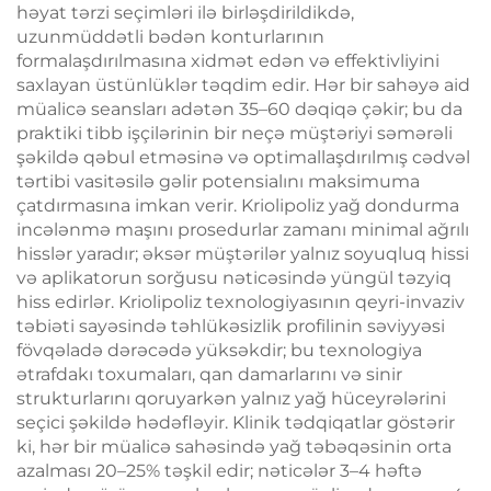
həyat tərzi seçimləri ilə birləşdirildikdə,
uzunmüddətli bədən konturlarının
formalaşdırılmasına xidmət edən və effektivliyini
saxlayan üstünlüklər təqdim edir. Hər bir sahəyə aid
müalicə seansları adətən 35–60 dəqiqə çəkir; bu da
praktiki tibb işçilərinin bir neçə müştəriyi səmərəli
şəkildə qəbul etməsinə və optimallaşdırılmış cədvəl
tərtibi vasitəsilə gəlir potensialını maksimuma
çatdırmasına imkan verir. Kriolipoliz yağ dondurma
incələnmə maşını prosedurlar zamanı minimal ağrılı
hisslər yaradır; əksər müştərilər yalnız soyuqluq hissi
və aplikatorun sorğusu nəticəsində yüngül təzyiq
hiss edirlər. Kriolipoliz texnologiyasının qeyri-invaziv
təbiəti sayəsində təhlükəsizlik profilinin səviyyəsi
fövqəladə dərəcədə yüksəkdir; bu texnologiya
ətrafdakı toxumaları, qan damarlarını və sinir
strukturlarını qoruyarkən yalnız yağ hüceyrələrini
seçici şəkildə hədəfləyir. Klinik tədqiqatlar göstərir
ki, hər bir müalicə sahəsində yağ təbəqəsinin orta
azalması 20–25% təşkil edir; nəticələr 3–4 həftə