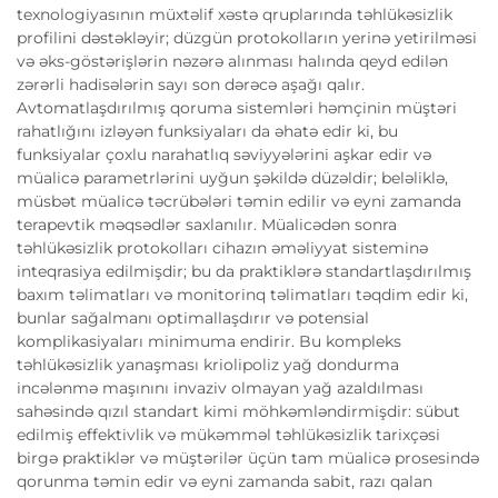
texnologiyasının müxtəlif xəstə qruplarında təhlükəsizlik
profilini dəstəkləyir; düzgün protokolların yerinə yetirilməsi
və əks-göstərişlərin nəzərə alınması halında qeyd edilən
zərərli hadisələrin sayı son dərəcə aşağı qalır.
Avtomatlaşdırılmış qoruma sistemləri həmçinin müştəri
rahatlığını izləyən funksiyaları da əhatə edir ki, bu
funksiyalar çoxlu narahatlıq səviyyələrini aşkar edir və
müalicə parametrlərini uyğun şəkildə düzəldir; beləliklə,
müsbət müalicə təcrübələri təmin edilir və eyni zamanda
terapevtik məqsədlər saxlanılır. Müalicədən sonra
təhlükəsizlik protokolları cihazın əməliyyat sisteminə
inteqrasiya edilmişdir; bu da praktiklərə standartlaşdırılmış
baxım təlimatları və monitorinq təlimatları təqdim edir ki,
bunlar sağalmanı optimallaşdırır və potensial
komplikasiyaları minimuma endirir. Bu kompleks
təhlükəsizlik yanaşması kriolipoliz yağ dondurma
incələnmə maşınını invaziv olmayan yağ azaldılması
sahəsində qızıl standart kimi möhkəmləndirmişdir: sübut
edilmiş effektivlik və mükəmməl təhlükəsizlik tarixçəsi
birgə praktiklər və müştərilər üçün tam müalicə prosesində
qorunma təmin edir və eyni zamanda sabit, razı qalan