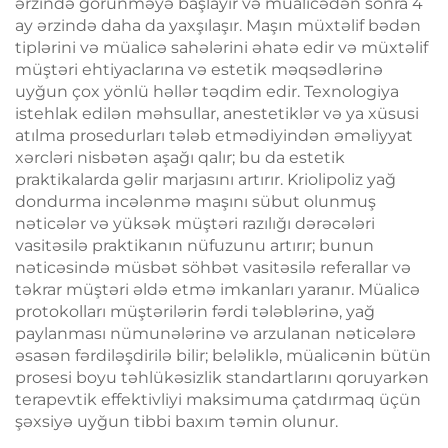
ərzində görünməyə başlayır və müalicədən sonra 4
ay ərzində daha da yaxşılaşır. Maşın müxtəlif bədən
tiplərini və müalicə sahələrini əhatə edir və müxtəlif
müştəri ehtiyaclarına və estetik məqsədlərinə
uyğun çox yönlü həllər təqdim edir. Texnologiya
istehlak edilən məhsullar, anestetiklər və ya xüsusi
atılma prosedurları tələb etmədiyindən əməliyyat
xərcləri nisbətən aşağı qalır; bu da estetik
praktikalarda gəlir marjasını artırır. Kriolipoliz yağ
dondurma incələnmə maşını sübut olunmuş
nəticələr və yüksək müştəri razılığı dərəcələri
vasitəsilə praktikanın nüfuzunu artırır; bunun
nəticəsində müsbət söhbət vasitəsilə referallar və
təkrar müştəri əldə etmə imkanları yaranır. Müalicə
protokolları müştərilərin fərdi tələblərinə, yağ
paylanması nümunələrinə və arzulanan nəticələrə
əsasən fərdiləşdirilə bilir; beləliklə, müalicənin bütün
prosesi boyu təhlükəsizlik standartlarını qoruyarkən
terapevtik effektivliyi maksimuma çatdırmaq üçün
şəxsiyə uyğun tibbi baxım təmin olunur.