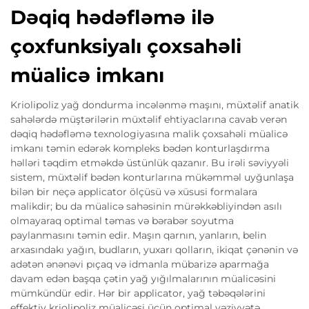
Dəqiq hədəfləmə ilə
çoxfunksiyalı çoxsahəli
müalicə imkanı
Kriolipoliz yağ dondurma incələnmə maşını, müxtəlif anatik
sahələrdə müştərilərin müxtəlif ehtiyaclarına cavab verən
dəqiq hədəfləmə texnologiyasına malik çoxsahəli müalicə
imkanı təmin edərək kompleks bədən konturlaşdırma
həlləri təqdim etməkdə üstünlük qazanır. Bu irəli səviyyəli
sistem, müxtəlif bədən konturlarına mükəmməl uyğunlaşa
bilən bir neçə applicator ölçüsü və xüsusi formalara
malikdir; bu da müalicə sahəsinin mürəkkəbliyindən asılı
olmayaraq optimal təmas və bərabər soyutma
paylanmasını təmin edir. Maşın qarnın, yanların, belin
arxasındakı yağın, budların, yuxarı qolların, ikiqat çənənin və
adətən ənənəvi pıçaq və idmanla mübarizə aparmağa
davam edən başqa çətin yağ yığılmalarının müalicəsini
mümkündür edir. Hər bir applicator, yağ təbəqələrini
effektiv kriolipoliz müalicəsi üçün optimal vəziyyətə