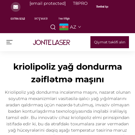
[email protected]
T8PRO
AZ
Qiymət təklifi alın
kriolipoliz yağ dondurma
zəiflətmə maşını
Kriolipoliz yağ dondurma incələnmə maşını, nəzarət olunan
soyutma mexanizmləri vasitəsilə qalıcı yağ yığılmalarını
aradan qaldırmaq üçün nəzərdə tutulmuş, invaziv olmayan
bədən konturlaşdırma texnologiyasında inqilabi irəliləyiş
təmsil edir. Bu innovativ cihaz kriolipoliz elmi prinsipindən
istifadə edir ki, bu da ətrafdakı toxumalara zərər vermədən
yağ hüceyrələrini dəqiq aşağı temperatur təsirinə məruz