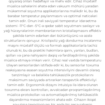
qoyaraq onları hədəfləyir və məhv edir. Cihaz müxtəlif
müalicə sahələrini əhatə edən vakuum möhürü yaradan
mükəmməl soyutma applikatorlarına malikdir ki, bu da
bərabər temperatur paylanmasını və optimal nəticələri
təmin edir. Onun irəli səviyyəli temperatur idarəetmə
sistemi -11°C-dən -5°C-ə qədər sabit soyutmanı saxlayır və
yağ hüceyrələrinin membranlarının kristallaşmasını effektiv
şəkildə təmin edərkən dəri bütünlüyünü və əzələ
strukturlarını qoruyur. Kriolipoliz yağ dondurma incələnmə
maşını müxtəlif ölçülü və formalı applikatorlarla təchiz
olunub ki, bu da praktiki həkimlərə qarnı, yanları, budları,
qolları və çənə nahiyəsini dəqiq və fərdiləşdirilmiş şəkildə
müalicə etməyə imkan verir. Cihaz real vaxtda temperaturu
izləyən sensorlardan istifadə edir ki, bu sensorlar toxuma
reaksiyasına əsasən soyutma intensivliyini davamlı olaraq
tənzimləyir və beləliklə təhlükəsizlik protokollarını
maksimum səviyyədə artırarkən terapevtik effektivliyi
təmin edir. Ergonomik dizaynı intuisiya ilə idarə olunan
toxunma ekranı kontrolları, əvvəlcədən proqramlaşdırılmış
müalicə protokolları və avtomatlaşdırılmış təhlükəsizlik
dayandırma mexanizmlərini əhatə edir. Cihazın ikiqat
soyutma texnologiyası bir anda bir neçə sahənin