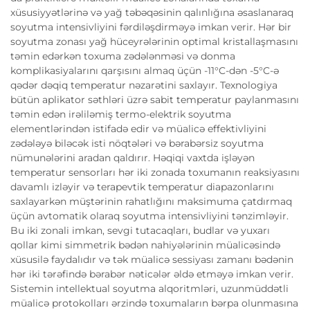
xüsusiyyətlərinə və yağ təbəqəsinin qalınlığına əsaslanaraq
soyutma intensivliyini fərdiləşdirməyə imkan verir. Hər bir
soyutma zonası yağ hüceyrələrinin optimal kristallaşmasını
təmin edərkən toxuma zədələnməsi və donma
komplikasiyalarını qarşısını almaq üçün -11°C-dən -5°C-ə
qədər dəqiq temperatur nəzarətini saxlayır. Texnologiya
bütün aplikator səthləri üzrə sabit temperatur paylanmasını
təmin edən irəliləmiş termo-elektrik soyutma
elementlərindən istifadə edir və müalicə effektivliyini
zədələyə biləcək isti nöqtələri və bərabərsiz soyutma
nümunələrini aradan qaldırır. Həqiqi vaxtda işləyən
temperatur sensorları hər iki zonada toxumanın reaksiyasını
davamlı izləyir və terapevtik temperatur diapazonlarını
saxlayarkən müştərinin rahatlığını maksimuma çatdırmaq
üçün avtomatik olaraq soyutma intensivliyini tənzimləyir.
Bu iki zonali imkan, sevgi tutacaqları, budlar və yuxarı
qollar kimi simmetrik bədən nahiyələrinin müalicəsində
xüsusilə faydalıdır və tək müalicə sessiyası zamanı bədənin
hər iki tərəfində bərabər nəticələr əldə etməyə imkan verir.
Sistemin intellektual soyutma alqoritmləri, uzunmüddətli
müalicə protokolları ərzində toxumaların bərpa olunmasına