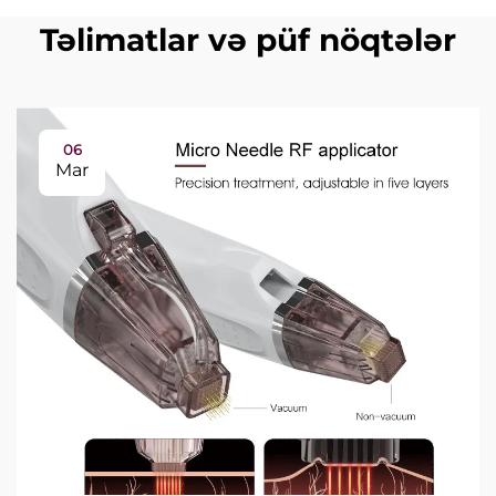
Təlimatlar və püf nöqtələr
06
Mar