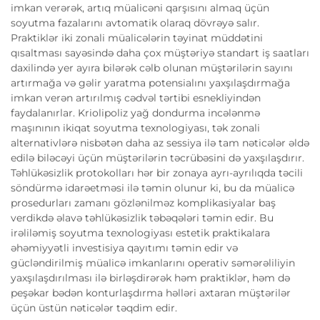
imkan verərək, artıq müalicəni qarşısını almaq üçün
soyutma fazalarını avtomatik olaraq dövrəyə salır.
Praktiklər iki zonali müalicələrin təyinat müddətini
qısaltması sayəsində daha çox müştəriyə standart iş saatları
daxilində yer ayıra bilərək cəlb olunan müştərilərin sayını
artırmağa və gəlir yaratma potensialını yaxşılaşdırmağa
imkan verən artırılmış cədvəl tərtibi esnekliyindən
faydalanırlar. Kriolipoliz yağ dondurma incələnmə
maşınının ikiqat soyutma texnologiyası, tək zonali
alternativlərə nisbətən daha az sessiya ilə tam nəticələr əldə
edilə biləcəyi üçün müştərilərin təcrübəsini də yaxşılaşdırır.
Təhlükəsizlik protokolları hər bir zonaya ayrı-ayrılıqda təcili
söndürmə idarəetməsi ilə təmin olunur ki, bu da müalicə
prosedurları zamanı gözlənilməz komplikasiyalar baş
verdikdə əlavə təhlükəsizlik təbəqələri təmin edir. Bu
irəliləmiş soyutma texnologiyası estetik praktikalara
əhəmiyyətli investisiya qayıtımı təmin edir və
gücləndirilmiş müalicə imkanlarını operativ səmərəliliyin
yaxşılaşdırılması ilə birləşdirərək həm praktiklər, həm də
peşəkar bədən konturlaşdırma həlləri axtaran müştərilər
üçün üstün nəticələr təqdim edir.