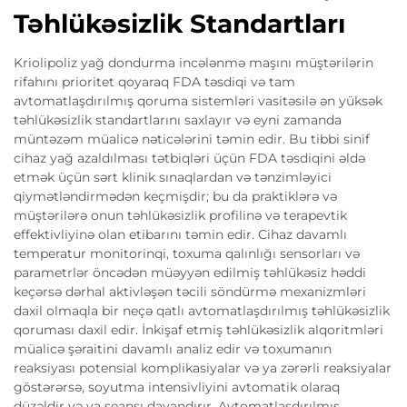
Təhlükəsizlik Standartları
Kriolipoliz yağ dondurma incələnmə maşını müştərilərin
rifahını prioritet qoyaraq FDA təsdiqi və tam
avtomatlaşdırılmış qoruma sistemləri vasitəsilə ən yüksək
təhlükəsizlik standartlarını saxlayır və eyni zamanda
müntəzəm müalicə nəticələrini təmin edir. Bu tibbi sinif
cihaz yağ azaldılması tətbiqləri üçün FDA təsdiqini əldə
etmək üçün sərt klinik sınaqlardan və tənzimləyici
qiymətləndirmədən keçmişdir; bu da praktiklərə və
müştərilərə onun təhlükəsizlik profilinə və terapevtik
effektivliyinə olan etibarını təmin edir. Cihaz davamlı
temperatur monitorinqi, toxuma qalınlığı sensorları və
parametrlər öncədən müəyyən edilmiş təhlükəsiz həddi
keçərsə dərhal aktivləşən təcili söndürmə mexanizmləri
daxil olmaqla bir neçə qatlı avtomatlaşdırılmış təhlükəsizlik
qoruması daxil edir. İnkişaf etmiş təhlükəsizlik alqoritmləri
müalicə şəraitini davamlı analiz edir və toxumanın
reaksiyası potensial komplikasiyalar və ya zərərli reaksiyalar
göstərərsə, soyutma intensivliyini avtomatik olaraq
düzəldir və ya seansı dayandırır. Avtomatlaşdırılmış