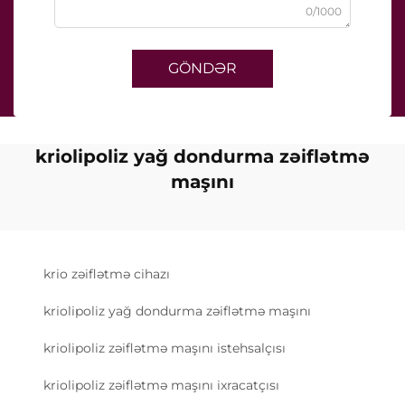
0/1000
GÖNDƏR
kriolipoliz yağ dondurma zəiflətmə
maşını
krio zəiflətmə cihazı
kriolipoliz yağ dondurma zəiflətmə maşını
kriolipoliz zəiflətmə maşını istehsalçısı
kriolipoliz zəiflətmə maşını ixracatçısı