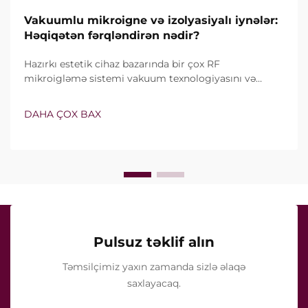
Vakuumlu mikroigne və izolyasiyalı iynələr:
Həqiqətən fərqləndirən nədir?
Hazırkı estetik cihaz bazarında bir çox RF
mikroigləmə sistemi vakuum texnologiyasını və
izolyasiyalı iynələri özündə birləşdirir. Lakin həqiqi
sual yalnız bu xüsusiyyətlərin mövcud olub-olmaması
DAHA ÇOX BAX
deyil, onların klinik müalicə zamanı necə dəqiq işlədiyi
ilə bağlıdır...
Pulsuz təklif alın
Təmsilçimiz yaxın zamanda sizlə əlaqə
saxlayacaq.