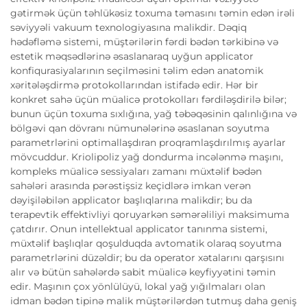
gətirmək üçün təhlükəsiz toxuma təmasını təmin edən irəli
səviyyəli vakuum texnologiyasına malikdir. Dəqiq
hədəfləmə sistemi, müştərilərin fərdi bədən tərkibinə və
estetik məqsədlərinə əsaslanaraq uyğun applicator
konfiqurasiyalarının seçilməsini təlim edən anatomik
xəritələşdirmə protokollarından istifadə edir. Hər bir
konkret sahə üçün müalicə protokolları fərdiləşdirilə bilər;
bunun üçün toxuma sıxlığına, yağ təbəqəsinin qalınlığına və
bölgəvi qan dövranı nümunələrinə əsaslanan soyutma
parametrlərini optimallaşdıran proqramlaşdırılmış ayarlar
mövcuddur. Kriolipoliz yağ dondurma incələnmə maşını,
kompleks müalicə sessiyaları zamanı müxtəlif bədən
sahələri arasında pərəstişsiz keçidlərə imkan verən
dəyişiləbilən applicator başlıqlarına malikdir; bu da
terapevtik effektivliyi qoruyarkən səmərəliliyi maksimuma
çatdırır. Onun intellektual applicator tanınma sistemi,
müxtəlif başlıqlar qoşulduqda avtomatik olaraq soyutma
parametrlərini düzəldir; bu da operator xətalarını qarşısını
alır və bütün sahələrdə sabit müalicə keyfiyyətini təmin
edir. Maşının çox yönlülüyü, lokal yağ yığılmaları olan
idman bədən tipinə malik müştərilərdən tutmuş daha geniş