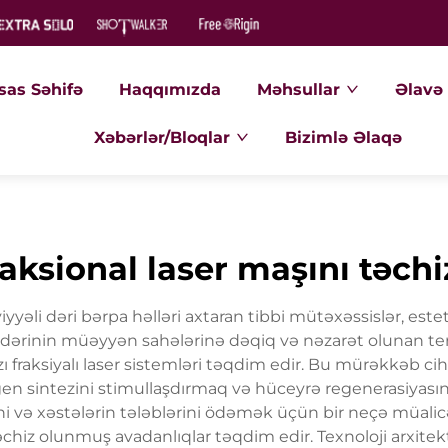
sas Səhifə
Haqqımızda
Məhsullar
Əlavə 
Xəbərlər/Bloqlar
Bizimlə Əlaqə
aksional laser maşını təchi
səviyyəli dəri bərpa həlləri axtaran tibbi mütəxəssislər, est
lər dərinin müəyyən sahələrinə dəqiq və nəzarət olunan te
fraksiyalı laser sistemləri təqdim edir. Bu mürəkkəb cihaz
en sintezini stimullaşdırmaq və hüceyrə regenerasiyasını 
rini və xəstələrin tələblərini ödəmək üçün bir neçə müalicə
təchiz olunmuş avadanlıqlar təqdim edir. Texnoloji arxite