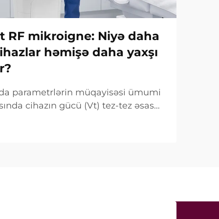
Vt RF mikroigne: Niyə daha
ihazlar həmişə daha yaxşı
r?
ında parametrlərin müqayisəsi ümumi
sında cihazın gücü (Vt) tez-tez əsas
mi qeyd olunur. Lakin klinik baxımdan
 fərqlidir. Çox hallarda belə «güc»...