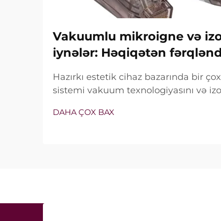
Vakuumlu mikroigne və izol
iynələr: Həqiqətən fərqlən
Hazırkı estetik cihaz bazarında bir ç
sistemi vakuum texnologiyasını və izol
özündə birləşdirir. Lakin həqiqi sual y
DAHA ÇOX BAX
xüsusiyyətlərin mövcud olub-olmaması 
müalicə zamanı necə dəqiq işlədiyi ilə 