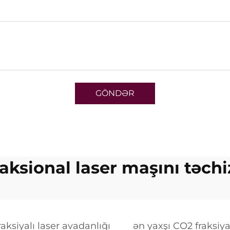
GÖNDƏR
aksional laser maşını təchi
raksiyalı laser avadanlığı
ən yaxşı CO2 fraksiya