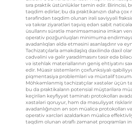
1064 nm diod laser
sıra praktik üstünlüklər təmin edir. Birincisi
Üzün
təqdim edirlər; bu da praktikanızın daha çox 
saç çıxarma maşını
Emal
tərəfindən təqdim olunan irəli səviyyəli fraks
və təkrar ziyarətləri təşviq edən sabit nəticələ
Bədə
üsullarını sürətlə mənimsəməsinə imkan verən
operativ pozğunluqları minimuma endirməyə kö
avadanlıqları əldə etməsini asanlaşdırır və e
Təchizatçılarla əməkdaşlıq daxilində daxil ol
cədvəlini və gəlir yaradılmasını təsir edə bil
və istehlak materiallarının geniş ehtiyatını s
edir. Müasir sistemlərin çoxfunksiyalı qabiliyy
piqmentasiya problemləri və müxtəlif toxuma 
Möhkəmlənmiş təchizatçılar xəstələr üçün təhs
bu da praktikaların potensial müştərilərə müal
keçirilən keyfiyyət təminatı protokolları ava
xəstələri qoruyur, həm də məsuliyyət risklər
avadanlığınızın ən son müalicə protokolları və 
operativ xərcləri azaldarkən müalicə effektivli
təqdim olunan ətraflı zəmanət proqramları inve