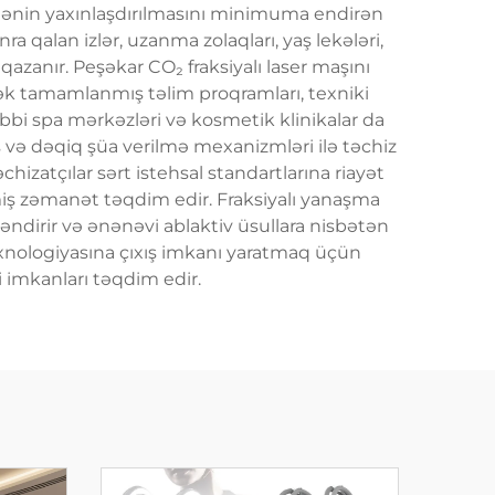
tənin yaxınlaşdırılmasını minimuma endirən
ra qalan izlər, uzanma zolaqları, yaş lekələri,
azanır. Peşəkar CO₂ fraksiyalı laser maşını
cək tamamlanmış təlim proqramları, texniki
ibbi spa mərkəzləri və kosmetik klinikalar da
ys və dəqiq şüa verilmə mexanizmləri ilə təchiz
hizatçılar sərt istehsal standartlarına riayət
miş zəmanət təqdim edir. Fraksiyalı yanaşma
ndirir və ənənəvi ablaktiv üsullara nisbətən
texnologiyasına çıxış imkanı yaratmaq üçün
 imkanları təqdim edir.