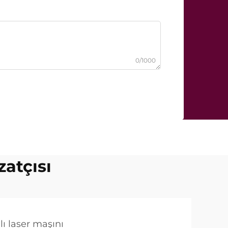
0/1000
zatçısı
lı laser maşını