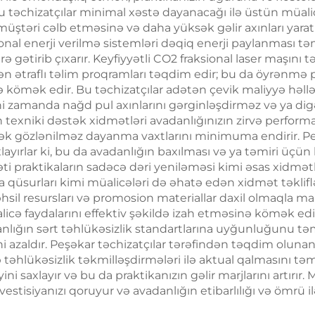
, bu təchizatçılar minimal xəstə dayanacağı ilə üstün müal
 Radiofrekvanslı
Davamlı, Təma
müştəri cəlb etməsinə və daha yüksək gəlir axınları yarat
ı, Çəki Itirmə və
Azad Kliniki İst
ional enerji verilmə sistemləri dəqiq enerji paylanması t
rə gətirib çıxarır. Keyfiyyətli CO2 fraksional laser maşını 
nin İncələnməsi
üçün
 ətraflı təlim proqramları təqdim edir; bu da öyrənmə 
mək edir. Bu təchizatçılar adətən çevik maliyyə həlləri 
yni zamanda nağd pul axınlarını gərginləşdirməz və ya di
an texniki dəstək xidmətləri avadanlığınızın zirvə perfor
əcək gözlənilməz dayanma vaxtlarını minimuma endirir. Peşə
axlayırlar ki, bu da avadanlığın baxılması və ya təmiri ü
əti praktikaların sadəcə dəri yeniləməsi kimi əsas xidmətlə
qüsurları kimi müalicələri də əhatə edən xidmət təklifl
il resursları və promosion materiallar daxil olmaqla mark
icə faydalarını effektiv şəkildə izah etməsinə kömək edir.
danlığın sərt təhlükəsizlik standartlarına uyğunluğunu tə
ini azaldır. Peşəkar təchizatçılar tərəfindən təqdim ol
təhlükəsizlik təkmilləşdirmələri ilə aktual qalmasını təmi
yini saxlayır və bu da praktikanızın gəlir marjlarını artır
stisiyanızı qoruyur və avadanlığın etibarlılığı və ömrü i