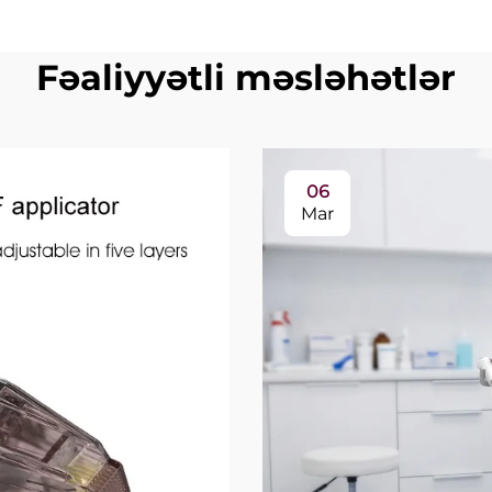
Fəaliyyətli məsləhətlər
06
Mar