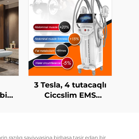
a
3 Tesla, 4 tutacaqlı
bi
Ciccslim EMS
emi
Kosmetik Salon
üçün
Avadanlığı,
sı,
Elektromaqnit Kasıtlı
iəsi,
Stimulyasiya
in razılıq səviyyəsinə birbaşa təsir edən bir