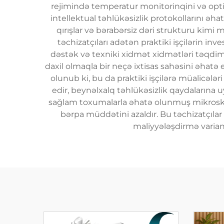
rejimində temperatur monitorinqini və opt
intellektual təhlükəsizlik protokollarını əhat
qırışlar və bərabərsiz dəri strukturu kimi
təchizatçıları adətən praktiki işçilərin 
dəstək və texniki xidmət xidmətləri təqdim e
daxil olmaqla bir neçə ixtisas sahəsini əhatə 
olunub ki, bu da praktiki işçilərə müalicələr
edir, beynəlxalq təhlükəsizlik qaydalarına
sağlam toxumalarla əhatə olunmuş mikroskopi
bərpa müddətini azaldır. Bu təchizatçılar
maliyyələşdirmə varian