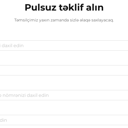
Pulsuz təklif alın
Təmsilçimiz yaxın zamanda sizlə əlaqə saxlayacaq.