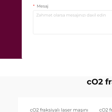
Mesaj
cO2 fr
cO2 fraksiyalı laser maşını
cO2 f