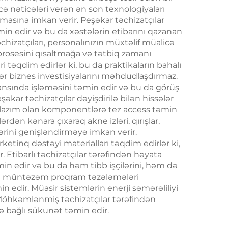
icə nəticələri verən ən son texnologiyaları
sdan
masına imkan verir. Peşəkar təchizatçılar
ifadə
əmin edir və bu da xəstələrin etibarını qazanan
təchizatçıları, personalınızın müxtəlif müalicə
prosesini qısaltmağa və tətbiq zamanı
təqdim edirlər ki, bu da praktikaların bahalı
gər biznes investisiyalarını məhdudlaşdırmaz.
mansında işləməsini təmin edir və bu da görüş
kar təchizatçılar dəyişdirilə bilən hissələr
çün lazım olan komponentlərə tez access təmin
rdən kənara çıxaraq akne izləri, qırışlar,
ərini genişləndirməyə imkan verir.
etinq dəstəyi materialları təqdim edirlər ki,
 Etibarlı təchizatçılar tərəfindən həyata
min edir və bu da həm tibb işçilərini, həm də
unan müntəzəm proqram təzələmələri
n edir. Müasir sistemlərin enerji səmərəliliyi
ır. Möhkəmlənmiş təchizatçılar tərəfindən
lə bağlı sükunət təmin edir.