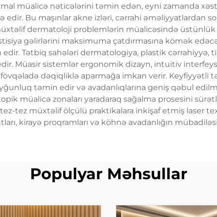
imal müalicə nəticələrini təmin edən, eyni zamanda xəs
ə edir. Bu maşınlar akne izləri, cərrahi əməliyyatlardan son
 müxtəlif dermatoloji problemlərin müalicəsində üstünlük q
investisiya gəlirlərini maksimuma çatdırmasına kömək edə
dir. Tətbiq sahələri dermatologiya, plastik cərrahiyyə, t
edir. Müasir sistemlər ergonomik dizayn, intuitiv interfe
i fövqəladə dəqiqliklə aparmağa imkan verir. Keyfiyyətli təc
 uyğunluq təmin edir və avadanlıqlarına geniş qəbul edil
k müalicə zonaları yaradaraq sağalma prosesini sürətlə
 tez-tez müxtəlif ölçülü praktikalara inkişaf etmiş laser 
tları, kirayə proqramları və köhnə avadanlığın mübadiləsi
Populyar Məhsullar