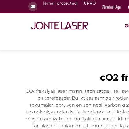
[email protected]
T8PRO
Ə
cO2 fr
CO₂ fraksiyalı laser maşını təchizatçısı, irəli 
bir tərəfdaşdır. Bu ixtisaslaşmış şirkət
toxumaları qoruyan ən son nəsil karbon qazı 
texnologiyasından istifadə edərək təbii kolag
maşını təchizatçıları müxtəlif dəri xəstəliklə
fərdiləşdirilə bilən impuls müddətləri ilə 