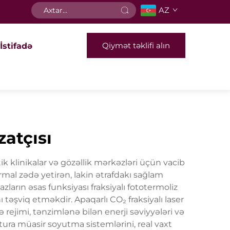
AZ
Qiymət təklifi alın
İstifadə
zatçısı
etik klinikalar və gözəllik mərkəzləri üçün vacib
rmal zədə yetirən, lakin ətrafdakı sağlam
ların əsas funksiyası fraksiyalı fototermoliz
təşviq etməkdir. Apaqarlı CO₂ fraksiyalı laser
 rejimi, tənzimlənə bilən enerji səviyyələri və
ktura müasir soyutma sistemlərini, real vaxt