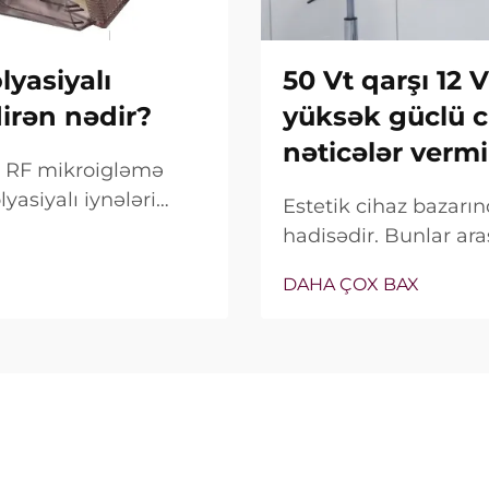
yasiyalı
50 Vt qarşı 12 
dirən nədir?
yüksək güclü c
nəticələr vermi
ox RF mikroigləmə
yasiyalı iynələri
Estetik cihaz bazar
alnız bu
hadisədir. Bunlar ara
deyil, onların klinik
satış xüsusiyyəti ki
DAHA ÇOX BAX
bağlıdır...
real vəziyyət tamamilə