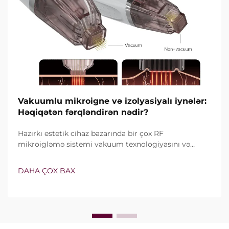
Vakuumlu mikroigne və izolyasiyalı iynələr:
Həqiqətən fərqləndirən nədir?
Hazırkı estetik cihaz bazarında bir çox RF
mikroigləmə sistemi vakuum texnologiyasını və
izolyasiyalı iynələri özündə birləşdirir. Lakin həqiqi
sual yalnız bu xüsusiyyətlərin mövcud olub-olmaması
DAHA ÇOX BAX
deyil, onların klinik müalicə zamanı necə dəqiq işlədiyi
ilə bağlıdır...