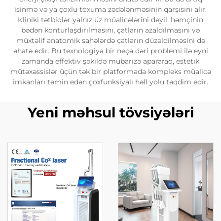
isinmə və ya çoxlu toxuma zədələnməsinin qarşısını alır.
Kliniki tətbiqlər yalnız üz müalicələrini deyil, həmçinin
bədən konturlaşdırılmasını, çatların azaldılmasını və
müxtəlif anatomik sahələrdə çatların düzəldilməsini də
əhatə edir. Bu texnologiya bir neçə dəri problemi ilə eyni
zamanda effektiv şəkildə mübarizə apararaq, estetik
mütəxəssislər üçün tək bir platformada kompleks müalicə
imkanları təmin edən çoxfunksiyalı həll yolu təqdim edir.
Yeni məhsul tövsiyələri