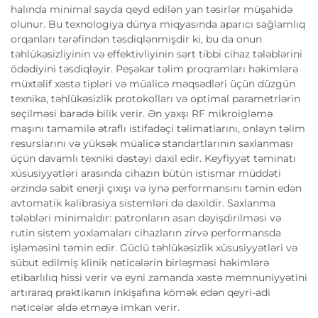
halında minimal sayda qeyd edilən yan təsirlər müşahidə
olunur. Bu texnologiya dünya miqyasında aparıcı sağlamlıq
orqanları tərəfindən təsdiqlənmişdir ki, bu da onun
təhlükəsizliyinin və effektivliyinin sərt tibbi cihaz tələblərini
ödədiyini təsdiqləyir. Peşəkar təlim proqramları həkimlərə
müxtəlif xəstə tipləri və müalicə məqsədləri üçün düzgün
texnika, təhlükəsizlik protokolları və optimal parametrlərin
seçilməsi barədə bilik verir. Ən yaxşı RF mikroigləmə
maşını tamamilə ətraflı istifadəçi təlimatlarını, onlayn təlim
resurslarını və yüksək müalicə standartlarının saxlanması
üçün davamlı texniki dəstəyi daxil edir. Keyfiyyət təminatı
xüsusiyyətləri arasında cihazın bütün istismar müddəti
ərzində sabit enerji çıxışı və iynə performansını təmin edən
avtomatik kalibrasiya sistemləri də daxildir. Saxlanma
tələbləri minimaldır: patronların asan dəyişdirilməsi və
rutin sistem yoxlamaları cihazların zirvə performansda
işləməsini təmin edir. Güclü təhlükəsizlik xüsusiyyətləri və
sübut edilmiş klinik nəticələrin birləşməsi həkimlərə
etibarlılıq hissi verir və eyni zamanda xəstə memnuniyyətini
artıraraq praktikanın inkişafına kömək edən qeyri-adi
nəticələr əldə etməyə imkan verir.