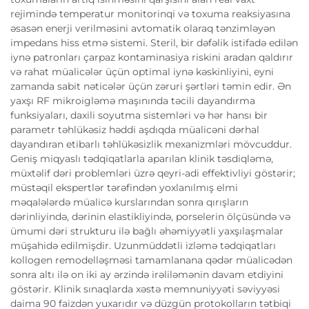
rejimində temperatur monitorinqi və toxuma reaksiyasına
əsasən enerji verilməsini avtomatik olaraq tənzimləyən
impedans hiss etmə sistemi. Steril, bir dəfəlik istifadə edilən
iynə patronları çarpaz kontaminasiya riskini aradan qaldırır
və rahat müalicələr üçün optimal iynə kəskinliyini, eyni
zamanda sabit nəticələr üçün zəruri şərtləri təmin edir. Ən
yaxşı RF mikroigləmə maşınında təcili dayandırma
funksiyaları, daxili soyutma sistemləri və hər hansı bir
parametr təhlükəsiz həddi aşdıqda müalicəni dərhal
dayandıran etibarlı təhlükəsizlik mexanizmləri mövcuddur.
Geniş miqyaslı tədqiqatlarla aparılan klinik təsdiqləmə,
müxtəlif dəri problemləri üzrə qeyri-adi effektivliyi göstərir;
müstəqil ekspertlər tərəfindən yoxlanılmış elmi
məqalələrdə müalicə kurslarından sonra qırışların
dərinliyində, dərinin elastikliyində, porselerin ölçüsündə və
ümumi dəri strukturu ilə bağlı əhəmiyyətli yaxşılaşmalar
müşahidə edilmişdir. Uzunmüddətli izləmə tədqiqatları
kollogen remodelləşməsi tamamlanana qədər müalicədən
sonra altı ilə on iki ay ərzində irəliləmənin davam etdiyini
göstərir. Klinik sınaqlarda xəstə memnuniyyəti səviyyəsi
daima 90 faizdən yuxarıdır və düzgün protokolların tətbiqi