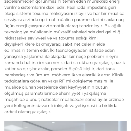
zədələnmədən qorunmasını təmin edən mürəkkəb enerji
verilmə sistemlərini daxil edir. Reallıqda impedans geri
əlaqə sistemi toxuma reaksiyasını izləyir və hər bir müalicə
sessiyası ərzində optimal müalicə parametrlərini saxlamaq
üçün enerji çıxışını avtomatik olaraq tənzimləyir. Bu ağıllı
texnologiya müalicənin müxtəlif sahələrində dəri qalınlığı,
hidratasiya səviyyəsi və ya toxuma sıxlığı kimi
dəyişkənliklərə baxmayaraq, sabit nəticələrin əldə
edilməsini təmin edir. İki texnologiyadan istifadə edən
yanaşma yaşlanma ilə əlaqədar bir neçə problemin eyni
zamanda həllinə imkan verir: dəri strukturu yaxşılaşır, nazik
xətlər və qırışlar azalır, porseler ölçüsü kiçilir, dəri tonu
bərabərləşir və ümumi möhkəmlik və elastiklik artır. Kliniki
tədqiqatlara görə, ən yaxşı RF mikroigləmə maşını ilə
müalicə olunan xəstələrdə dəri keyfiyyətinin bütün
ölçülmüş parametrlərində əhəmiyyətli yaxşılaşma
müşahidə olunur; nəticələr müalicədən sonra aylar ərzində
yeni kollegenin davamlı inkişafı və yetişməsi ilə birlikdə
ardıcıl olaraq yaxşılaşır.