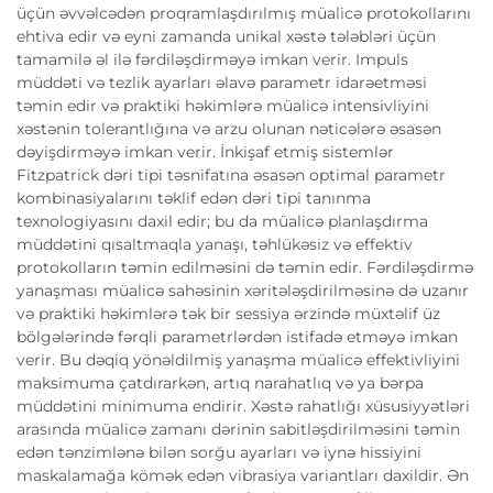
üçün əvvəlcədən proqramlaşdırılmış müalicə protokollarını
ehtiva edir və eyni zamanda unikal xəstə tələbləri üçün
tamamilə əl ilə fərdiləşdirməyə imkan verir. Impuls
müddəti və tezlik ayarları əlavə parametr idarəetməsi
təmin edir və praktiki həkimlərə müalicə intensivliyini
xəstənin tolerantlığına və arzu olunan nəticələrə əsasən
dəyişdirməyə imkan verir. İnkişaf etmiş sistemlər
Fitzpatrick dəri tipi təsnifatına əsasən optimal parametr
kombinasiyalarını təklif edən dəri tipi tanınma
texnologiyasını daxil edir; bu da müalicə planlaşdırma
müddətini qısaltmaqla yanaşı, təhlükəsiz və effektiv
protokolların təmin edilməsini də təmin edir. Fərdiləşdirmə
yanaşması müalicə sahəsinin xəritələşdirilməsinə də uzanır
və praktiki həkimlərə tək bir sessiya ərzində müxtəlif üz
bölgələrində fərqli parametrlərdən istifadə etməyə imkan
verir. Bu dəqiq yönəldilmiş yanaşma müalicə effektivliyini
maksimuma çatdırarkən, artıq narahatlıq və ya bərpa
müddətini minimuma endirir. Xəstə rahatlığı xüsusiyyətləri
arasında müalicə zamanı dərinin sabitləşdirilməsini təmin
edən tənzimlənə bilən sorğu ayarları və iynə hissiyini
maskalamağa kömək edən vibrasiya variantları daxildir. Ən