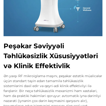
Peşəkar Səviyyəli
Təhlükəsizlik Xüsusiyyətləri
və Klinik Effektivlik
Ən yaxşı RF mikroigləmə maşını, peşəkar estetik müalicələr
üçün standart təyin edən tamamilə təhlükəsizlik
sistemlərini daxil edir və qeyri-adi klinik effektivliyi ilə
fərqlənir. Bir neçə təhlükəsizlik mexanizmi həm xəstələri,
həm də praktiki həkimləri qoruyur: avtomatik iynə dərinliyi
nəzarəti (iynənin çox dərin keçməsini qarşısını alır),
toxumaların artıq isinməsini qarşısını alan real vaxt