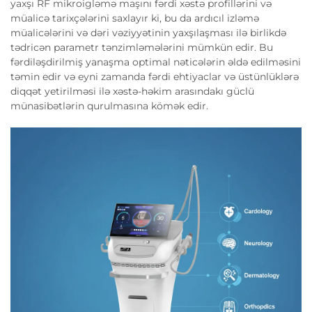
yaxşı RF mikroigləmə maşını fərdi xəstə profillərini və
müalicə tarixçələrini saxlayır ki, bu da ardıcıl izləmə
müalicələrini və dəri vəziyyətinin yaxşılaşması ilə birlikdə
tədricən parametr tənzimləmələrini mümkün edir. Bu
fərdiləşdirilmiş yanaşma optimal nəticələrin əldə edilməsini
təmin edir və eyni zamanda fərdi ehtiyaclar və üstünlüklərə
diqqət yetirilməsi ilə xəstə-həkim arasındakı güclü
münasibətlərin qurulmasına kömək edir.