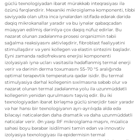
güclü texnologiyadan ibarət mürəkkəb inteqrasiyası ilə
özünü fərqləndirir. Mexaniki mikroigləmə komponenti, tibbi
səviyyədə olan ultra incə iynələrdən istifadə edərək dəridə
dəqiq mikrokanallar yaradır və bu iynələr qabaqcadan
müəyyən edilmiş dərinliyə çox dəqiq nüfuz edirlər. Bu
nəzarət olunan zədələnmə prosesi orqanizmin təbii
sağalma reaksiyasını aktivləşdirir, fibroblast fəaliyyətini
stimullaşdırır və yeni kollegen və elastin sintezini başladır.
Eyni zamanda radiofrekvans enerjisi komponenti
izolyasiyalı iynə ucları vasitəsilə hədəflənmiş termal enerji
verir və dərinin derma toxumasını 55–70 °S aralığında
optimal terapevtik temperatura qədər isidir. Bu termal
stimulyasiya dərhal kollegenin sıxılmasına səbəb olur və
nəzarət olunan termal zədələnmə yolu ilə uzunmüddətli
kollegenin yenidən qurulmasını təşviq edir. Bu iki
texnologiyadan ibarət birləşmə güclü sinerjidir təsir yaradır
və hər hansı bir texnologiyanın ayrı-ayrılıqda əldə edə
biləcəyi nəticələrdən daha dramatik və daha uzunmüddətli
nəticələr verir. Ən yaxşı RF mikroigləmə maşını, müalicə
sahəsi boyu bərabər isidilməni təmin edən və innovativ
izolyasiya texnologiyası ilə epidermisin termal