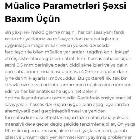
Müalicə Parametrləri Şəxsi
Baxım Üçün
Ən yaxşı RF mikroigləmə maşını, hər bir sessiyani fərdi
xəstə ehtiyaclarına və müəyyən dəri narahatlıqlarına
uyğunlaşdırmağa imkan verən yüksək dərəcədə
fərdiləşdirilə bilən müalicə variantları təqdim edir. İnkişaf
etmiş sistemlərdə gözlərin ətrafı kimi həssas sahələr üçün
səthi 0,5 mm dərinliyə qədər, ciddi akne izləri və ya qalın
dəri sahələrinin müalicəsi üçün isə 4,0 mm-ə qədər dərin
iynə dərinlik ayarları mövcuddur. Bu çoxtərəflilik, tək bir
cihazla üzmə və bədənin tamamının müalicəsini mümkün
edir və hər bir anatik sahə üçün nəticələrin
optimallaşdırılmasını təmin edir. Radiofrekvensiya enerjisi
səviyyələri, həssas dəri üçün uyğun olan aşağı ayarlardan
əhəmiyyətli dəri gərginləşdirilməsi və yenidən
formalaşdırılması effektləri üçün lazım olan daha yüksək
intensivliklərə qədər dəqiq şəkildə tənzimlənə bilər. Ən yaxşı
RF mikroigləmə maşını, akne izləri, yaşlanan dəri, çənub
izləri və ümumi dəri yenilənməsi kimi yayılmış problemlər