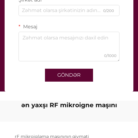
0/200
Mesaj
0/1000
GÖNDƏR
ən yaxşı RF mikroigne maşını
rF mikroigləmə maşınının qiyməti