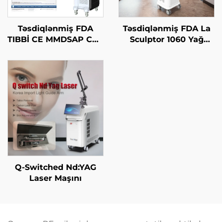
Təsdiqlənmiş FDA
Təsdiqlənmiş FDA La
TIBBİ CE MMDSAP CO2
Sculptor 1060 Yağ
Fraksional Laser
Azaltma, Sellülit, 1060
Maşını
nm Diod Laser Bədən
Forması Yaradan
Zəiflətmə Maşını
Q-Switched Nd:YAG
Laser Maşını