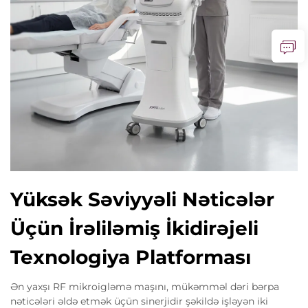
Yüksək Səviyyəli Nəticələr
Üçün İrəliləmiş İkidirəjeli
Texnologiya Platforması
Ən yaxşı RF mikroigləmə maşını, mükəmməl dəri bərpa
nəticələri əldə etmək üçün sinerjidir şəkildə işləyən iki