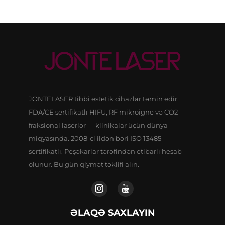
JONTELASER tibbi estetik cihazlar təmin edir:
FDA/CE sertifikatlı HIFU, RF mikroigne və CO2
fraksional laserlər — klinikalar üçün dünya
miqyasında. 2008-ci ildən bəri ISO 13485
sertifikatlı. Peşəkarlar tərəfindən etibarlı hesab
olunur. Bu gün qiymət təklifi alın.
ƏLAQƏ SAXLAYIN