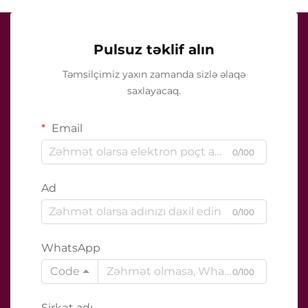
Pulsuz təklif alın
Təmsilçimiz yaxın zamanda sizlə əlaqə
saxlayacaq.
Email
0/100
Ad
0/100
WhatsApp
Code
0/100
Şirkət adı