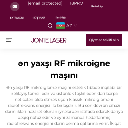
[email protected]
T8PRO
AZ
Qiymət təklifi alın
ən yaxşı RF mikroigne
maşını
Ən yaxşı RF mikroigləmə maşını estetik tibbdə inqilabi bir
irəliləyiş təmsil edir və üstünlük təşkil edən dəri bərpa
nəticələri əldə etmək üçün klassik mikroigləməni
radiofrekvans enerjisi ilə birləşdirir. Bu son dövrün cihazı
dərinlikləri nəzarət olunan iynələrdən istifadə edərək dəriyə
dəqiq nüfuz edir və eyni zamanda hədəflənmiş
radiofrekvans enerjisini dərin derma qatlarına verir. İkiqat