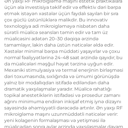
Ən yaxşı RF mikroigləmə maşını estetik praktikalara
üçün əla investisiya təklif edir və effektiv dəri bərpa
etmək istəyən xəstələr üçün faydalı sayılan bir sıra
çox güclü üstünlüklərə malikdir. Bu innovativ
texnologiya adi mikroigləməyə nisbətən daha
sürətli müalicə seansları təmin edir və tam üz
müalicəsini adətən 20–30 dəqiqə ərzində
tamamlayır, lakin daha üstün nəticələr əldə edir.
Xəstələr minimal bərpa müddəti yaşayırlar və çoxu
normal fəaliyyətlərinə 24–48 saat ərzində qayıdır; bu
da müalicələri məşğul həyat tərzinə uyğun edir.
Mexaniki stimulyasiya və termal enerjinin birləşməsi
dəri toxumasında, sıxlığında və ümumi görünüşdə
yalnız bir modallıqdan istifadə ediləndən daha
dramatik yaxşılaşmalar yaradır. Müalicə rahatlığı
topikal anestetiklərin istifadəsi və prosedur zamanı
ağrını minimuma endirən inkişaf etmiş iynə dizaynı
sayəsində əhəmiyyətli dərəcədə artırılır. Ən yaxşı RF
mikroigləmə maşını uzunmüddətli nəticələr verir:
yeni kolagenin formalaşması və yetişməsi ilə
müalicədən sonra aylar ərzində yaxşılaşmalar davam