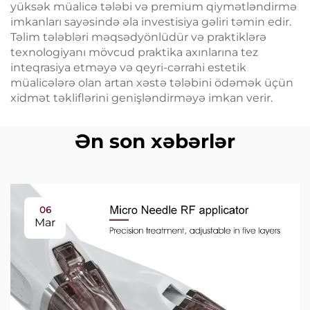
yüksək müalicə tələbi və premium qiymətləndirmə
imkanları sayəsində əla investisiya gəliri təmin edir.
Təlim tələbləri məqsədyönlüdür və praktiklərə
texnologiyanı mövcud praktika axınlarına tez
inteqrasiya etməyə və qeyri-cərrahi estetik
müalicələrə olan artan xəstə tələbini ödəmək üçün
xidmət təkliflərini genişləndirməyə imkan verir.
Ən son xəbərlər
06
Mar