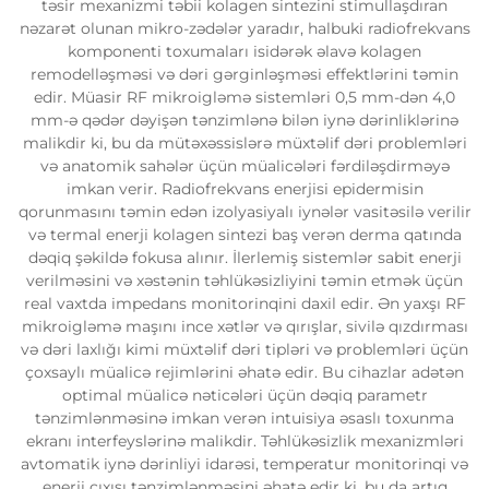
təsir mexanizmi təbii kolagen sintezini stimullaşdıran
nəzarət olunan mikro-zədələr yaradır, halbuki radiofrekvans
komponenti toxumaları isidərək əlavə kolagen
remodelləşməsi və dəri gərginləşməsi effektlərini təmin
edir. Müasir RF mikroigləmə sistemləri 0,5 mm-dən 4,0
mm-ə qədər dəyişən tənzimlənə bilən iynə dərinliklərinə
malikdir ki, bu da mütəxəssislərə müxtəlif dəri problemləri
və anatomik sahələr üçün müalicələri fərdiləşdirməyə
imkan verir. Radiofrekvans enerjisi epidermisin
qorunmasını təmin edən izolyasiyalı iynələr vasitəsilə verilir
və termal enerji kolagen sintezi baş verən derma qatında
dəqiq şəkildə fokusa alınır. İlerlemiş sistemlər sabit enerji
verilməsini və xəstənin təhlükəsizliyini təmin etmək üçün
real vaxtda impedans monitorinqini daxil edir. Ən yaxşı RF
mikroigləmə maşını ince xətlər və qırışlar, sivilə qızdırması
və dəri laxlığı kimi müxtəlif dəri tipləri və problemləri üçün
çoxsaylı müalicə rejimlərini əhatə edir. Bu cihazlar adətən
optimal müalicə nəticələri üçün dəqiq parametr
tənzimlənməsinə imkan verən intuisiya əsaslı toxunma
ekranı interfeyslərinə malikdir. Təhlükəsizlik mexanizmləri
avtomatik iynə dərinliyi idarəsi, temperatur monitorinqi və
enerji çıxışı tənzimlənməsini əhatə edir ki, bu da artıq