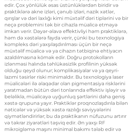
edir. Çox yönlülük əsas üstünlüklərdən biridir və
praktiklərə akne izləri, çənub izləri, nazik xətlər,
qırışlar və dəri laxlığı kimi müxtəlif dəri tiplərini və bir
neçə problemini tək bir cihazla müalicə etməyə
imkan verir. Dəyər-əlavə effektivliyi həm praktiklərə,
həm də xəstələrə fayda verir, çünki bu texnologiya
kompleks dəri yaxşılaşdırılması üçün bir neçə
müxtəlif müalicə və ya cihazın tətbiqinə ehtiyacın
azaldılmasına kömək edir. Doğru protokolların
izlənməsi halında təhlükəsizlik profilinin yüksək
olduğu qeyd olunur; komplikasiyalar və ya qeyri-
lazımi təsirlər riski minimaldır. Bu texnologiya laser
müalicələri ilə əlaqədar olan pigmentasiya risklərini
yaratmadan bütün dəri tonlarında effektiv işləyir və
beləliklə, müalicəyə uyğunluq şərtlərini daha geniş
xəstə qrupuna yayır. Praktiklər proqnozlaşdırıla bilən
nəticələr və yüksək xəstə razılığı səviyyələrini
qiymətləndirirlər; bu da praktikanın nüfuzunu artırır
və təkrar ziyarətləri təşviq edir. Ən yaxşı RF
mikroigləmə maşını minimal bakımı tələb edir və