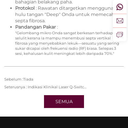
bahagian belakang paha.
Protokol
: Rawatan ditargetkan menggunakan
hulu tangan "Deep" Onda untuk memecahkan
septa fibrosa.
Pandangan Pakar
:
"Gelombang mikro Onda sangat berkesan terhadap
selulit kerana ia mampu menembusi septa vertikal
fibrosa yang menyebabkan lekuk—sesuatu yang sering
sukar dicapai oleh frekuensi radio (RF) biasa. Selepas 3
sesi, kehalusan kulit meningkat lebih daripada 70%."
Sebelum :
Tiada
Seterusnya :
Indikasi Klinikal Laser Q-Switched
SEMUA