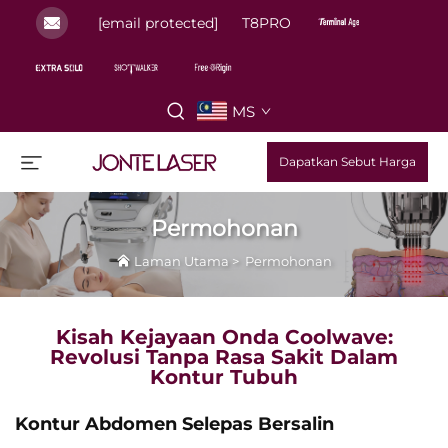
[email protected]
T8PRO
MS
Dapatkan Sebut Harga
Permohonan
Laman Utama
>
Permohonan
Kisah Kejayaan Onda Coolwave:
Revolusi Tanpa Rasa Sakit Dalam
Kontur Tubuh
Kontur Abdomen Selepas Bersalin