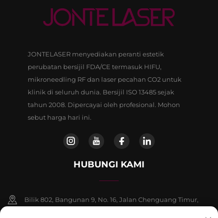
JONTELASER menyediakan peranti estetik
perubatan bersijil FDA/CE termasuk HIFU,
mikroneedling RF dan laser pecahan CO2 untuk
klinik di seluruh dunia. Bersijil ISO 13485 sejak
tahun 2008. Dipercayai oleh profesional. Mohon
sebut harga hari ini.
HUBUNGI KAMI
Bilik 802, Bangunan 9, No. 16, Jalan Chenguang Timur,
Daerah Fangshan, Beijing