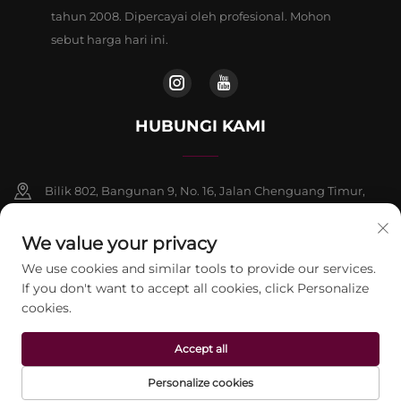
tahun 2008. Dipercayai oleh profesional. Mohon
sebut harga hari ini.
HUBUNGI KAMI
Bilik 802, Bangunan 9, No. 16, Jalan Chenguang Timur,
Daerah Fangshan, Beijing
We value your privacy
+86-13911459627
We use cookies and similar tools to provide our services.
If you don't want to accept all cookies, click Personalize
[email protected]
cookies.
Accept all
Hak Cipta © 2026 Beijing Jontelaser Technology CO., LTD. Hak cipta
terpelihara.
Dasar Privasi
Personalize cookies