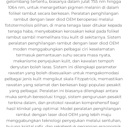
gelombang tertentu, biasanya dalam julat 755 nm hingga
1064 nm, untuk menargetkan pigmen melanin di dalam
folikel rambut secara berkesan. Peralatan penghilangan
rambut dengan laser diod OEM beroperasi melalui
fototermolisis pilihan, di mana tenaga laser ditukar kepada
tenaga haba, menyebabkan kerosakan kekal pada folikel
rambut sambil memelihara tisu kulit di sekitarnya. Sistem
peralatan penghilangan rambut dengan laser diod OEM
moden menggabungkan pelbagai ciri keselamatan
termasuk pemantauan suhu secara masa nyata,
mekanisme penyejukan kulit, dan kawalan tempoh
denyutan boleh laras. Sistem ini dilengkapi parameter
rawatan yang boleh disesuaikan untuk mengakomodasi
pelbagai jenis kulit mengikut skala Fitzpatrick, memastikan
rawatan yang selamat dan berkesan bagi populasi pesakit
yang pelbagai. Peralatan ini biasanya dilengkapi antara
muka sentuh beresolusi tinggi, sistem pengurusan pesakit
terbina dalam, dan protokol rawatan komprehensif bagi
hasil klinikal yang optimal. Model peralatan penghilangan
rambut dengan laser diod OEM yang lebih maju
menggabungkan teknologi penyejukan melalui sentuhan,
hujung kristal safir, dan rekabentuk pegangan ergonomik