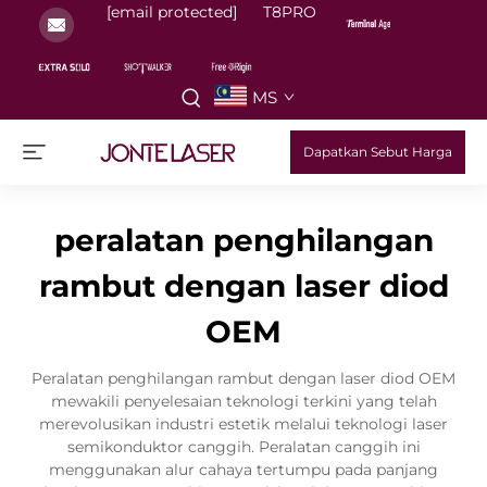
[email protected]
T8PRO
MS
Dapatkan Sebut Harga
peralatan penghilangan
rambut dengan laser diod
OEM
Peralatan penghilangan rambut dengan laser diod OEM
mewakili penyelesaian teknologi terkini yang telah
merevolusikan industri estetik melalui teknologi laser
semikonduktor canggih. Peralatan canggih ini
menggunakan alur cahaya tertumpu pada panjang