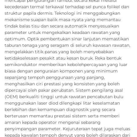
mencapai pengurangan rambut secara kekal melalui
kecederaan termal terkawal terhadap sel punca folikel dan
struktur papila dermis. Teknologi ini menggabungkan
mekanisme suapan balik masa nyata yang memantau
tindak balas tisu dan secara automatik menyesuaikan
parameter untuk mengekalkan keadaan rawatan yang
optimum. Optik pembentukan sinar lanjutan memastikan
taburan tenaga yang seragam di seluruh kawasan rawatan,
mengelakkan titik panas yang boleh menyebabkan
ketidakselesaan pesakit atau kesan buruk. Reka bentuk
semikonduktor memberikan kebolehpercayaan yang luar
biasa dengan penguraian komponen yang minimum
sepanjang tempoh penggunaan yang panjang,
menghasilkan ciri prestasi yang konsisten yang boleh
dipercayai oleh pakar perubatan. Sistem pengilang asal
(OEM) berkualiti tinggi untuk rawatan pencabutan bulu
menggunakan laser diod dilengkapi litar keselamatan
berlebihan dan kemampuan diagnostik yang secara
berterusan memantau prestasi sistem serta memberi
amaran kepada operator mengenai sebarang
penyimpangan parameter. Kejuruteraan tepat juga meluas
kepada kawalan tempoh denyut yang boleh dilaraskan dari