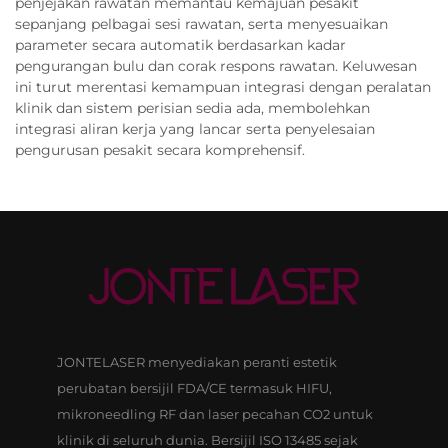
penjejakan rawatan memantau kemajuan pesakit
sepanjang pelbagai sesi rawatan, serta menyesuaikan
parameter secara automatik berdasarkan kadar
pengurangan bulu dan corak respons rawatan. Keluwesan
ini turut merentasi kemampuan integrasi dengan peralatan
klinik dan sistem perisian sedia ada, membolehkan
integrasi aliran kerja yang lancar serta penyelesaian
pengurusan pesakit secara komprehensif.
JONTELASER menyediakan peranti estetik
perubatan bersijil FDA/CE termasuk HIFU,
mikroneedling RF dan laser pecahan CO2 untuk
klinik di seluruh dunia. Bersijil ISO 13485 sejak