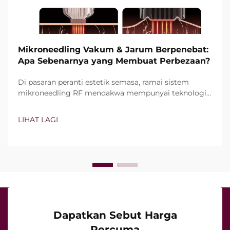
Mikroneedling Vakum & Jarum Berpenebat:
Apa Sebenarnya yang Membuat Perbezaan?
Di pasaran peranti estetik semasa, ramai sistem
mikroneedling RF mendakwa mempunyai teknologi
vakum dan jarum berpenebat. Namun, soalan
sebenarnya bukan sekadar sama ada ciri-ciri ini
LIHAT LAGI
wujud, tetapi bagaimana tepatnya ciri-ciri ini
berfungsi semasa rawatan klinikal…
Dapatkan Sebut Harga
Percuma