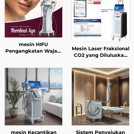
mesin HIFU
Mesin Laser Fraksional
Pengangkatan Wajah,
CO2 yang Diluluskan
Pengetatan Kulit, dan
FDA, MEDICAL CE, dan
Pembentukan Tubuh
MMDSAP
dengan Rawatan
Presisi Empat
Frekuensi serta
Terminal Umur
mesin Kecantikan
Sistem Penyejukan