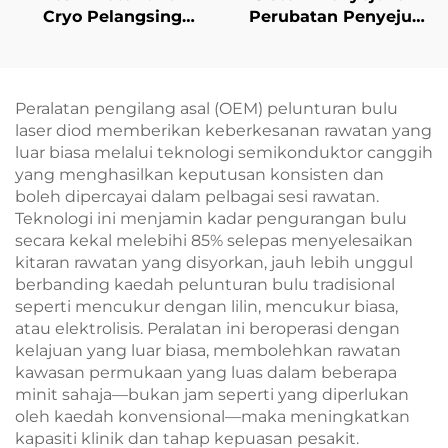
Cryo Pelangsing
Perubatan Penyejuk
dengan 4 Pegangan
Udara Sejuk untuk
dan 8 Kepala Tukar
Laser Estetika,
Ganti, Teknologi
Pelegaan Sakit,
Pendinginan 360
Perlindungan
Peralatan pengilang asal (OEM) pelunturan bulu
Darjah, dan Terapi
Epidermis, dan
laser diod memberikan keberkesanan rawatan yang
Krioterapi untuk
Penggunaan Klinik
luar biasa melalui teknologi semikonduktor canggih
Penurunan Berat
Tanpa Sentuhan
yang menghasilkan keputusan konsisten dan
Badan
Langsung Secara
boleh dipercayai dalam pelbagai sesi rawatan.
Berterusan
Teknologi ini menjamin kadar pengurangan bulu
secara kekal melebihi 85% selepas menyelesaikan
kitaran rawatan yang disyorkan, jauh lebih unggul
berbanding kaedah pelunturan bulu tradisional
seperti mencukur dengan lilin, mencukur biasa,
atau elektrolisis. Peralatan ini beroperasi dengan
kelajuan yang luar biasa, membolehkan rawatan
kawasan permukaan yang luas dalam beberapa
minit sahaja—bukan jam seperti yang diperlukan
oleh kaedah konvensional—maka meningkatkan
kapasiti klinik dan tahap kepuasan pesakit.