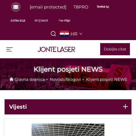
[email protected]
T8PRO
HR
Dobijte citat
Klijent posjeti NEWS
Glavna stranica
>
Novosti/Blogovi
>
Klijent posjeti NEWS
Vijesti