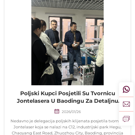
Poljski Kupci Posjetili Su Tvornicu
Jontelasera U Baodingu Za Detaljnu
Demonstraciju Proizvoda I Partnerstvo
2026/01/26
Nedavno je delegacija poljskih klijenata posjetila tvornicu
Jontelaser koja se nalazi na C12, industrijski park Hegu,
Chaoyang East Road, Zhuozhou City, Baoding, provincija