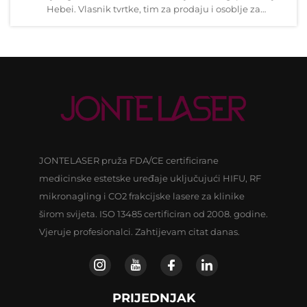
Hebei. Vlasnik tvrtke, tim za prodaju i osoblje za
istraživanje i razvoj toplo pozdravljaju...
JONTELASER pruža FDA/CE certificirane
medicinske estetske uređaje uključujući HIFU, RF
mikronagling i CO2 frakcijske lasere za klinike
širom svijeta. ISO 13485 certificiran od 2008. godine.
Vjeruje profesionalci. Zahtijevam citat danas.
PRIJEDNJAK