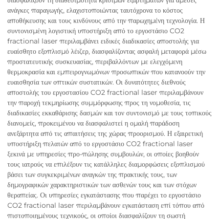
ανάγκες παραγωγής, ελαχιστοποιώντας ταυτόχρονα το κόστος
αποθήκευσης και τους κινδύνους από την παρωχημένη τεχνολογία. Η
συντονισμένη λογιστική υποστήριξη από το εργοστάσιο CO2
fractional laser περιλαμβάνει ειδικές διαδικασίες αποστολής για
ευαίσθητο εξοπλισμό λέιζερ, διασφαλίζοντας ασφαλή μεταφορά μέσω
προστατευτικής συσκευασίας, περιβαλλόντων με ελεγχόμενη
θερμοκρασία και εμπειρογνωμόνων προσωπικών που κατανοούν την
ευαισθησία των οπτικών συστατικών. Οι δυνατότητες διεθνούς
αποστολής του εργοστασίου CO2 fractional laser περιλαμβάνουν
την παροχή τεκμηρίωσης συμμόρφωσης προς τη νομοθεσία, τις
διαδικασίες εκκαθάρισης δασμών και τον συντονισμό με τους τοπικούς
διανομείς, προκειμένου να διασφαλιστεί η ομαλή παράδοση
ανεξάρτητα από τις απαιτήσεις της χώρας προορισμού. Η εξαιρετική
υποστήριξη πελατών από το εργοστάσιο CO2 fractional laser
ξεκινά με υπηρεσίες προ-πώλησης συμβουλών, οι οποίες βοηθούν
τους ιατρούς να επιλέξουν τις κατάλληλες διαμορφώσεις εξοπλισμού
βάσει των συγκεκριμένων αναγκών της πρακτικής τους, των
δημογραφικών χαρακτηριστικών των ασθενών τους και των στόχων
θεραπείας. Οι υπηρεσίες εγκατάστασης που παρέχει το εργοστάσιο
CO2 fractional laser περιλαμβάνουν εγκατάσταση επί τόπου από
πιστοποιημένους τεχνικούς, οι οποίοι διασφαλίζουν τη σωστή