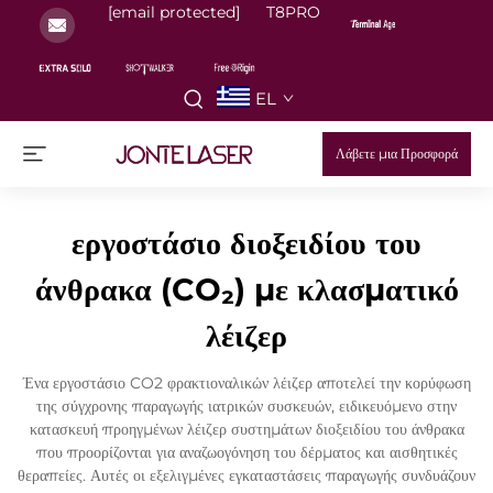
[email protected]
T8PRO
EL
Λάβετε μια Προσφορά
εργοστάσιο διοξειδίου του
άνθρακα (CO₂) με κλασματικό
λέιζερ
Ένα εργοστάσιο CO2 φρακτιοναλικών λέιζερ αποτελεί την κορύφωση
της σύγχρονης παραγωγής ιατρικών συσκευών, ειδικευόμενο στην
κατασκευή προηγμένων λέιζερ συστημάτων διοξειδίου του άνθρακα
που προορίζονται για αναζωογόνηση του δέρματος και αισθητικές
θεραπείες. Αυτές οι εξελιγμένες εγκαταστάσεις παραγωγής συνδυάζουν