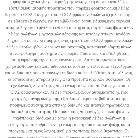
κορυφαία τεχνολογία με ακριβή μηχανική για τη δημιουργία λέιζερ
εξοπλισμού ιατρικής ποιότητας που παρέχει φρακτιοναλική λέιζερ
θεραπεία CO2. Το εργοστάσιο CO2 φρακτιοναλικών λέιζερ λειτουργεί
σε εξαιρετικά ελεγχόμενα περιβάλλοντα, όπου ειδικευμένοι τεχνικοί
συναρμολογούν περίπλοκα οπτικά συστήματα, συμπεριλαμβανομένων
λέιζερ σωλήνων, μηχανισμών σάρωσης και υπολογιστικών μονάδων
ελέγχου. Οι κύριες λειτουργίες ενός εργοστασίου CO2 φρακτιοναλικών
λέιζερ περιλαμβάνουν έρευνα και ανάπτυξη, κατασκευή εξαρτημάτων,
συναρμολόγηση συστημάτων, δοκιμές ποιότητας και επαλήθευση
συμμόρφωσης προς τους κανονισμούς. Αυτές οι εγκαταστάσεις
χρησιμοποιούν καθαρές αίθουσες κατάστασης τελευταίας τεχνολογίας
για να διασφαλίσουν παραγωγικές διαδικασίες ελεύθερες από μόλυνση,
οι οποίες είναι απαραίτητες για τα πρότυπα ιατρικών συσκευών. Οι
τεχνολογικές δυνατότητες που ενσωματώνονται σε ένα εργοστάσιο
CO2 φρακτιοναλικών λέιζερ περιλαμβάνουν αυτοματοποιημένες
γραμμές συναρμολόγησης, εξοπλισμό ακριβούς βαθμονόμησης,
προηγμένα συστήματα οπτικής δοκιμής και εκτενείς πρωτοκόλλα
εξασφάλισης ποιότητας. Οι διαδικασίες παραγωγής περιλαμβάνουν
περίπλοκες διαδικασίες όπως η κατασκευή λέιζερ σωλήνων, η
ευθυγράμμιση καθρεπτών, η ενσωμάτωση συστημάτων ψύξης και ο
προγραμματισμός λογισμικού για τις παραμέτρους θεραπείας. Οι
εφαρμογές του εξοπλισμού που παράγεται από ένα εργοστάσιο CO2