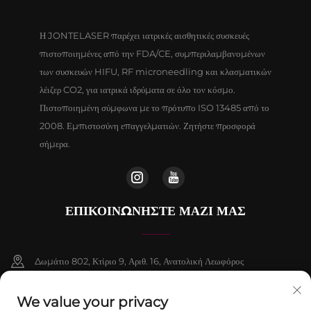
Η JONTELASER παρέχει ιατρικές αισθητικές συσκευές
πιστοποιημένες από την FDA/CE, συμπεριλαμβανομένων
των συσκευών HIFU, RF microneedling και κλασματικών
λέιζερ CO2, για ιατρικά ιδρύματα σε όλο τον κόσμο.
Πιστοποιημένη σύμφωνα με το πρότυπο ISO 13485 από το
2008. Εμπιστοσύνη επαγγελματιών. Ζητήστε προσφορά
σήμερα.
ΕΠΙΚΟΙΝΩΝΉΣΤΕ ΜΑΖΊ ΜΑΣ
Δωμάτιο 802, Κτίριο 9, Αριθ. 16, Ανατολική Λεωφόρος
Chenguang, Δήμος Fangshan, Πεκίνο
We value your privacy
+86-13911459627