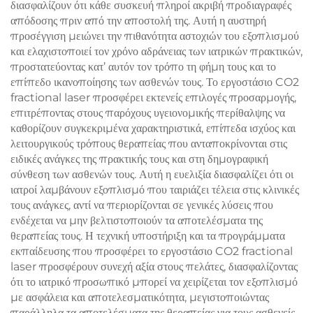
διασφαλίζουν ότι κάθε συσκευή πληροί ακριβή προδιαγραφές
απόδοσης πριν από την αποστολή της. Αυτή η αυστηρή
προσέγγιση μειώνει την πιθανότητα αστοχιών του εξοπλισμού
και ελαχιστοποιεί τον χρόνο αδράνειας των ιατρικών πρακτικών,
προστατεύοντας κατ’ αυτόν τον τρόπο τη φήμη τους και το
επίπεδο ικανοποίησης των ασθενών τους. Το εργοστάσιο CO2
fractional laser προσφέρει εκτενείς επιλογές προσαρμογής,
επιτρέποντας στους παρόχους υγειονομικής περίθαλψης να
καθορίζουν συγκεκριμένα χαρακτηριστικά, επίπεδα ισχύος και
λειτουργικούς τρόπους θεραπείας που ανταποκρίνονται στις
ειδικές ανάγκες της πρακτικής τους και στη δημογραφική
σύνθεση των ασθενών τους. Αυτή η ευελιξία διασφαλίζει ότι οι
ιατροί λαμβάνουν εξοπλισμό που ταιριάζει τέλεια στις κλινικές
τους ανάγκες, αντί να περιορίζονται σε γενικές λύσεις που
ενδέχεται να μην βελτιστοποιούν τα αποτελέσματα της
θεραπείας τους. Η τεχνική υποστήριξη και τα προγράμματα
εκπαίδευσης που προσφέρει το εργοστάσιο CO2 fractional
laser προσφέρουν συνεχή αξία στους πελάτες, διασφαλίζοντας
ότι το ιατρικό προσωπικό μπορεί να χειρίζεται τον εξοπλισμό
με ασφάλεια και αποτελεσματικότητα, μεγιστοποιώντας
παράλληλα τα αποτελέσματα της θεραπείας για τους ασθενείς