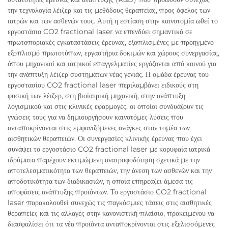
την τεχνολογία λέιζερ και τις μεθόδους θεραπείας, προς όφελος των
ιατρών και των ασθενών τους. Αυτή η εστίαση στην καινοτομία ωθεί το
εργοστάσιο CO2 fractional laser να επενδύει σημαντικά σε
πρωτοποριακές εγκαταστάσεις έρευνας, εξοπλισμένες με προηγμένο
εξοπλισμό πρωτοτύπων, εργαστήρια δοκιμών και χώρους συνεργασίας,
όπου μηχανικοί και ιατρικοί επαγγελματίες εργάζονται από κοινού για
την ανάπτυξη λέιζερ συστημάτων νέας γενιάς. Η ομάδα έρευνας του
εργοστασίου CO2 fractional laser περιλαμβάνει ειδικούς στη
φυσική των λέιζερ, στη βιοϊατρική μηχανική, στην ανάπτυξη
λογισμικού και στις κλινικές εφαρμογές, οι οποίοι συνδυάζουν τις
γνώσεις τους για να δημιουργήσουν καινοτόμες λύσεις που
ανταποκρίνονται στις εμφανιζόμενες ανάγκες στον τομέα των
αισθητικών θεραπειών. Οι συνεργασίες κλινικής έρευνας που έχει
συνάψει το εργοστάσιο CO2 fractional laser με κορυφαία ιατρικά
ιδρύματα παρέχουν εκτιμώμενη ανατροφοδότηση σχετικά με την
αποτελεσματικότητα των θεραπειών, την άνεση των ασθενών και την
αποδοτικότητα των διαδικασιών, η οποία επηρεάζει άμεσα τις
αποφάσεις ανάπτυξης προϊόντων. Το εργοστάσιο CO2 fractional
laser παρακολουθεί συνεχώς τις παγκόσμιες τάσεις στις αισθητικές
θεραπείες και τις αλλαγές στην κανονιστική πλαίσιο, προκειμένου να
διασφαλίσει ότι τα νέα προϊόντα ανταποκρίνονται στις εξελισσόμενες