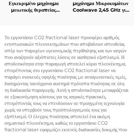
Εγκεκριμένο μηχάνημα
μηχάνημα Μικροκυμάτων
μειωτικής θεραπείας
Coolwave 2,45 GHz για
λίπους και χειρισμού της
Αδυνατισμό Σώματος,
κυτταρίτιδας La Sculptor
Μείωση Κυτταρίτιδας,
1060, με διόδιο λέιζερ
Σήκωμα & Σφίξιμο
1060 nm για
Δέρματος και
Το εργοστάσιο CO2 fractional laser προσφέρει αριθμός
αναδιαμόρφωση και
Ραδιοσυχνότητας στο
εντυπωσιακών πλεονεκτημάτων που αποβαίνουν απευθείας
λιπόλυση του σώματος
Πρόσωπο για Απώλεια
υπέρ των παροχέων υγειονομικής περίθαλψης και των ιατρών
Βάρους και Αδυνατισμό
που αναζητούν αξιόπιστες λύσεις σε αισθητικό εξοπλισμό. Η
Σώματος
αποδοτικότητα στην παραγωγή αποτελεί κύριο πλεονέκτημα,
επιτρέποντας στο εργοστάσιο CO2 fractional laser να
παράγει συσκευές υψηλής ποιότητας με ανταγωνιστικές τιμές,
διατηρώντας ταυτόχρονα αυστηρά πρότυπα ποιότητας σε όλη
τη διαδικασία παραγωγής. Αυτή η αποδοτικότητα μεταφράζεται
σε εξοικονόμηση κόστους για τις ιατρικές πρακτικές,
επιτρέποντάς τους να επενδύσουν σε προηγμένη τεχνολογία
χωρίς να υπερβούν τους προϋπολογισμούς τους για
εξοπλισμό. Ο έλεγχος ποιότητας αποτελεί ένα ακόμη
σημαντικό πλεονέκτημα, καθώς το εργοστάσιο CO2
fractional laser εφαρμόζει εκτενείς διαδικασίες δοκιμής που