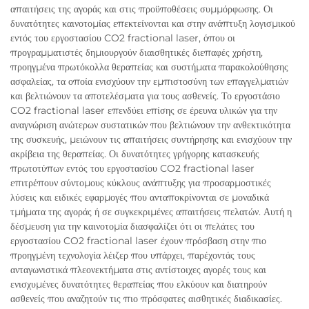
απαιτήσεις της αγοράς και στις προϋποθέσεις συμμόρφωσης. Οι
δυνατότητες καινοτομίας επεκτείνονται και στην ανάπτυξη λογισμικού
εντός του εργοστασίου CO2 fractional laser, όπου οι
προγραμματιστές δημιουργούν διαισθητικές διεπαφές χρήστη,
προηγμένα πρωτόκολλα θεραπείας και συστήματα παρακολούθησης
ασφαλείας, τα οποία ενισχύουν την εμπιστοσύνη των επαγγελματιών
και βελτιώνουν τα αποτελέσματα για τους ασθενείς. Το εργοστάσιο
CO2 fractional laser επενδύει επίσης σε έρευνα υλικών για την
αναγνώριση ανώτερων συστατικών που βελτιώνουν την ανθεκτικότητα
της συσκευής, μειώνουν τις απαιτήσεις συντήρησης και ενισχύουν την
ακρίβεια της θεραπείας. Οι δυνατότητες γρήγορης κατασκευής
πρωτοτύπων εντός του εργοστασίου CO2 fractional laser
επιτρέπουν σύντομους κύκλους ανάπτυξης για προσαρμοστικές
λύσεις και ειδικές εφαρμογές που ανταποκρίνονται σε μοναδικά
τμήματα της αγοράς ή σε συγκεκριμένες απαιτήσεις πελατών. Αυτή η
δέσμευση για την καινοτομία διασφαλίζει ότι οι πελάτες του
εργοστασίου CO2 fractional laser έχουν πρόσβαση στην πιο
προηγμένη τεχνολογία λέιζερ που υπάρχει, παρέχοντάς τους
ανταγωνιστικά πλεονεκτήματα στις αντίστοιχες αγορές τους και
ενισχυμένες δυνατότητες θεραπείας που ελκύουν και διατηρούν
ασθενείς που αναζητούν τις πιο πρόσφατες αισθητικές διαδικασίες.