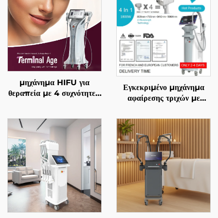
μηχάνημα HIFU για
Εγκεκριμένο μηχάνημα
θεραπεία με 4 συχνότητες,
αφαίρεσης τριχών με
ακριβής αντιγηραντική
διόδιο λέιζερ 4 σε 1, με
θεραπεία, σφίξιμο
αντικαθιστώμενες επαφές,
δέρματος, αναδιαμόρφωση
600 W, 1200 W, 1800
σώματος και
W, 3000 W, και μήκη
αντιμετώπιση γήρανσης
κύματος 755 nm, 808
nm, 940 nm, 1064 nm,
σύμφωνα με τις
προδιαγραφές MDR, FDA,
MDSAP