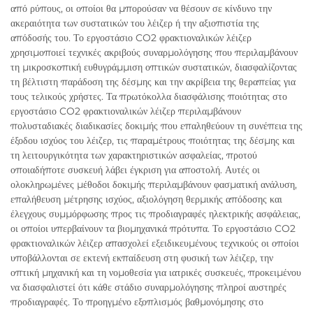
από ρύπους, οι οποίοι θα μπορούσαν να θέσουν σε κίνδυνο την
ακεραιότητα των συστατικών του λέιζερ ή την αξιοπιστία της
απόδοσής του. Το εργοστάσιο CO2 φρακτιοναλικών λέιζερ
χρησιμοποιεί τεχνικές ακριβούς συναρμολόγησης που περιλαμβάνουν
τη μικροσκοπική ευθυγράμμιση οπτικών συστατικών, διασφαλίζοντας
τη βέλτιστη παράδοση της δέσμης και την ακρίβεια της θεραπείας για
τους τελικούς χρήστες. Τα πρωτόκολλα διασφάλισης ποιότητας στο
εργοστάσιο CO2 φρακτιοναλικών λέιζερ περιλαμβάνουν
πολυσταδιακές διαδικασίες δοκιμής που επαληθεύουν τη συνέπεια της
έξοδου ισχύος του λέιζερ, τις παραμέτρους ποιότητας της δέσμης και
τη λειτουργικότητα των χαρακτηριστικών ασφαλείας, προτού
οποιαδήποτε συσκευή λάβει έγκριση για αποστολή. Αυτές οι
ολοκληρωμένες μέθοδοι δοκιμής περιλαμβάνουν φασματική ανάλυση,
επαλήθευση μέτρησης ισχύος, αξιολόγηση θερμικής απόδοσης και
έλεγχους συμμόρφωσης προς τις προδιαγραφές ηλεκτρικής ασφάλειας,
οι οποίοι υπερβαίνουν τα βιομηχανικά πρότυπα. Το εργοστάσιο CO2
φρακτιοναλικών λέιζερ απασχολεί εξειδικευμένους τεχνικούς οι οποίοι
υποβάλλονται σε εκτενή εκπαίδευση στη φυσική των λέιζερ, την
οπτική μηχανική και τη νομοθεσία για ιατρικές συσκευές, προκειμένου
να διασφαλιστεί ότι κάθε στάδιο συναρμολόγησης πληροί αυστηρές
προδιαγραφές. Το προηγμένο εξοπλισμός βαθμονόμησης στο