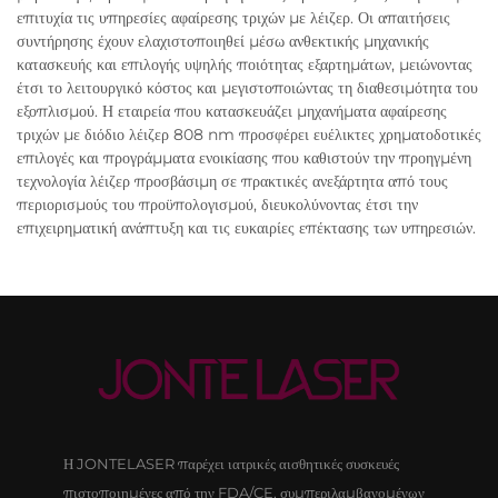
επιτυχία τις υπηρεσίες αφαίρεσης τριχών με λέιζερ. Οι απαιτήσεις
συντήρησης έχουν ελαχιστοποιηθεί μέσω ανθεκτικής μηχανικής
κατασκευής και επιλογής υψηλής ποιότητας εξαρτημάτων, μειώνοντας
έτσι το λειτουργικό κόστος και μεγιστοποιώντας τη διαθεσιμότητα του
εξοπλισμού. Η εταιρεία που κατασκευάζει μηχανήματα αφαίρεσης
τριχών με διόδιο λέιζερ 808 nm προσφέρει ευέλικτες χρηματοδοτικές
επιλογές και προγράμματα ενοικίασης που καθιστούν την προηγμένη
τεχνολογία λέιζερ προσβάσιμη σε πρακτικές ανεξάρτητα από τους
περιορισμούς του προϋπολογισμού, διευκολύνοντας έτσι την
επιχειρηματική ανάπτυξη και τις ευκαιρίες επέκτασης των υπηρεσιών.
Η JONTELASER παρέχει ιατρικές αισθητικές συσκευές
πιστοποιημένες από την FDA/CE, συμπεριλαμβανομένων