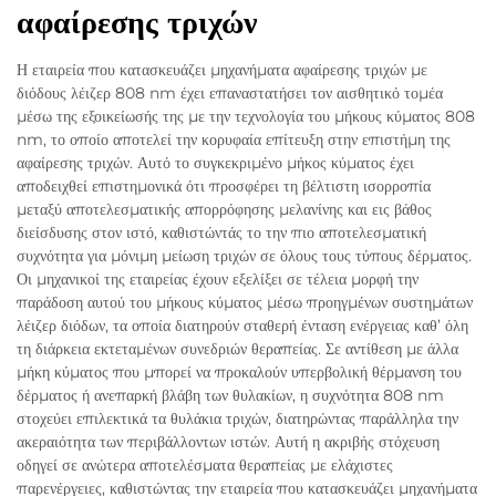
αφαίρεσης τριχών
Η εταιρεία που κατασκευάζει μηχανήματα αφαίρεσης τριχών με
διόδους λέιζερ 808 nm έχει επαναστατήσει τον αισθητικό τομέα
μέσω της εξοικείωσής της με την τεχνολογία του μήκους κύματος 808
nm, το οποίο αποτελεί την κορυφαία επίτευξη στην επιστήμη της
αφαίρεσης τριχών. Αυτό το συγκεκριμένο μήκος κύματος έχει
αποδειχθεί επιστημονικά ότι προσφέρει τη βέλτιστη ισορροπία
μεταξύ αποτελεσματικής απορρόφησης μελανίνης και εις βάθος
διείσδυσης στον ιστό, καθιστώντάς το την πιο αποτελεσματική
συχνότητα για μόνιμη μείωση τριχών σε όλους τους τύπους δέρματος.
Οι μηχανικοί της εταιρείας έχουν εξελίξει σε τέλεια μορφή την
παράδοση αυτού του μήκους κύματος μέσω προηγμένων συστημάτων
λέιζερ διόδων, τα οποία διατηρούν σταθερή ένταση ενέργειας καθ’ όλη
τη διάρκεια εκτεταμένων συνεδριών θεραπείας. Σε αντίθεση με άλλα
μήκη κύματος που μπορεί να προκαλούν υπερβολική θέρμανση του
δέρματος ή ανεπαρκή βλάβη των θυλακίων, η συχνότητα 808 nm
στοχεύει επιλεκτικά τα θυλάκια τριχών, διατηρώντας παράλληλα την
ακεραιότητα των περιβάλλοντων ιστών. Αυτή η ακριβής στόχευση
οδηγεί σε ανώτερα αποτελέσματα θεραπείας με ελάχιστες
παρενέργειες, καθιστώντας την εταιρεία που κατασκευάζει μηχανήματα