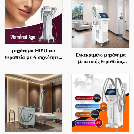
μηχάνημα HIFU για
Εγκεκριμένο μηχάνημα
θεραπεία με 4 συχνότητες,
μειωτικής θεραπείας
ακριβής αντιγηραντική
λίπους και χειρισμού της
θεραπεία, σφίξιμο
κυτταρίτιδας La Sculptor
δέρματος, αναδιαμόρφωση
1060, με διόδιο λέιζερ
σώματος και
1060 nm για
αντιμετώπιση γήρανσης
αναδιαμόρφωση και
λιπόλυση του σώματος