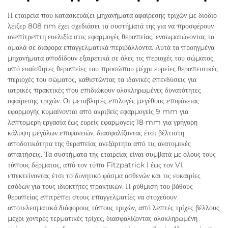
Η εταιρεία που κατασκευάζει μηχανήματα αφαίρεσης τριχών με διόδιο
λέιζερ 808 nm έχει σχεδιάσει τα συστήματά της για να προσφέρουν
ανεπίτρεπτη ευελιξία στις εφαρμογές θεραπείας, ενσωματώνοντας τα
ομαλά σε διάφορα επαγγελματικά περιβάλλοντα. Αυτά τα προηγμένα
μηχανήματα αποδίδουν εξαιρετικά σε όλες τις περιοχές του σώματος,
από ευαίσθητες θεραπείες του προσώπου μέχρι ευρείες θεραπευτικές
περιοχές του σώματος, καθιστώντας τα ιδανικές επενδύσεις για
ιατρικές πρακτικές που επιδιώκουν ολοκληρωμένες δυνατότητες
αφαίρεσης τριχών. Οι μεταβλητές επιλογές μεγέθους επιφάνειας
εφαρμογής κυμαίνονται από ακριβείς εφαρμογείς 9 mm για
λεπτομερή εργασία έως ευρείς εφαρμογείς 18 mm για γρήγορη
κάλυψη μεγάλων επιφανειών, διασφαλίζοντας έτσι βέλτιστη
αποδοτικότητα της θεραπείας ανεξάρτητα από τις ανατομικές
απαιτήσεις. Τα συστήματα της εταιρείας είναι συμβατά με όλους τους
τύπους δέρματος, από τον τύπο Fitzpatrick I έως τον VI,
επεκτείνοντας έτσι το δυνητικό φάσμα ασθενών και τις ευκαιρίες
εσόδων για τους ιδιοκτήτες πρακτικών. Η ρύθμιση του βάθους
θεραπείας επιτρέπει στους επαγγελματίες να στοχεύουν
αποτελεσματικά διάφορους τύπους τριχών, από λεπτές τρίχες βέλλους
μέχρι χοντρές τερματικές τρίχες, διασφαλίζοντας ολοκληρωμένη