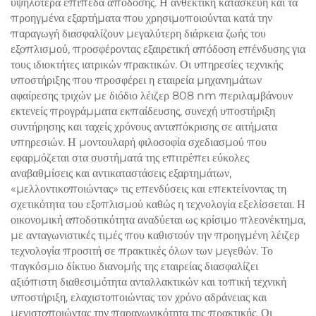
υψηλότερα επίπεδα απόδοσης. Η ανθεκτική κατασκευή και τα
προηγμένα εξαρτήματα που χρησιμοποιούνται κατά την
παραγωγή διασφαλίζουν μεγαλύτερη διάρκεια ζωής του
εξοπλισμού, προσφέροντας εξαιρετική απόδοση επένδυσης για
τους ιδιοκτήτες ιατρικών πρακτικών. Οι υπηρεσίες τεχνικής
υποστήριξης που προσφέρει η εταιρεία μηχανημάτων
αφαίρεσης τριχών με διόδιο λέιζερ 808 nm περιλαμβάνουν
εκτενείς προγράμματα εκπαίδευσης, συνεχή υποστήριξη
συντήρησης και ταχείς χρόνους ανταπόκρισης σε αιτήματα
υπηρεσιών. Η μοντουλαρή φιλοσοφία σχεδιασμού που
εφαρμόζεται στα συστήματά της επιτρέπει εύκολες
αναβαθμίσεις και αντικαταστάσεις εξαρτημάτων,
«μελλοντικοποιώντας» τις επενδύσεις και επεκτείνοντας τη
σχετικότητα του εξοπλισμού καθώς η τεχνολογία εξελίσσεται. Η
οικονομική αποδοτικότητα αναδύεται ως κρίσιμο πλεονέκτημα,
με ανταγωνιστικές τιμές που καθιστούν την προηγμένη λέιζερ
τεχνολογία προσιτή σε πρακτικές όλων των μεγεθών. Το
παγκόσμιο δίκτυο διανομής της εταιρείας διασφαλίζει
αξιόπιστη διαθεσιμότητα ανταλλακτικών και τοπική τεχνική
υποστήριξη, ελαχιστοποιώντας τον χρόνο αδράνειας και
μεγιστοποιώντας την παραγωγικότητα της πρακτικής. Οι