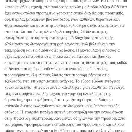
μείωση τριχών σε διαφορετικές παρουσιάσεις ασθενών. Η εταιρεία που
κατασκευάζει μηχανήματα αφαίρεσης τριχών με διόδιο λέιζερ 808 nm
έχει ενσωματώσει προηγμένα χαρακτηριστικά διαχείρισης πρακτικής,
συμπεριλαμβανομένων βάσεων δεδομένων ασθενών, θεραπευτικών
πρωτοκόλλων και δυνατοτήτων παρακολούθησης αποτελεσμάτων, τα
οποία απλοποιούν τις κλινικές λειτουργίες. Οι δυνατότητες
ενσωμάτωσης με υφιστάμενο λογισμικό διαχείρισης πρακτικής
εξαλείφουν τις διαταραχές στη ροή εργασίας, ενώ βελτιώνουν την
τεκμηρίωση και τις διαδικασίες χρέωσης. Η μοντουλαρή φιλοσοφία
σχεδιασμού επιτρέπει στις πρακτικές να ξεκινούν με βασικές
διαμορφώσεις και να επεκτείνουν σταδιακά τις δυνατότητές τους καθώς
αυξάνονται οι αριθμοί ασθενών και οι απαιτήσεις θεραπείας,
προσφέροντας κλιμακωτές λύσεις που προσαρμόζονται στις
εξελισσόμενες επιχειρηματικές ανάγκες. Το εύρος εξόδου ενέργειας
κυμαίνεται από ήπιες ρυθμίσεις κατάλληλες για ευαίσθητες περιοχές
μέχρι λειτουργίες υψηλής ισχύος για γρήγορη ολοκλήρωση της
θεραπείας, προσαρμόζοντας έτσι την εξυπηρέτηση σε διάφορα
επίπεδα άνεσης των ασθενών και σε διαφορετικούς θεραπευτικούς
στόχους. Η εταιρεία παρέχει εκτενή υποστήριξη για την ενσωμάτωση
στην πρακτική, συμπεριλαμβανομένων οδηγιών για την προετοιμασία
του χώρου, προγραμμάτων εκπαίδευσης του προσωπικού και υλικού
μάρκετινγκ, προκειμένου να βοηθήσει τις πρακτικές να ξεκινήσουν με