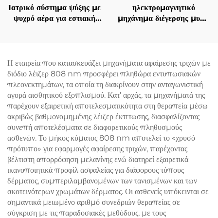
Ιατρικό σύστημα ψύξης με
ηλεκτρομαγνητικό
ψυχρό αέρα για εστιακή
μηχάνημα διέγερσης μυών
ψύξη κατά τη χρήση
EMS Ciccslim 3 Tesla,
αισθητικών λέιζερ,
με 4 χειρολαβές, για
ανακούφιση πόνου,
αισθητικά σαλόνια
προστασία του επιδερμίδα
Η εταιρεία που κατασκευάζει μηχανήματα αφαίρεσης τριχών με
και συνεχή, μη επαφόμενη
διόδιο λέιζερ 808 nm προσφέρει πληθώρα εντυπωσιακών
χρήση σε κλινικές
πλεονεκτημάτων, τα οποία τη διακρίνουν στην ανταγωνιστική
αγορά αισθητικού εξοπλισμού. Κατ’ αρχάς, τα μηχανήματά της
παρέχουν εξαιρετική αποτελεσματικότητα στη θεραπεία μέσω
ακριβώς βαθμονομημένης λέιζερ έκπτωσης, διασφαλίζοντας
συνεπή αποτελέσματα σε διαφορετικούς πληθυσμούς
ασθενών. Το μήκος κύματος 808 nm αποτελεί το «χρυσό
πρότυπο» για εφαρμογές αφαίρεσης τριχών, παρέχοντας
βέλτιστη απορρόφηση μελανίνης ενώ διατηρεί εξαιρετικά
ικανοποιητικά προφίλ ασφαλείας για διάφορους τύπους
δέρματος, συμπεριλαμβανομένων των τανισμένων και των
σκοτεινότερων χρωμάτων δέρματος. Οι ασθενείς υπόκεινται σε
σημαντικά μειωμένο αριθμό συνεδριών θεραπείας σε
σύγκριση με τις παραδοσιακές μεθόδους, με τους