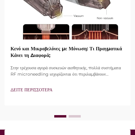
Κενό και Μικροβελόνες με Μόνωση: Τι Πραγματικά
Κάνει τη Διαφορά;
Στην τρέχουσα αγορά συσκευών αισθητικής, πολλά συστήματα
RF microneedling ισχυρίζονται ότι περιλαμβάνουν
τεχνολογία vacuum και μονωμένες βελόνες. Ωστόσο, το
πραγματικό ερώτημα δεν είναι απλώς αν αυτά τα
ΔΕΙΤΕ ΠΕΡΙΣΣΟΤΕΡΑ
χαρακτηριστικά υπάρχουν, αλλά πώς λειτουργούν ακριβώς κατά
τη διάρκεια της κλινικής θεραπείας...