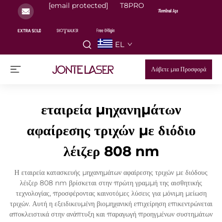
[email protected]
T8PRO
EL
Λάβετε μια Προσφορά
εταιρεία μηχανημάτων
αφαίρεσης τριχών με διόδιο
λέιζερ 808 nm
Η εταιρεία κατασκευής μηχανημάτων αφαίρεσης τριχών με διόδους
λέιζερ 808 nm βρίσκεται στην πρώτη γραμμή της αισθητικής
τεχνολογίας, προσφέροντας καινοτόμες λύσεις για μόνιμη μείωση
τριχών. Αυτή η εξειδικευμένη βιομηχανική επιχείρηση επικεντρώνεται
αποκλειστικά στην ανάπτυξη και παραγωγή προηγμένων συστημάτων