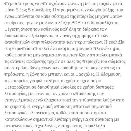
περισσότερους να επιτυγχάνουν μόνιμη μείωση τριχών μετά
μόνο 6 έως 8 συνεδρίες. Η προηγμένη τεχνολογία ψύξης που
ενσωματώνεται σε κάθε σύστημα της εταιρείας μηχανημάτων
αφαίρεσης τριχών με διόδιο λέιζερ 808 nm διασφαλίζει τη
μέγιστη άνεση του ασθενούς καθ’ όλη τη διάρκεια των
διαδικασιών, εξαλείφοντας την ανάγκη χρήσης τοπικών
αναισθητικών στην πλειονότητα των περιπτώσεων. Η ευελιξία
στη θεραπεία αποτελεί ένα ακόμη σημαντικό πλεονέκτημα,
καθώς αυτά τα μηχανήματα αντιμετωπίζουν αποτελεσματικά
τις ανάγκες αφαίρεσης τριχών σε όλες τις περιοχές του σώματος,
συμπεριλαμβανομένων των ευαίσθητων περιοχών όπως το
πρόσωπο, η ζώνη του μπικίνι και οι μασχάλες. Η δέσμευση
της εταιρείας για φιλικό προς το χρήστη σχεδιασμό
μεταφράζεται σε διαισθητικά εύκολες σε χρήση διεπαφές
λειτουργίας, μειώνοντας τον χρόνο εκπαίδευσης των
επαγγελματιών ενώ ελαχιστοποιεί την πιθανότητα λαθών από
το χειριστή. Η ενεργειακή απόδοση αποτελεί σημαντικό
λειτουργικό πλεονέκτημα, καθώς αυτά τα συστήματα
καταναλώνουν σημαντικά λιγότερη ενέργεια σε σύγκριση με
ανταγωνιστικές τεχνολογίες, διατηρώντας παράλληλα