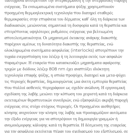
ταυτόχρονα αποτρέπουν την υπερθέρμανση ή την υπερβολική παροχή
ενέργειας. Τα ενσωματωμένα συστήματα ψύξης χρησιμοποιούν
προηγμένη θερμοηλεκτρική τεχνολογία που διατηρεί σταθερές
θερμοκρασίες στην επιφάνεια του δέρματος καθ’ όλη τη διάρκεια των
διαδικασιών, μειώνοντας σημαντικά τη δυσφορία κατά τη θεραπεία και
επιτρέποντας υψηλότερες ρυθμίσεις ενέργειας για βελτιωμένη
αποτελεσματικότητα. Οι μηχανισμοί έκτακτης ανάγκης διακοπής
παρέχουν αμέσως τη δυνατότητα διακοπής της θεραπείας, ενώ
ολοκληρωμένα συστήματα ασφαλείας (interlocks) αποτρέπουν την
τυχαία ενεργοποίηση του λέιζερ ή τη λειτουργία εκτός των ασφαλών
παραμέτρων. Η εταιρεία που κατασκευάζει μηχανήματα αφαίρεσης
τριχών με διόδους λέιζερ 808 nm έχει αναπτύξει ιδιόκτητη
τεχνολογία επαφής ψύξης, η οποία προψύχει, διατηρεί και μετα-ψύχει
τις περιοχές θεραπείας, δημιουργώντας μια άνετη εμπειρία θεραπείας
που πολλοί ασθενείς περιγράφουν ως σχεδόν ανώδυνη. Η εργονομική
σχεδίαση της λαβής μειώνει την κόπωση του χειριστή κατά τη διάρκεια
εκτεταμένων θεραπευτικών συνεδριών, ενώ εξασφαλίζει ακριβή παροχή
ενέργειας στις στόχο στόχους περιοχές. Οι προηγμένοι αισθητήρες
κίνησης ανιχνεύουν την κίνηση της λαβής και προσαρμόζουν αυτόματα
την έξοδο ενέργειας για να αποτρέψουν τη δημιουργία γραμμών ή
ανομοιόμορφης κάλυψης κατά τη θεραπεία. Η δέσμευση της εταιρείας
για την ασφάλεια εκτείνεται πέραν του σχεδιασμού του εξοπλισμού, σε