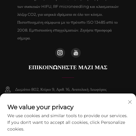
των συσκευών HIFU, RF microneedling και κλασματικών
λέιζερ CO2, για ιατρικά ιδρύματα σε όλο τον κόσμο.
Πιστοποιημένη σύμφωνα με το πρότυπο ISO 13485 από το
2008. Εμπιστοσύνη επαγγελματιών. Ζητήστε προσφορά
σήμερα.
ΕΠΙΚΟΙΝΩΝΉΣΤΕ ΜΑΖΊ ΜΑΣ
Δωμάτιο 802, Κτίριο 9, Αριθ. 16, Ανατολική Λεωφόρος
Chenguang, Δήμος Fangshan, Πεκίνο
We value your privacy
+86-13911459627
We use cookies and similar tools to provide our services.
If you don't want to accept all cookies, click Personalize
[email protected]
cookies.