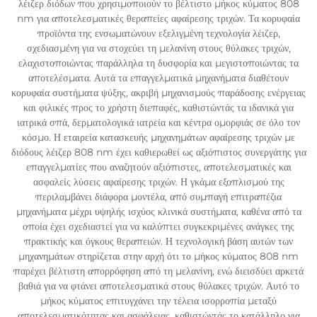
λέιζερ διόδων που χρησιμοποιούν το βέλτιστο μήκος κύματος 808
nm για αποτελεσματικές θεραπείες αφαίρεσης τριχών. Τα κορυφαία
προϊόντα της ενσωματώνουν εξελιγμένη τεχνολογία λέιζερ,
σχεδιασμένη για να στοχεύει τη μελανίνη στους θύλακες τριχών,
ελαχιστοποιώντας παράλληλα τη δυσφορία και μεγιστοποιώντας τα
αποτελέσματα. Αυτά τα επαγγελματικά μηχανήματα διαθέτουν
κορυφαία συστήματα ψύξης, ακριβή μηχανισμούς παράδοσης ενέργειας
και φιλικές προς το χρήστη διεπαφές, καθιστώντάς τα ιδανικά για
ιατρικά σπά, δερματολογικά ιατρεία και κέντρα ομορφιάς σε όλο τον
κόσμο. Η εταιρεία κατασκευής μηχανημάτων αφαίρεσης τριχών με
διόδους λέιζερ 808 nm έχει καθιερωθεί ως αξιόπιστος συνεργάτης για
επαγγελματίες που αναζητούν αξιόπιστες, αποτελεσματικές και
ασφαλείς λύσεις αφαίρεσης τριχών. Η γκάμα εξοπλισμού της
περιλαμβάνει διάφορα μοντέλα, από συμπαγή επιτραπέζια
μηχανήματα μέχρι υψηλής ισχύος κλινικά συστήματα, καθένα από τα
οποία έχει σχεδιαστεί για να καλύπτει συγκεκριμένες ανάγκες της
πρακτικής και όγκους θεραπειών. Η τεχνολογική βάση αυτών των
μηχανημάτων στηρίζεται στην αρχή ότι το μήκος κύματος 808 nm
παρέχει βέλτιστη απορρόφηση από τη μελανίνη, ενώ διεισδύει αρκετά
βαθιά για να φτάνει αποτελεσματικά στους θύλακες τριχών. Αυτό το
μήκος κύματος επιτυγχάνει την τέλεια ισορροπία μεταξύ
αποτελεσματικότητας και ασφάλειας, καθιστώντάς το κατάλληλο για