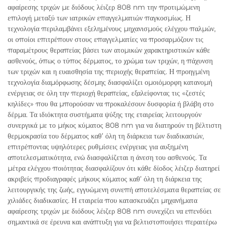
αφαίρεσης τριχών με διόδους λέιζερ 808 nm την προτιμώμενη
επιλογή μεταξύ των ιατρικών επαγγελματιών παγκοσμίως. Η
τεχνολογία περιλαμβάνει εξελημένους μηχανισμούς ελέγχου παλμών,
οι οποίοι επιτρέπουν στους επαγγελματίες να προσαρμόζουν τις
παραμέτρους θεραπείας βάσει των ατομικών χαρακτηριστικών κάθε
ασθενούς, όπως ο τύπος δέρματος, το χρώμα των τριχών, η πάχυνση
των τριχών και η ευαισθησία της περιοχής θεραπείας. Η προηγμένη
τεχνολογία διαμόρφωσης δέσμης διασφαλίζει ομοιόμορφη κατανομή
ενέργειας σε όλη την περιοχή θεραπείας, εξαλείφοντας τις «ζεστές
κηλίδες» που θα μπορούσαν να προκαλέσουν δυσφορία ή βλάβη στο
δέρμα. Τα ιδιόκτητα συστήματα ψύξης της εταιρείας λειτουργούν
συνεργικά με το μήκος κύματος 808 nm για να διατηρούν τη βέλτιστη
θερμοκρασία του δέρματος καθ’ όλη τη διάρκεια των διαδικασιών,
επιτρέποντας υψηλότερες ρυθμίσεις ενέργειας για αυξημένη
αποτελεσματικότητα, ενώ διασφαλίζεται η άνεση του ασθενούς. Τα
μέτρα ελέγχου ποιότητας διασφαλίζουν ότι κάθε δίοδος λέιζερ διατηρεί
ακριβείς προδιαγραφές μήκους κύματος καθ’ όλη τη διάρκεια της
λειτουργικής της ζωής, εγγυώμενη συνεπή αποτελέσματα θεραπείας σε
χιλιάδες διαδικασίες. Η εταιρεία που κατασκευάζει μηχανήματα
αφαίρεσης τριχών με διόδους λέιζερ 808 nm συνεχίζει να επενδύει
σημαντικά σε έρευνα και ανάπτυξη για να βελτιστοποιήσει περαιτέρω