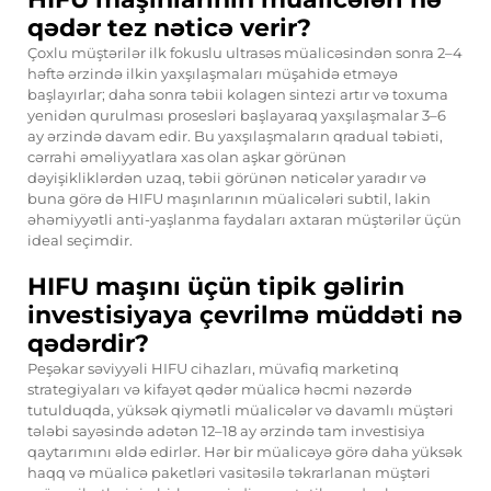
qədər tez nəticə verir?
Çoxlu müştərilər ilk fokuslu ultrasəs müalicəsindən sonra 2–4
həftə ərzində ilkin yaxşılaşmaları müşahidə etməyə
başlayırlar; daha sonra təbii kolagen sintezi artır və toxuma
yenidən qurulması prosesləri başlayaraq yaxşılaşmalar 3–6
ay ərzində davam edir. Bu yaxşılaşmaların qradual təbiəti,
cərrahi əməliyyatlara xas olan aşkar görünən
dəyişikliklərdən uzaq, təbii görünən nəticələr yaradır və
buna görə də HIFU maşınlarının müalicələri subtil, lakin
əhəmiyyətli anti-yaşlanma faydaları axtaran müştərilər üçün
ideal seçimdir.
HIFU maşını üçün tipik gəlirin
investisiyaya çevrilmə müddəti nə
qədərdir?
Peşəkar səviyyəli HIFU cihazları, müvafiq marketinq
strategiyaları və kifayət qədər müalicə həcmi nəzərdə
tutulduqda, yüksək qiymətli müalicələr və davamlı müştəri
tələbi sayəsində adətən 12–18 ay ərzində tam investisiya
qaytarımını əldə edirlər. Hər bir müalicəyə görə daha yüksək
haqq və müalicə paketləri vasitəsilə təkrarlanan müştəri