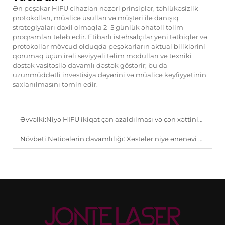
Ən peşəkar HIFU cihazları nəzəri prinsiplər, təhlükəsizlik
protokolları, müalicə üsulları və müştəri ilə danışıq
strategiyaları daxil olmaqla 2–5 günlük əhatəli təlim
proqramları tələb edir. Etibarlı istehsalçılar yeni tətbiqlər və
protokollar mövcud olduqda peşəkarların aktual biliklərini
qorumaq üçün irəli səviyyəli təlim modulları və texniki
dəstək vasitəsilə davamlı dəstək göstərir; bu da
uzunmüddətli investisiya dəyərini və müalicə keyfiyyətinin
saxlanılmasını təmin edir.
Əvvəlki:
Niyə HIFU ikiqat çən azaldılması və çən xəttinin formalaşdırılması üçün üstünlük verilən müalicədir.
Növbəti:
Nəticələrin davamlılığı: Xəstələr niyə ənənəvi üz bakımı əvəzinə HIFU seçirlər?