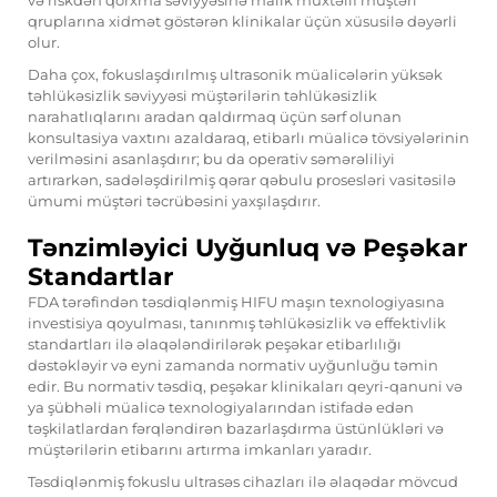
və riskdən qorxma səviyyəsinə malik müxtəlif müştəri
qruplarına xidmət göstərən klinikalar üçün xüsusilə dəyərli
olur.
Daha çox, fokuslaşdırılmış ultrasonik müalicələrin yüksək
təhlükəsizlik səviyyəsi müştərilərin təhlükəsizlik
narahatlıqlarını aradan qaldırmaq üçün sərf olunan
konsultasiya vaxtını azaldaraq, etibarlı müalicə tövsiyələrinin
verilməsini asanlaşdırır; bu da operativ səmərəliliyi
artırarkən, sadələşdirilmiş qərar qəbulu prosesləri vasitəsilə
ümumi müştəri təcrübəsini yaxşılaşdırır.
Tənzimləyici Uyğunluq və Peşəkar
Standartlar
FDA tərəfindən təsdiqlənmiş HIFU maşın texnologiyasına
investisiya qoyulması, tanınmış təhlükəsizlik və effektivlik
standartları ilə əlaqələndirilərək peşəkar etibarlılığı
dəstəkləyir və eyni zamanda normativ uyğunluğu təmin
edir. Bu normativ təsdiq, peşəkar klinikaları qeyri-qanuni və
ya şübhəli müalicə texnologiyalarından istifadə edən
təşkilatlardan fərqləndirən bazarlaşdırma üstünlükləri və
müştərilərin etibarını artırma imkanları yaradır.
Təsdiqlənmiş fokuslu ultrasəs cihazları ilə əlaqədar mövcud