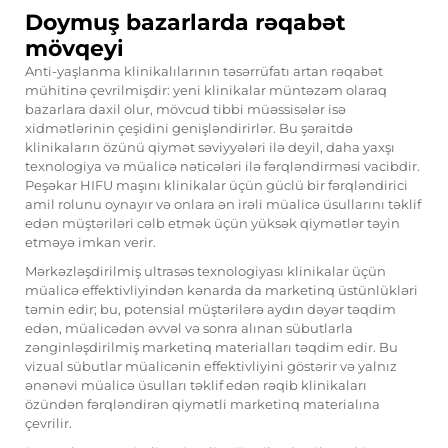
Doymuş bazarlarda rəqabət
mövqeyi
Anti-yaşlanma klinikalılarının təsərrüfatı artan rəqabət
mühitinə çevrilmişdir: yeni klinikalar müntəzəm olaraq
bazarlara daxil olur, mövcud tibbi müəssisələr isə
xidmətlərinin çeşidini genişləndirirlər. Bu şəraitdə
klinikaların özünü qiymət səviyyələri ilə deyil, daha yaxşı
texnologiya və müalicə nəticələri ilə fərqləndirməsi vacibdir.
Peşəkar HIFU maşını klinikalar üçün güclü bir fərqləndirici
amil rolunu oynayır və onlara ən irəli müalicə üsullarını təklif
edən müştəriləri cəlb etmək üçün yüksək qiymətlər təyin
etməyə imkan verir.
Mərkəzləşdirilmiş ultrasəs texnologiyası klinikalar üçün
müalicə effektivliyindən kənarda da marketinq üstünlükləri
təmin edir; bu, potensial müştərilərə aydın dəyər təqdim
edən, müalicədən əvvəl və sonra alınan sübutlarla
zənginləşdirilmiş marketinq materialları təqdim edir. Bu
vizual sübutlar müalicənin effektivliyini göstərir və yalnız
ənənəvi müalicə üsulları təklif edən rəqib klinikaları
özündən fərqləndirən qiymətli marketinq materialına
çevrilir.