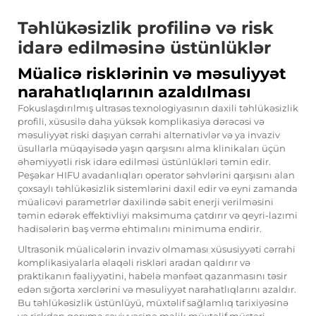
Təhlükəsizlik profilinə və risk
idarə edilməsinə üstünlüklər
Müalicə risklərinin və məsuliyyət
narahatlıqlarının azaldılması
Fokuslaşdırılmış ultrasəs texnologiyasının daxili təhlükəsizlik
profili, xüsusilə daha yüksək komplikasiya dərəcəsi və
məsuliyyət riski daşıyan cərrahi alternativlər və ya invaziv
üsullarla müqayisədə yaşın qarşısını alma klinikaları üçün
əhəmiyyətli risk idarə edilməsi üstünlükləri təmin edir.
Peşəkar HIFU avadanlıqları operator səhvlərini qarşısını alan
çoxsaylı təhlükəsizlik sistemlərini daxil edir və eyni zamanda
müalicəvi parametrlər daxilində sabit enerji verilməsini
təmin edərək effektivliyi maksimuma çatdırır və qeyri-lazımi
hadisələrin baş vermə ehtimalını minimuma endirir.
Ultrasonik müalicələrin invaziv olmaması xüsusiyyəti cərrahi
komplikasiyalarla əlaqəli riskləri aradan qaldırır və
praktikanın fəaliyyətini, habelə mənfəət qazanmasını təsir
edən sığorta xərclərini və məsuliyyət narahatlıqlarını azaldır.
Bu təhlükəsizlik üstünlüyü, müxtəlif sağlamlıq tarixiyəsinə