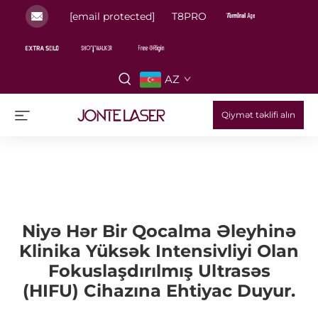
[email protected]
T8PRO
AZ
Qiymət təklifi alın
Niyə Hər Bir Qocalma Əleyhinə
Klinika Yüksək Intensivliyi Olan
Fokuslaşdırılmış Ultrasəs
(HIFU) Cihazına Ehtiyac Duyur.