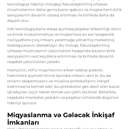
texnologiya liderliyi mövqeyi fokuslaşdırılmış ultrasəs
müalicələrinin daha geniş bazar qəbulu və müştərilərin bilik
səviyyəsinin davamlı olaraq artırması ilə birlikdə daha da
dəyərli olur.
İrəli texnologiyalarla əlaqə qurmaq peşəkar etibarlılığı artırır
və klinik mükəmməlliyə və müştərilərə ən son terapevtik
nailiyyətlərə çıxış imkanı yaratmağa yönəlmiş marketinq
strategiyalarını dəstəkləyir. Bu mövqe, fokuslaşdırılmış
ultrasəs müalicəsinin üstünlükləri haqqında bazarın bilik
səviyyəsinin vaxt keçdikcə artırılması ilə birlikdə davamlı
rəqabət üstünlükləri yaradır.
Həmçinin, HIFU maşınlarının erkən tətbiqi praktiki
həkimlərə qiymətli klinik təcrübə imkanı verir ki, bu da
onların ekspertizasını və müalicə protokollarını inkişaf
etdirməsinə kömək edir; bu protokollar gec daxil olan bazar
iştirakçıları üçün təkrar etmək çox çətin ola bilər. Beləliklə,
rəqabətə maneələr yaradılır və peşəkar icmalarda düşüncə
liderliyi qurulur.
Miqyaslanma və Gələcək İnkişaf
İmkanları