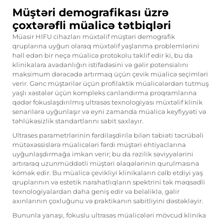
Müştəri demografikası üzrə
çoxtərəfli müalicə tətbiqləri
Müasir HIFU cihazları müxtəlif müştəri demografik
qruplarına uyğun olaraq müxtəlif yaşlanma problemlərini
həll edən bir neçə müalicə protokolu təklif edir ki, bu da
klinikalara avadanlığın istifadəsini və gəlir potensialını
maksimum dərəcədə artırmaq üçün çevik müalicə seçimləri
verir. Gənc müştərilər üçün profilaktik müalicələrdən tutmuş
yaşlı xəstələr üçün kompleks canlandırma proqramlarına
qədər fokuslaşdırılmış ultrasəs texnologiyası müxtəlif klinik
senarilərə uyğunlaşır və eyni zamanda müalicə keyfiyyəti və
təhlükəsizlik standartlarını sabit saxlayır.
Ultrases parametrlərinin fərdiləşdirilə bilən təbiəti təcrübəli
mütəxəssislərə müalicələri fərdi müştəri ehtiyaclarına
uyğunlaşdırmağa imkan verir; bu da rəzilik səviyyələrini
artıraraq uzunmüddətli müştəri əlaqələrinin qurulmasına
kömək edir. Bu müalicə çevikliyi klinikaların cəlb etdiyi yaş
qruplarının və estetik narahatlıqların spektrini tək məqsədli
texnologiyalardan daha geniş edir və beləliklə, gəlir
axınlarının çoxluğunu və praktikanın sabitliyini dəstəkləyir.
Bununla yanaşı, fokuslu ultrasəs müalicələri mövcud klinika