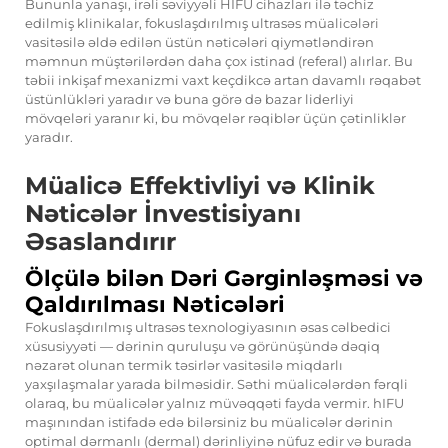
Bununla yanaşı, irəli səviyyəli HIFU cihazları ilə təchiz
edilmiş klinikalar, fokuslaşdırılmış ultrasəs müalicələri
vasitəsilə əldə edilən üstün nəticələri qiymətləndirən
məmnun müştərilərdən daha çox istinad (referal) alırlar. Bu
təbii inkişaf mexanizmi vaxt keçdikcə artan davamlı rəqabət
üstünlükləri yaradır və buna görə də bazar liderliyi
mövqeləri yaranır ki, bu mövqelər rəqiblər üçün çətinliklər
yaradır.
Müalicə Effektivliyi və Klinik
Nəticələr İnvestisiyanı
Əsaslandırır
Ölçülə bilən Dəri Gərginləşməsi və
Qaldırılması Nəticələri
Fokuslaşdırılmış ultrasəs texnologiyasının əsas cəlbedici
xüsusiyyəti — dərinin quruluşu və görünüşündə dəqiq
nəzarət olunan termik təsirlər vasitəsilə miqdarlı
yaxşılaşmalar yarada bilməsidir. Səthi müalicələrdən fərqli
olaraq, bu müalicələr yalnız müvəqqəti fayda vermir.
hIFU
maşınından istifadə edə bilərsiniz
bu müalicələr dərinin
optimal dərmanlı (dermal) dərinliyinə nüfuz edir və burada