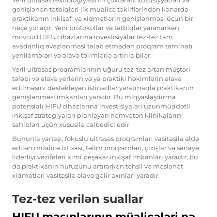
Yerli ultrasəs texnologiyasının çoxtərəfli xüsusiyyətləri və
genişlənən tətbiqləri ilk müalicə təkliflərindən kənarda
praktikanın inkişafı və xidmətlərin genişlənməsi üçün bir
neçə yol açır. Yeni protokollar və tətbiqlər yaranarkən
mövcud HIFU cihazlarına investisiyalar tez-tez tam
avadanlıq əvəzlənməsi tələb etmədən proqram təminatı
yeniləmələri və əlavə təlimlərlə artırıla bilər.
Yerli ultrasəs proqramlarının uğuru tez-tez artan müştəri
tələbi və əlavə yerlərin və ya praktiki həkimlərin əlavə
edilməsini dəstəkləyən istinadlar yaratmaqla praktikanın
genişlənməsi imkanları yaradır. Bu miqyaslaşdırma
potensialı HIFU cihazlarına investisiyaları uzunmüddətli
inkişaf strategiyaları planlayan həmvətən klinikaların
sahibləri üçün xüsusilə cəlbedici edir.
Bununla yanaşı, fokuslu ultrasəs proqramları vasitəsilə əldə
edilən müalicə ixtisası, təlim proqramları, çıxışlar və sənaye
liderliyi vəzifələri kimi peşəkar inkişaf imkanları yaradır; bu
da praktikanın nüfuzunu artırarkən təhsil və məsləhət
xidmətləri vasitəsilə əlavə gəlir axınları yaradır.
Tez-tez verilən suallar
HIFU maşınlarının müalicələri nə