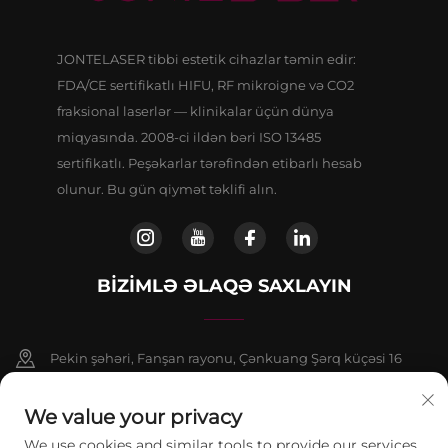
JONTELASER tibbi estetik cihazlar təmin edir:
FDA/CE sertifikatlı HIFU, RF mikroigne və CO2
fraksional laserlər — klinikalar üçün dünya
miqyasında. 2008-ci ildən bəri ISO 13485
sertifikatlı. Peşəkarlar tərəfindən etibarlı hesab
olunur. Bu gün qiymət təklifi alın.
BIZIMLƏ ƏLAQƏ SAXLAYIN
Pekin şəhəri, Fanşan rayonu, Çənkuang Şərq küçəsi 16
saylı binanın 9 nömrəli binasının 802-ci otağı
We value your privacy
+86-13911459627
We use cookies and similar tools to provide our services.