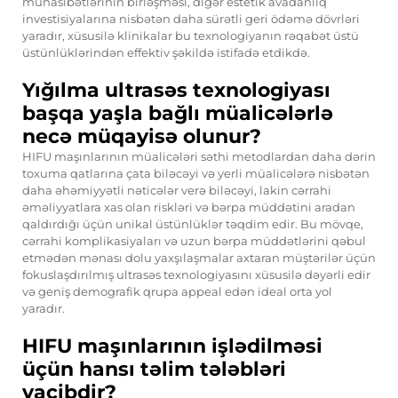
münasibətlərinin birləşməsi, digər estetik avadanlıq
investisiyalarına nisbətən daha sürətli geri ödəmə dövrləri
yaradır, xüsusilə klinikalar bu texnologiyanın rəqabət üstü
üstünlüklərindən effektiv şəkildə istifadə etdikdə.
Yığılma ultrasəs texnologiyası
başqa yaşla bağlı müalicələrlə
necə müqayisə olunur?
HIFU maşınlarının müalicələri səthi metodlardan daha dərin
toxuma qatlarına çata biləcəyi və yerli müalicələrə nisbətən
daha əhəmiyyətli nəticələr verə biləcəyi, lakin cərrahi
əməliyyatlara xas olan riskləri və bərpa müddətini aradan
qaldırdığı üçün unikal üstünlüklər təqdim edir. Bu mövqe,
cərrahi komplikasiyaları və uzun bərpa müddətlərini qəbul
etmədən mənası dolu yaxşılaşmalar axtaran müştərilər üçün
fokuslaşdırılmış ultrasəs texnologiyasını xüsusilə dəyərli edir
və geniş demografik qrupa appeal edən ideal orta yol
yaradır.
HIFU maşınlarının işlədilməsi
üçün hansı təlim tələbləri
vacibdir?