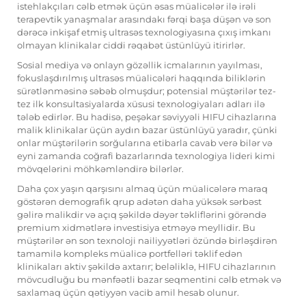
istehlakçıları cəlb etmək üçün əsas müalicələr ilə irəli
terapevtik yanaşmalar arasındakı fərqi başa düşən və son
dərəcə inkişaf etmiş ultrasəs texnologiyasına çıxış imkanı
olmayan klinikalar ciddi rəqabət üstünlüyü itirirlər.
Sosial mediya və onlayn gözəllik icmalarının yayılması,
fokuslaşdırılmış ultrasəs müalicələri haqqında biliklərin
sürətlənməsinə səbəb olmuşdur; potensial müştərilər tez-
tez ilk konsultasiyalarda xüsusi texnologiyaları adları ilə
tələb edirlər. Bu hadisə, peşəkar səviyyəli HIFU cihazlarına
malik klinikalar üçün aydın bazar üstünlüyü yaradır, çünki
onlar müştərilərin sorğularına etibarla cavab verə bilər və
eyni zamanda coğrafi bazarlarında texnologiya lideri kimi
mövqelərini möhkəmləndirə bilərlər.
Daha çox yaşın qarşısını almaq üçün müalicələrə maraq
göstərən demografik qrup adətən daha yüksək sərbəst
gəlirə malikdir və açıq şəkildə dəyər təkliflərini görəndə
premium xidmətlərə investisiya etməyə meyllidir. Bu
müştərilər ən son texnoloji nailiyyətləri özündə birləşdirən
tamamilə kompleks müalicə portfelləri təklif edən
klinikaları aktiv şəkildə axtarır; beləliklə, HIFU cihazlarının
mövcudluğu bu mənfəətli bazar seqmentini cəlb etmək və
saxlamaq üçün qətiyyən vacib amil hesab olunur.