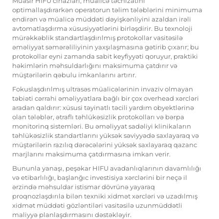
Müasir HIFU cihazları, müalicə təchizatını
optimallaşdırarkən operatorun təlim tələblərini minimuma
endirən və müalicə müddəti dəyişkənliyini azaldan irəli
avtomatlaşdırma xüsusiyyətlərini birləşdirir. Bu texnoloji
mürəkkəblik standartlaşdırılmış protokollar vasitəsilə
əməliyyat səmərəliliyinin yaxşılaşmasına gətirib çıxarır; bu
protokollar eyni zamanda sabit keyfiyyəti qoruyur, praktiki
həkimlərin məhsuldarlığını maksimuma çatdırır və
müştərilərin qəbulu imkanlarını artırır.
Fokuslaşdırılmış ultrasəs müalicələrinin invaziv olmayan
təbiəti cərrahi əməliyyatlara bağlı bir çox overhead xərcləri
aradan qaldırır: xüsusi təyinatlı təcili yardım obyektlərinə
olan tələblər, ətraflı təhlükəsizlik protokolları və bərpa
monitorinq sistemləri. Bu əməliyyat sadəliyi klinikaların
təhlükəsizlik standartlarını yüksək səviyyədə saxlayaraq və
müştərilərin razılıq dərəcələrini yüksək saxlayaraq qazanc
marjlarını maksimuma çatdırmasına imkan verir.
Bununla yanaşı, peşəkar HIFU avadanlıqlarının davamlılığı
və etibarlılığı, başlanğıc investisiya xərclərini bir neçə il
ərzində məhsuldar istismar dövrünə yayaraq
proqnozlaşdırıla bilən texniki xidmət xərcləri və uzadılmış
xidmət müddəti gözləntiləri vasitəsilə uzunmüddətli
maliyyə planlaşdırmasını dəstəkləyir.