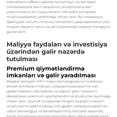
xidmətlərini effektiv şəkildə tamamlayır və təcrübəli
mütəxəssislərə dərin terapevtik yanaşmalarla dəri
yaşlanmasının bir neçə cəhətini həll edən kompleks
müalicə paketləri yaratmağa imkan verir. Bu inteqrasiya
qabiliyyəti ümumi müalicə nəticələrini yaxşılaşdırarkən orta
müştəri dəyərini artırır və yerli bazarlarda rəqabət mövqeyini
gücləndirir.
Maliyyə faydaları və investisiya
üzərindən gəlir nəzərdə
tutulması
Premium qiymətləndirmə
imkanları və gəlir yaradılması
Peşəkar səviyyəli HIFU maşın texnologiyasına investisiya
etmək klinikaların fokuslu ultrasəs müalicələrinin irəli
gedən təbiətini əks etdirən və sağlam gəlir marjlarını
dəstəkləyən premium qiymətləndirmə strukturları qurmağa
imkan verir. Qiymət müqayisəsi ilə gəlir azaldan malların
müalicəsinin əksinə olaraq, irəli gedən ultrasəs prosedurları
üstün texnologiya və sənədləşdirilmiş nəticələr əsasında,
bazar müqayisəsi amilləri əsasında deyil, daha yüksək haqq