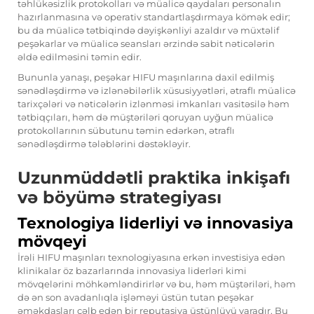
təhlükəsizlik protokolları və müalicə qaydaları personalın
hazırlanmasına və operativ standartlaşdırmaya kömək edir;
bu da müalicə tətbiqində dəyişkənliyi azaldır və müxtəlif
peşəkarlar və müalicə seansları ərzində sabit nəticələrin
əldə edilməsini təmin edir.
Bununla yanaşı, peşəkar HIFU maşınlarına daxil edilmiş
sənədləşdirmə və izlənəbilərlik xüsusiyyətləri, ətraflı müalicə
tarixçələri və nəticələrin izlənməsi imkanları vasitəsilə həm
tətbiqçıları, həm də müştəriləri qoruyan uyğun müalicə
protokollarının sübutunu təmin edərkən, ətraflı
sənədləşdirmə tələblərini dəstəkləyir.
Uzunmüddətli praktika inkişafı
və böyümə strategiyası
Texnologiya liderliyi və innovasiya
mövqeyi
İrəli HIFU maşınları texnologiyasına erkən investisiya edən
klinikalar öz bazarlarında innovasiya liderləri kimi
mövqelərini möhkəmləndirirlər və bu, həm müştəriləri, həm
də ən son avadanlıqla işləməyi üstün tutan peşəkar
əməkdaşları cəlb edən bir reputasiya üstünlüyü yaradır. Bu