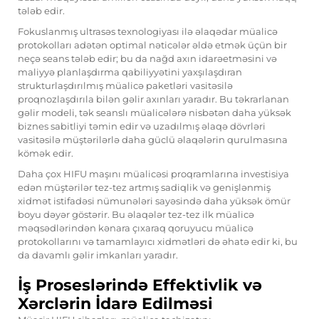
tələb edir.
Fokuslanmış ultrasəs texnologiyası ilə əlaqədar müalicə
protokolları adətən optimal nəticələr əldə etmək üçün bir
neçə seans tələb edir; bu da nağd axın idarəetməsini və
maliyyə planlaşdırma qabiliyyətini yaxşılaşdıran
strukturlaşdırılmış müalicə paketləri vasitəsilə
proqnozlaşdırıla bilən gəlir axınları yaradır. Bu təkrarlanan
gəlir modeli, tək seanslı müalicələrə nisbətən daha yüksək
biznes sabitliyi təmin edir və uzadılmış əlaqə dövrləri
vasitəsilə müştərilərlə daha güclü əlaqələrin qurulmasına
kömək edir.
Daha çox HIFU maşını müalicəsi proqramlarına investisiya
edən müştərilər tez-tez artmış sadiqlik və genişlənmiş
xidmət istifadəsi nümunələri sayəsində daha yüksək ömür
boyu dəyər göstərir. Bu əlaqələr tez-tez ilk müalicə
məqsədlərindən kənara çıxaraq qoruyucu müalicə
protokollarını və tamamlayıcı xidmətləri də əhatə edir ki, bu
da davamlı gəlir imkanları yaradır.
İş Proseslərində Effektivlik və
Xərclərin İdarə Edilməsi