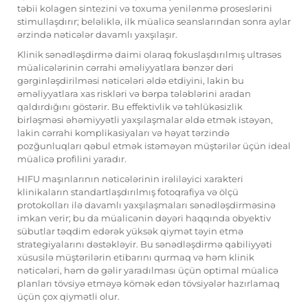
təbii kolagen sintezini və toxuma yenilənmə proseslərini
stimullaşdırır; beləliklə, ilk müalicə seanslarından sonra aylar
ərzində nəticələr davamlı yaxşılaşır.
Klinik sənədləşdirmə daimi olaraq fokuslaşdırılmış ultrasəs
müalicələrinin cərrahi əməliyyatlara bənzər dəri
gərginləşdirilməsi nəticələri əldə etdiyini, lakin bu
əməliyyatlara xas riskləri və bərpa tələblərini aradan
qaldırdığını göstərir. Bu effektivlik və təhlükəsizlik
birləşməsi əhəmiyyətli yaxşılaşmalar əldə etmək istəyən,
lakin cərrahi komplikasiyaları və həyat tərzində
pozğunluqları qəbul etmək istəməyən müştərilər üçün ideal
müalicə profilini yaradır.
HIFU maşınlarının nəticələrinin irəliləyici xarakteri
klinikaların standartlaşdırılmış fotoqrafiya və ölçü
protokolları ilə davamlı yaxşılaşmaları sənədləşdirməsinə
imkan verir; bu da müalicənin dəyəri haqqında obyektiv
sübutlar təqdim edərək yüksək qiymət təyin etmə
strategiyalarını dəstəkləyir. Bu sənədləşdirmə qabiliyyəti
xüsusilə müştərilərin etibarını qurmaq və həm klinik
nəticələri, həm də gəlir yaradılması üçün optimal müalicə
planları tövsiyə etməyə kömək edən tövsiyələr hazırlamaq
üçün çox qiymətli olur.