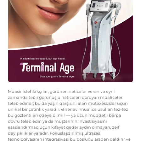
Müasir istehlakçılar, görünən nəticələr verən və eyni
zamanda təbii görünüşlü nəticələri qoruyan müalicələr
tələb edirlər; bu da yaşın qarşısını alan mütəxəssislər üçün
unikal bir çətinlik yaradır. Ənənəvi müalicə üsulları tez-tez
bu gözləntiləri ödəyə bilmir — ya uzun müddətli bərpa
dövrü tələb edir, ya da müştərinin investisiyasını
əsaslandırmaq üçün kifayət qədər aydın olmayan, zəif
dəyişikliklər yaradır. Fokuslaşdırılmış ultrasəs
texnologiyasının inteqrasiyası bu boşluğu aradan qaldırır və