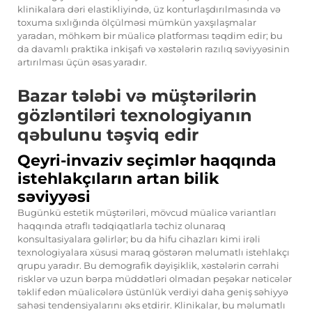
klinikalara dəri elastikliyində, üz konturlaşdırılmasında və
toxuma sıxlığında ölçülməsi mümkün yaxşılaşmalar
yaradan, möhkəm bir müalicə platforması təqdim edir; bu
da davamlı praktika inkişafı və xəstələrin razılıq səviyyəsinin
artırılması üçün əsas yaradır.
Bazar tələbi və müştərilərin
gözləntiləri texnologiyanın
qəbulunu təşviq edir
Qeyri-invaziv seçimlər haqqında
istehlakçıların artan bilik
səviyyəsi
Bugünkü estetik müştəriləri, mövcud müalicə variantları
haqqında ətraflı tədqiqatlarla təchiz olunaraq
konsultasiyalara gəlirlər; bu da hifu cihazları kimi irəli
texnologiyalara xüsusi maraq göstərən məlumatlı istehlakçı
qrupu yaradır. Bu demografik dəyişiklik, xəstələrin cərrahi
risklər və uzun bərpa müddətləri olmadan peşəkar nəticələr
təklif edən müalicələrə üstünlük verdiyi daha geniş səhiyyə
sahəsi tendensiyalarını əks etdirir. Klinikalar, bu məlumatlı