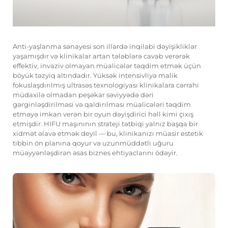
Anti-yaşlanma sənayesi son illərdə inqilabi dəyişikliklər
yaşamışdır və klinikalar artan tələblərə cavab verərək
effektiv, invaziv olmayan müalicələr təqdim etmək üçün
böyük təzyiq altındadır. Yüksək intensivliyə malik
fokuslaşdırılmış ultrasəs texnologiyası klinikalara cərrahi
müdaxilə olmadan peşəkar səviyyədə dəri
gərginləşdirilməsi və qaldırılması müalicələri təqdim
etməyə imkan verən bir oyun dəyişdirici həll kimi çıxış
etmişdir. HIFU maşınının strateji tətbiqi yalnız başqa bir
xidmət əlavə etmək deyil — bu, klinikanızı müasir estetik
tibbin ön planına qoyur və uzunmüddətli uğuru
müəyyənləşdirən əsas biznes ehtiyaclarını ödəyir.