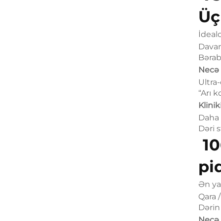
Üç
İdeald
Davam
Bərab
Necə i
Ultra
“Arı k
Klinik
Daha 
Dəri s
10
pi
Ən yax
Qara 
Dərin
Necə i