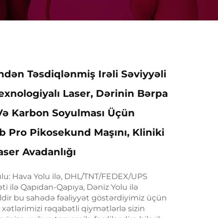
ndən Təsdiqlənmiş Irəli Səviyyəli
exnologiyalı Laser, Dərinin Bərpa
Və Karbon Soyulması Üçün
Pro Pikosekund Maşını, Kliniki
aser Avadanlığı
ulu: Hava Yolu ilə, DHL/TNT/FEDEX/UPS
i ilə Qapıdan-Qapıya, Dəniz Yolu ilə
dir bu sahədə fəaliyyət göstərdiyimiz üçün
ətlərimizi rəqabətli qiymətlərlə sizin