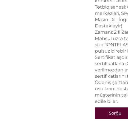
konkret tələbl
Tətbiq sahəsi: 
mərkəzləri, SP
Maşın Dilı: İngi
Dəstəkləyir)
Zamanı: 2 İl Z
Məhsul üzrə tə
sizə JONTELASE
pulsuz birebir 
Sertifikatlaşd
sertifikatlarla 
verilməzdən ə
sertifikatların
Ödəniş şərtlər
üsullarını dəst
müştərinin tələ
edilə bilər.
Sorğu