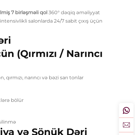
lmiş 7 birləşməli qol
360° dəqiq əməliyyat
ensivlikli salonlarda 24/7 sabit çıxış üçün
əri
ün (Qırmızı / Narıncı
, qırmızı, narıncı və bəzi sarı tonlar
klərə bölür
silinmə
iya və Sönük Dəri