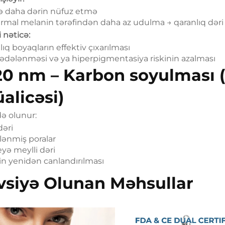
ə daha dərin nüfuz etmə
rmal melanin tərəfindən daha az udulma → qaranlıq dəri 
i nəticə:
ıq boyaqların effektiv çıxarılması
zədələnməsi və ya hiperpigmentasiya riskinin azalması
20 nm – Karbon soyulması (
alicəsi)
də olunur:
dəri
lənmiş poralar
eyə meylli dəri
in yenidən canlandırılması
vsiyə Olunan Məhsullar