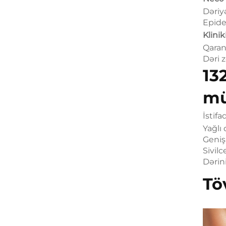
Dəriy
Epide
Klinik
Qaranl
Dəri 
13
mü
İstifa
Yağlı 
Geniş
Sivilc
Dərin
Tö