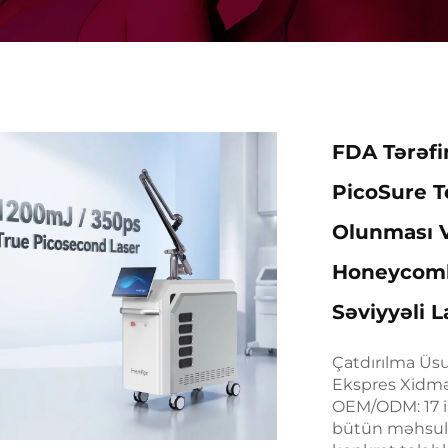
FDA Tərəfi
PicoSure T
Olunması 
Honeycomb 
Səviyyəli L
Çatdırılma Üs
Ekspres Xidmət
OEM/ODM: 17 il
bütün məhsul x