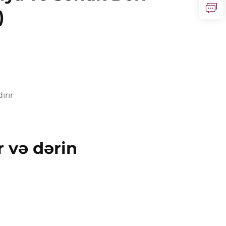
)
ırır
 və dərin