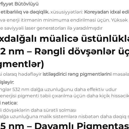
yfiyyət Bütövlüyü
 etibarlılıq və dəqiqlik.
xüsusiyyətləri:
Koreyadan idxal edi
və enerji itirmənin minimuma endirilməsi üçün. Yüksək int
 səviyyəli laser generatorları ilə yaradılmışdır
xdalğalı müalicə üstünlükl
2 nm – Rəngli dövşənlər üç
gmentlər)
i olaraq hədəfləyir
istiləşdirici rəng pigmentlərini
məsələn
şləyir:
nglər 532 nm dalğa uzunluğunu daha effektiv udur
 enerjisi pigmenti təbii çıxarılma üçün daha kiçik hissəci
i nəticə:
i dövşəklərin daha sürətli solması
alğa uzunluğuna malik sistemlərə nisbətən daha dəqiq 
5 nm – Davamlı Pigmentas