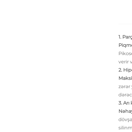
1. Par
Piqme
Pikos
verir
2. Hi
Maksi
zərər
dərəc
3. Arı
Nəhayə
dövşən
silinm