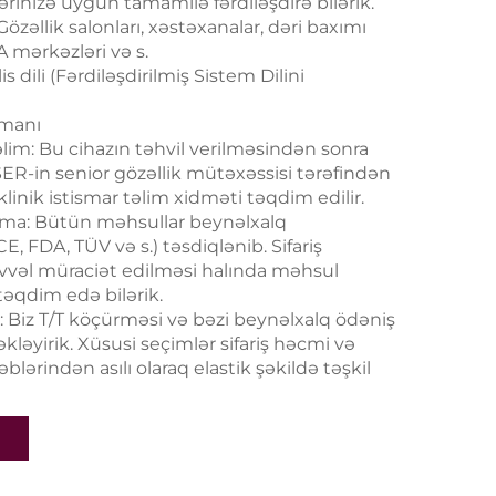
ərinizə uyğun tamamilə fərdiləşdirə bilərik.
Gözəllik salonları, xəstəxanalar, dəri baxımı
A mərkəzləri və s.
lis dili (Fərdiləşdirilmiş Sistem Dilini
amanı
lim: Bu cihazın təhvil verilməsindən sonra
R-in senior gözəllik mütəxəssisi tərəfindən
klinik istismar təlim xidməti təqdim edilir.
ırma: Bütün məhsullar beynəlxalq
(CE, FDA, TÜV və s.) təsdiqlənib. Sifariş
vvəl müraciət edilməsi halında məhsul
ı təqdim edə bilərik.
i: Biz T/T köçürməsi və bəzi beynəlxalq ödəniş
əkləyirik. Xüsusi seçimlər sifariş həcmi və
blərindən asılı olaraq elastik şəkildə təşkil