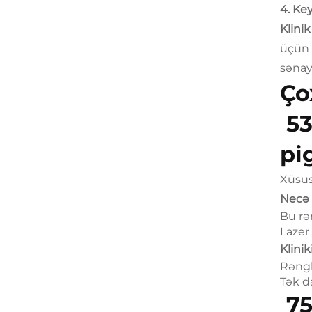
4. Ke
Klinik
üçün 
sənaye
Ço
53
pi
Xüsus
Necə i
Bu rə
Lazer
Klinik
Rəngl
Tək d
75