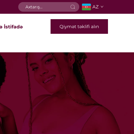
AZ
Qiymət təklifi alın
ə İstifadə