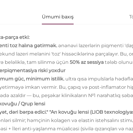
Ümumi baxış
T
ça-parça etki:
nti toz halına gətirmək.
ənənəvi lazerlərin piqmenti 'daş
ekund lazeri melanini 'toz' hissəciklərinə parçalayır. Bu,
 və beləliklə, tam silinmə üçün
50% az sessiya
tələb olunur
perpiqmentasiya riski yoxdur
mum güc, minimum istilik.
ultra qısa impulslarla hədəf
 yetirməyə imkan vermir. Bu, çapıq və post-inflamator hi
ədə azaldır — bu, peşəkar klinikaların №1 narahatlıq səbə
 kovuğu / Qrup lensi
t, dəri bərpa edici." "Arı kovuğu lensi (LIOB texnologiyası
ləri silmir; həmçinin kolagen və elastin istehsalını stimul
əsi + İleri anti-yaşlanma müalicəsi (sivilə qızarıqları və naz