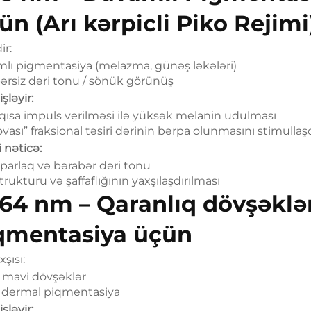
ün (Arı kərpicli Piko Rejimi
ir:
lı pigmentasiya (melazma, günəş ləkələri)
ərsiz dəri tonu / sönük görünüş
şləyir:
-qısa impuls verilməsi ilə yüksək melanin udulması
ovası” fraksional təsiri dərinin bərpa olunmasını stimullaşd
i nəticə:
parlaq və bərabər dəri tonu
trukturu və şaffaflığının yaxşılaşdırılması
64 nm – Qaranlıq dövşəklər
qmentasiya üçün
şısı:
/ mavi dövşəklər
 dermal piqmentasiya
şləyir: