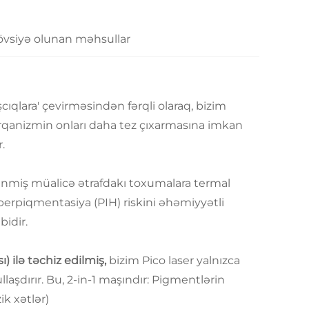
övsiyə olunan məhsullar
cıqlara' çevirməsindən fərqli olaraq, bizim
 orqanizmin onları daha tez çıxarmasına imkan
.
lənmiş müalicə ətrafdakı toxumalara termal
perpiqmentasiya (PIH) riskini əhəmiyyətli
bidir.
) ilə təchiz edilmiş,
bizim Pico laser yalnızca
laşdırır. Bu, 2-in-1 maşındır: Pigmentlərin
ik xətlər)