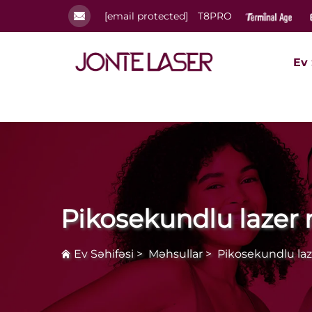
[email protected]
T8PRO
Ev 
Pikosekundlu lazer 
Ev Səhifəsi
>
Məhsullar
>
Pikosekundlu laz