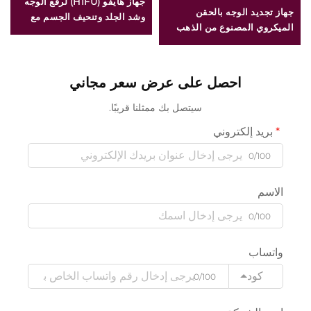
جهاز هايفو (HIFU) لرفع الوجه
جهاز تجديد الوجه بالحقن
وشد الجلد وتنحيف الجسم مع
الميكروي المصنوع من الذهب
علاج دقيق باستخدام ٤ ترددات،
بتقنية التردد المزدوج للتيار
ومخصص لعلاج آثار التقدم في
الكهربائي الراديوي (RF) بترددي
العمر
١ و٢ ميغاهيرتز
احصل على عرض سعر مجاني
سيتصل بك ممثلنا قريبًا.
بريد إلكتروني
0/100
الاسم
0/100
واتساب
كود
0/100