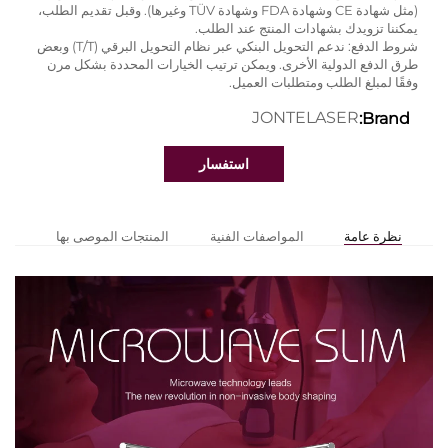
(مثل شهادة CE وشهادة FDA وشهادة TÜV وغيرها). وقبل تقديم الطلب،
يمكننا تزويدك بشهادات المنتج عند الطلب.
شروط الدفع: ندعم التحويل البنكي عبر نظام التحويل البرقي (T/T) وبعض
طرق الدفع الدولية الأخرى. ويمكن ترتيب الخيارات المحددة بشكل مرن
وفقًا لمبلغ الطلب ومتطلبات العميل.
JONTELASER
Brand:
استفسار
نظرة عامة
المواصفات الفنية
المنتجات الموصى بها