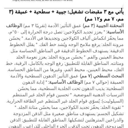
يأتي مع ٣ مقبضات تشغيل: جيبية + سطحية + عميقة (٣
مم، ٧ مم و١٢ مم)
المحقنة الجيبية (٣ مم)
عمق التأثير: الأدمة (تقريبًا ٣ مم)
الوظائف
الأساسية:
* يعزز تجديد الكولاجين: تصل درجة الحرارة إلى ٥٠°م،
مما يحفّز انكماش ألياف الكولاجين وتجديدها في الأدمة. * يحسّن
مرونة الجلد: يرفع ملامح الوجه ويُشد خط الفك. * يقلل الخطوط
الدقيقة: يستهدف الخطوط الدقيقة في المناطق الحساسة مثل
محيط العينين والفم. * يحسّن مرونة الجلد: يعزز نعومة الجلد
ومتانته. المناطق القابلة للتطبيق: رفع الوجه بالكامل، الرقبة، خط
الفك، محيط العينين، محيط الفم، وغيرها من المناطق الحساسة.
المحث السطحي (٧ مم)
عمق التأثير: الدهون السطحية والأدمة
العميقة (حوالي ٧ مم)
الوظائف الأساسية:
* إذابة الدهون
السطحية: يذيب الدهون تحت الجلدية السطحية، مما يحسّن
الترسبات الدهنية الموضعية. * تحسين قوام الجلد غير المنتظم
(السيلوليت): يُسوّي قوام الجلد غير المنتظم عبر الطاقة الحرارية.
* تقوية الجلد: يحفّز تجديد الكولاجين، مما يحسّن متانة الجلد. *
تشكيل الجسم: يستهدف مناطق صغيرة مثل الذقن المزدوجة
والذراعين المترهلتين لتشكيلها. المناطق القابلة للتطبيق: الذقن
المزدوجة، الدهون تحت الذقن، الجزء الداخلي للذراعين، الدهون