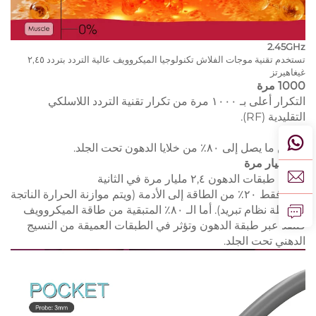
2.45GHz
تستخدم تقنية موجات الفلاش تكنولوجيا الميكروويف عالية التردد بتردد ٢,٤٥
غيغاهيرتز
1000 مرة
التكرار أعلى بـ ١٠٠٠ مرة من تكرار تقنية التردد اللاسلكي
التقليدية (RF).
80%
يُسخّن ما يصل إلى ٨٠٪ من خلايا الدهون تحت الجلد.
٢,٤ مليار مرة
تتمايل طبقات الدهون ٢,٤ مليار مرة في الثانية
يصل فقط ٢٠٪ من الطاقة إلى الأدمة (ويتم موازنة الحرارة الناتجة
بواسطة نظام تبريد). أما الـ ٨٠٪ المتبقية من طاقة الميكروويف
فتنفذ عبر طبقة الدهون وتؤثر في الطبقات العميقة من النسيج
الدهني تحت الجلد.