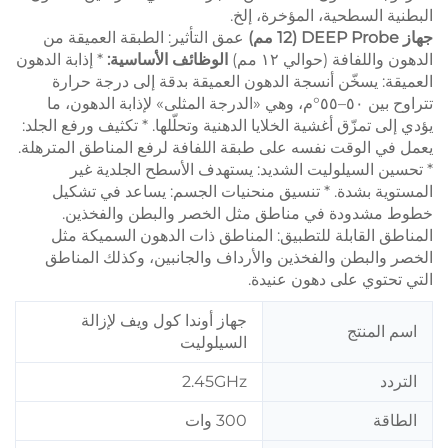
البطنية السطحية، المؤخرة، إلخ.
جهاز DEEP Probe (12 مم)
عمق التأثير: الطبقة العميقة من
الدهون واللفافة (حوالي ١٢ مم)
الوظائف الأساسية:
* إذابة الدهون
العميقة: يسخّن أنسجة الدهون العميقة بدقة إلى درجة حرارة
تتراوح بين ٥٠–٥٥°م، وهي «الدرجة المثلى» لإذابة الدهون، ما
يؤدي إلى تمزّق أغشية الخلايا الدهنية وتحلّلها. * تكثيف ورفع الجلد:
يعمل في الوقت نفسه على طبقة اللفافة لرفع المناطق المترهلة.
* تحسين السيلوليت الشديد: يستهدف الأسطح الجلدية غير
المستوية بشدة. * تنسيق منحنيات الجسم: يساعد في تشكيل
خطوط مشدودة في مناطق مثل الخصر والبطن والفخذين.
المناطق القابلة للتطبيق: المناطق ذات الدهون السميكة مثل
الخصر والبطن والفخذين والأرداف والجانبين، وكذلك المناطق
التي تحتوي على دهون عنيدة.
جهاز أوندا كول ويف لإزالة
اسم المنتج
السيلوليت
التردد
2.45GHz
الطاقة
300 وات