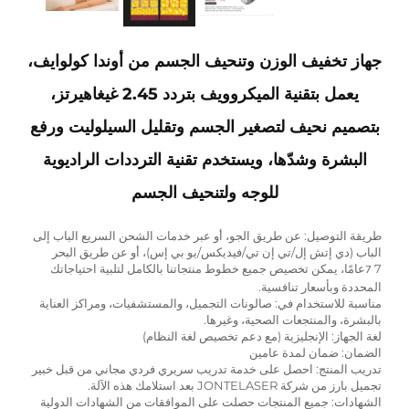
جهاز تخفيف الوزن وتنحيف الجسم من أوندا كولوايف،
يعمل بتقنية الميكروويف بتردد 2.45 غيغاهيرتز،
بتصميم نحيف لتصغير الجسم وتقليل السيلوليت ورفع
البشرة وشدّها، ويستخدم تقنية الترددات الراديوية
للوجه ولتنحيف الجسم
طريقة التوصيل: عن طريق الجو، أو عبر خدمات الشحن السريع الباب إلى
الباب (دي إتش إل/تي إن تي/فيديكس/يو بي إس)، أو عن طريق البحر
7
عامًا، يمكن تخصيص جميع خطوط منتجاتنا بالكامل لتلبية احتياجاتك
7
المحددة وبأسعار تنافسية.
مناسبة للاستخدام في: صالونات التجميل، والمستشفيات، ومراكز العناية
بالبشرة، والمنتجعات الصحية، وغيرها.
لغة الجهاز: الإنجليزية (مع دعم تخصيص لغة النظام)
الضمان: ضمان لمدة عامين
تدريب المنتج: احصل على خدمة تدريب سريري فردي مجاني من قبل خبير
تجميل بارز من شركة JONTELASER بعد استلامك هذه الآلة.
الشهادات: جميع المنتجات حصلت على الموافقات من الشهادات الدولية