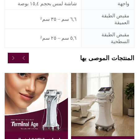
واجهة
شاشة لمس بحجم ١٥,٤ بوصة
مقبض الطبقة
٦,٦ سم – ٣٥ سم²
العميقة
مقبض الطبقة
٥,٦ سم – ٢٥ سم²
السطحية
المنتجات الموصى بها