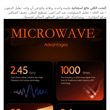
النحت الكلي نتائج استثنائية
جلسة واحدة، وثلاثة نتائج في آنٍ واحد: تقليل الدهون
+ شد الجلد + تقليل السيلوليت. شد الذراعين، تسطيح البطن، تنحيف الساقين
ورفع المؤخرة — ويساعدك على تحقيق المظهر المثالي لجسمك.