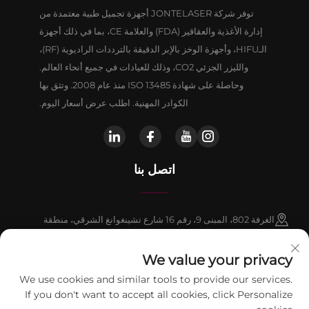
توفر شركة JONTELASER أجهزة تجميل طبية معتمدة من
إدارة الأغذية والعقاقير (FDA) والعلامة CE، بما في ذلك أجهزة
الـHIFU، وأجهزة الوخز بالإبر الدقيقة بالترددات الراديوية (RF)،
والليزر الجزئي CO2، وذلك للعيادات في جميع أنحاء العالم.
وحاصلة على شهادة ISO 13485 منذ عام 2008. وتثق بها
الكوادر المهنية. اطلب عرض أسعار اليوم.
اتصل بنا
الغرفة 802، المبنى 9، رقم 16 شارع تشينغوانغ الشرقي، منطقة
فانغشان، بكين
We value your privacy
+86-13911459627
We use cookies and similar tools to provide our services.
If you don't want to accept all cookies, click Personalize
[email protected]