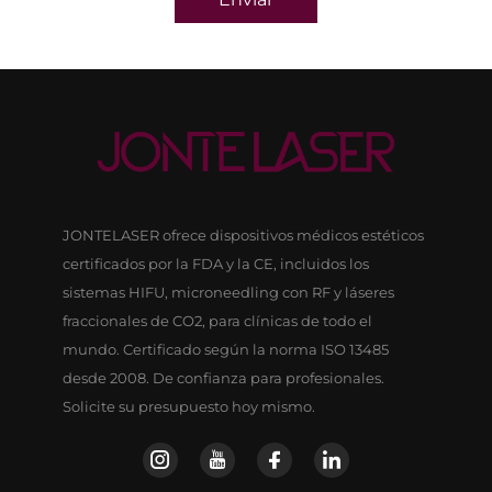
JONTELASER ofrece dispositivos médicos estéticos
certificados por la FDA y la CE, incluidos los
sistemas HIFU, microneedling con RF y láseres
fraccionales de CO2, para clínicas de todo el
mundo. Certificado según la norma ISO 13485
desde 2008. De confianza para profesionales.
Solicite su presupuesto hoy mismo.